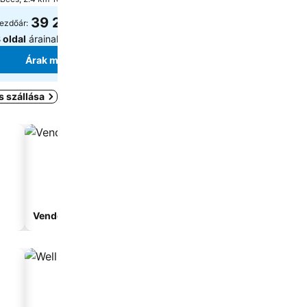
39 220 Ft
30 900 Ft
ezdőár:
kezdőár:
 oldal
árainak mutatása
9 oldal
árainak mutatása
Árak megjelenítése
Árak megjelení
s szállása
Vendégház
Apartmanhotel