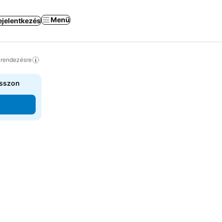
Menü
ejelentkezés
a rendezésre
asszon