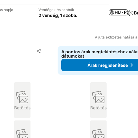
ás napja
Vendégek és szobák
HU · Ft
B
2 vendég, 1 szoba.
A jutalékfizetés hatása 
Hozzáadás a kedvencekhez
A pontos árak megtekintéséhez vál
Megosztás
dátumokat
Árak megjelenítése
Betöltés
Betöltés