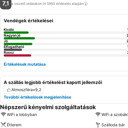
7,1
a vezető oldalakon írt 5950 értékelés
alapján
Vendégek értékelései
Kiváló
Nagyon jó
Jó
Elfogadható
Rossz
Értékelések mutatása
A szállás legjobb értékelést kapott jellemzői
Atmoszféra
•
9,2
További értékelések megjelenítése
Népszerű kényelmi szolgáltatások
WiFi a lobbyban
WiFi a szobá
Étterem
Szálloda bár