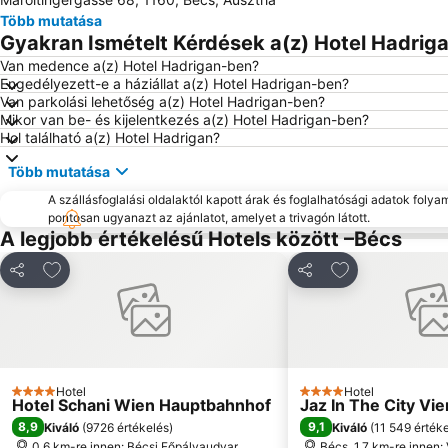
Több mutatása
Gyakran Ismételt Kérdések a(z) Hotel Hadriga
Van medence a(z) Hotel Hadrigan-ben?
Engedélyezett-e a háziállat a(z) Hotel Hadrigan-ben?
Van parkolási lehetőség a(z) Hotel Hadrigan-ben?
Mikor van be- és kijelentkezés a(z) Hotel Hadrigan-ben?
Hol található a(z) Hotel Hadrigan?
Több mutatása
A szállásfoglalási oldalaktól kapott árak és foglalhatósági adatok folya
pontosan ugyanazt az ajánlatot, amelyet a trivagón látott.
A legjobb értékelésű Hotels között –Bécs
Hozzáadás a kedvencekhez
Hozzáadás a k
Megosztás
Megosztás
Hotel
Hotel
4 Kategória
4 Kategória
Hotel Schani Wien Hauptbahnhof
Jaz In The City Vi
8,9
9,1
Kiváló
(
9726 értékelés
)
Kiváló
(
11 549 érték
0.6 km-re innen: Bécsi Főpályaudvar
Bécs, 1.7 km-re innen: