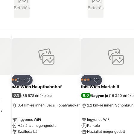
Betöltés
Betöltés
ncekhez
Hozzáadás a kedvencekhez
Hozzáadás a ked
Hotel
Hotel
2 Kategória
3 Kategória
Megosztás
Megosztás
a&o Wien Hauptbahnhof
ibis Wien Mariahilf
6,9
8,0
(
35 578 értékelés
)
Nagyon jó
(
16 340 értéke
)
0.4 km-re innen: Bécsi Főpályaudvar
2.2 km-re innen: Schönbrun
ly
Ingyenes WiFi
Ingyenes WiFi
Háziállat megengedett
Parkoló
Szálloda bár
Háziállat megengedett