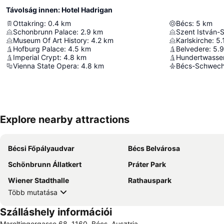
Távolság innen: Hotel Hadrigan
Ottakring
:
0.4
km
Bécs
:
5
km
Schonbrunn Palace
:
2.9
km
Szent István
Museum Of Art History
:
4.2
km
Karlskirche
:
5.
Hofburg Palace
:
4.5
km
Belvedere
:
5.9
Imperial Crypt
:
4.8
km
Hundertwasse
Vienna State Opera
:
4.8
km
Explore nearby attractions
Bécsi Főpályaudvar
Bécs Belvárosa
Schönbrunn Állatkert
Práter Park
Wiener Stadthalle
Rathauspark
Több mutatása
Szálláshely információi
Maroltingergasse 68, 1160, Bécs, Ausztria