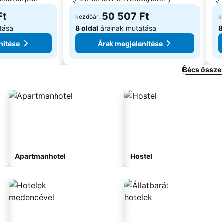
Ft
50 507 Ft
kezdőár:
k
tása
8 oldal
árainak mutatása
8
nítése
Árak megjelenítése
Bécs össze
Apartmanhotel
Hostel