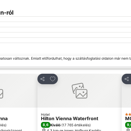
n-ról
matosan változnak. Emiatt előfordulhat, hogy a szállásfoglalási oldalon már nem t
edvencekhez
Hozzáadás a kedvencekhez
Megosztás
Me
Hotel
4 K
enna
Hilton Vienna Waterfront
M
8,6
9,
elés
)
Kiváló
(
17 765 értékelés
)
 Városközpont
4.3 km-re innen: Hofburg Kastély