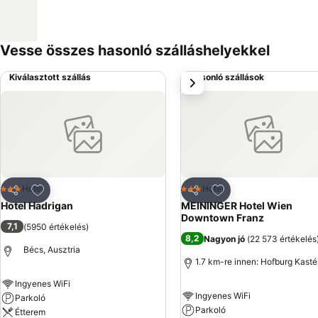
Vesse összes hasonló szálláshelyekkel
Kiválasztott szállás
Hasonló szállások
következő
Hozzáadás a kedvencekhez
Hozzáadás a kedve
Hotel
Hotel
3 Kategória
3 Kategória
Megosztás
Megosztás
Hotel Hadrigan
MEININGER Hotel Wien
Downtown Franz
7,1
(
5950 értékelés
)
8,2
Nagyon jó
(
22 573 értékelés
Bécs, Ausztria
1.7 km-re innen: Hofburg Kasté
Ingyenes WiFi
Ingyenes WiFi
Parkoló
Parkoló
Étterem