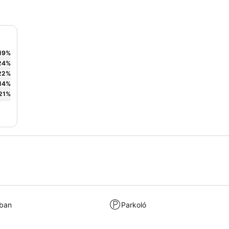
19
%
24
%
22
%
14
%
21
%
kban
Parkoló