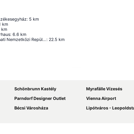
-Székesegyház
:
5
km
1
km
km
rhaus
:
6.6
km
Bécs-Schwechati Nemzetközi Repülőtér
:
22.5
km
Nagy méretű térkép
Schönbrunn Kastély
Myrafälle Vízesés
Parndorf Designer Outlet
Vienna Airport
Bécsi Városháza
Lipótváros - Leopoldst