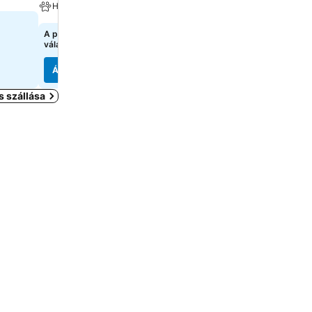
Háziállat megengedett
36 689 Ft
kezdőár:
A pontos árak megtekintéséhez
válasszon dátumokat
5 oldal
árainak mutatása
Árak megjelenítése
Árak megjelenítése
s szállása