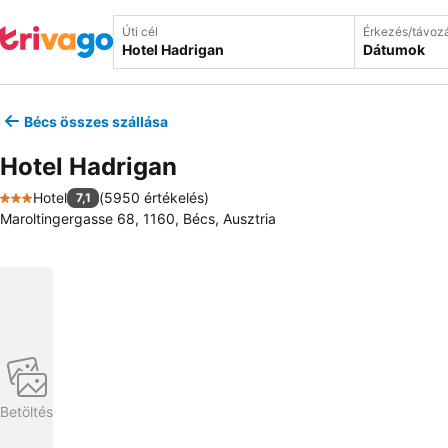
Úti cél
Érkezés/távoz
Dátumok
Bécs összes szállása
Hotel Hadrigan
Hotel
(
5950 értékelés
)
7,1
3 Kategória
Maroltingergasse 68, 1160, Bécs, Ausztria
Betöltés