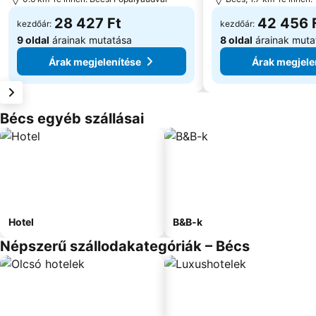
28 427 Ft
42 456 
kezdőár:
kezdőár:
9 oldal
árainak mutatása
8 oldal
árainak muta
Árak megjelenítése
Árak megjele
Bécs egyéb szállásai
Hotel
B&B-k
Népszerű szállodakategóriák – Bécs