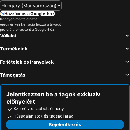
Hozzáadás a Google-hoz
Könnyen megtalálhatja
eredményeinket: adja hozzá a trivagót
preferált forrásként a Google-höz.
Vállalat
Termékeink
Feltételek és irányelvek
Támogatás
Jelentkezzen be a tagok exkluzív
előnyeiért
Személyre szabott élmény
Hűségajánlatok és tagsági árak
Bejelentkezés