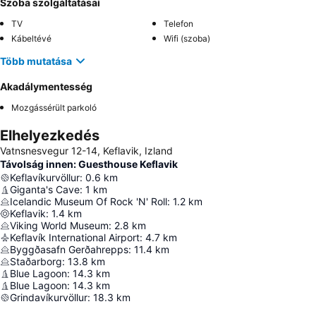
Szoba szolgáltatásai
TV
Telefon
Kábeltévé
Wifi (szoba)
Több mutatása
Akadálymentesség
Mozgássérült parkoló
Elhelyezkedés
Vatnsnesvegur 12-14, Keflavik, Izland
Távolság innen: Guesthouse Keflavik
Keflavíkurvöllur
:
0.6
km
Giganta's Cave
:
1
km
Icelandic Museum Of Rock 'N' Roll
:
1.2
km
Keflavik
:
1.4
km
Viking World Museum
:
2.8
km
Keflavík International Airport
:
4.7
km
Byggðasafn Gerðahrepps
:
11.4
km
Staðarborg
:
13.8
km
Blue Lagoon
:
14.3
km
Blue Lagoon
:
14.3
km
Grindavíkurvöllur
:
18.3
km