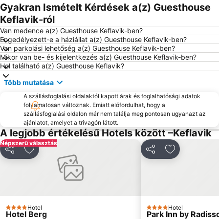
Gyakran Ismételt Kérdések a(z) Guesthouse
Keflavik-ról
Van medence a(z) Guesthouse Keflavik-ben?
Engedélyezett-e a háziállat a(z) Guesthouse Keflavik-ben?
Van parkolási lehetőség a(z) Guesthouse Keflavik-ben?
Mikor van be- és kijelentkezés a(z) Guesthouse Keflavik-ben?
Hol található a(z) Guesthouse Keflavik?
Több mutatása
A szállásfoglalási oldalaktól kapott árak és foglalhatósági adatok
folyamatosan változnak. Emiatt előfordulhat, hogy a
szállásfoglalási oldalon már nem találja meg pontosan ugyanazt az
ajánlatot, amelyet a trivagón látott.
A legjobb értékelésű Hotels között –Keflavik
Népszerű választás
Megosztás
Hozzáadás a kedvencekhez
Megosztás
Hozzáadás a
Hotel
Hotel
4 Kategória
4 Kategória
Hotel Berg
Park Inn by Radisso