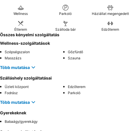
Wellness
Parkoló
Háziállat megengedett
Étterem
Szálloda bár
Edzőterem
Összes kényelmi szolgáltatás
Wellness-szolgáltatások
Szépségszalon
Gőzfürdő
Masszázs
Szauna
Több mutatása
Szálláshely szolgáltatásai
Üzleti központ
Edzőterem
Fodrász
Parkoló
Több mutatása
Gyerekeknek
Babaágy/gyerekágy