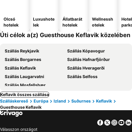
Olcsó
Luxushote
Állatbarát
Wellnessh
Hote
hotelek
lek
hotelek
otelek
park
Úti célok a(z) Guesthouse Keflavik közelében
Szállás Reykjavík
Szállás Kópavogur
Szállás Borgarnes
Szállás Hafnarfjörður
Szállás Keflavik
Szállás Hveragerði
Szállás Laugarvatni
Szállás Selfoss
Szállás Mosfellsbær
Keflavik összes szállása
Szálláskereső
Európa
Izland
Suðurnes
Keflavik
Guesthouse Keflavik
Facebook
Twitter
Insta
Yo
Válasszon országot