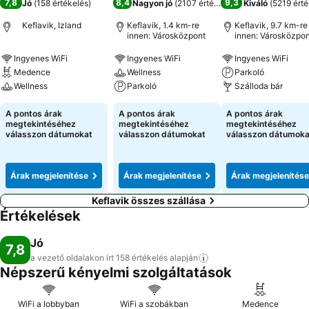
7,8
8,4
9,3
Jó
(
158 értékelés
)
Nagyon jó
(
2107 értékelés
)
Kiváló
(
5219 érté
Keflavik, Izland
Keflavik, 1.4 km-re
Keflavik, 9.7 km-re
innen: Városközpont
innen: Városközpon
Ingyenes WiFi
Ingyenes WiFi
Ingyenes WiFi
Medence
Wellness
Parkoló
Wellness
Parkoló
Szálloda bár
A pontos árak
A pontos árak
A pontos árak
megtekintéséhez
megtekintéséhez
megtekintéséhez
válasszon dátumokat
válasszon dátumokat
válasszon dátumoka
Árak megjelenítése
Árak megjelenítése
Árak megjelenítése
Keflavik összes szállása
Értékelések
Jó
7,8
a vezető oldalakon írt 158 értékelés
alapján
Népszerű kényelmi szolgáltatások
WiFi a lobbyban
WiFi a szobákban
Medence