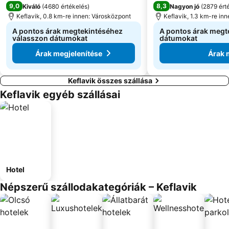
9,0
8,3
Kiváló
(
4680 értékelés
)
Nagyon jó
(
2879 ért
Keflavik, 0.8 km-re innen: Városközpont
Keflavik, 1.3 km-re in
A pontos árak megtekintéséhez
A pontos árak megt
válasszon dátumokat
dátumokat
Árak megjelenítése
Árak 
Keflavik összes szállása
Keflavik egyéb szállásai
Hotel
Népszerű szállodakategóriák – Keflavik