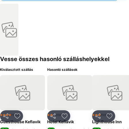
Vesse összes hasonló szálláshelyekkel
Kiválasztott szállás
Hasonló szállások
Hotel
Hotel
Hotel
4 Kategória
2 Kategória
3 Kategória
Megosztás
Hozzáadás a kedvencekhez
Megosztás
Hozzáadás a kedvencekhez
Megosztás
Hozzáad
Guesthouse Keflavik
Hotel Keflavik
Lighthouse Inn