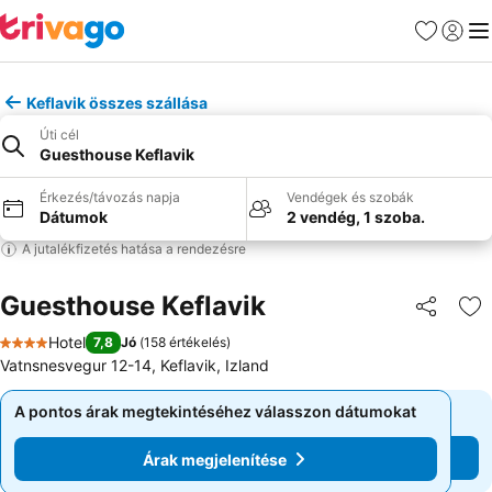
Kedvencek
Bejelen
Me
Keflavik összes szállása
Úti cél
Guesthouse Keflavik
Érkezés/távozás napja
Vendégek és szobák
Dátumok
2 vendég, 1 szoba.
A jutalékfizetés hatása a rendezésre
Guesthouse Keflavik
Megosztá
Ho
Hotel
7,8
Jó
(
158 értékelés
)
4 Kategória
Vatnsnesvegur 12-14, Keflavik, Izland
A pontos árak megtekintéséhez válasszon dátumokat
A pontos árak megtekintéséhez válasszon dátumokat
Árak megjelenítése
Árak megjelenítése