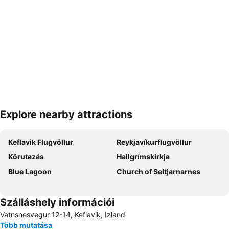
Explore nearby attractions
Nagy méretű térkép
Keflavik Flugvöllur
Reykjavíkurflugvöllur
Körutazás
Hallgrímskirkja
Blue Lagoon
Church of Seltjarnarnes
Szálláshely információi
Vatnsnesvegur 12-14, Keflavik, Izland
Több mutatása