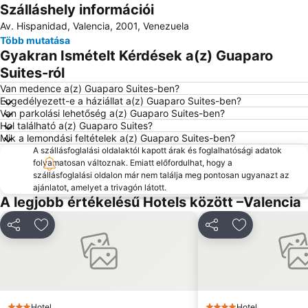
Szálláshely információi
Nagy méretű térkép
Av. Hispanidad, Valencia, 2001, Venezuela
Több mutatása
Gyakran Ismételt Kérdések a(z) Guaparo
Suites-ról
Van medence a(z) Guaparo Suites-ben?
Engedélyezett-e a háziállat a(z) Guaparo Suites-ben?
Van parkolási lehetőség a(z) Guaparo Suites-ben?
Hol található a(z) Guaparo Suites?
Mik a lemondási feltételek a(z) Guaparo Suites-ben?
A szállásfoglalási oldalaktól kapott árak és foglalhatósági adatok
folyamatosan változnak. Emiatt előfordulhat, hogy a
szállásfoglalási oldalon már nem találja meg pontosan ugyanazt az
ajánlatot, amelyet a trivagón látott.
A legjobb értékelésű Hotels között –Valencia
Megosztás
Hozzáadás a kedvencekhez
Megosztás
Hozzáadás a
Hotel
Hotel