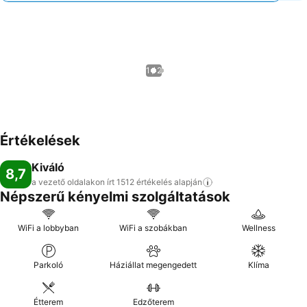
1 / 2
Értékelések
Kiváló
8,7
a vezető oldalakon írt 1512 értékelés
alapján
Népszerű kényelmi szolgáltatások
WiFi a lobbyban
WiFi a szobákban
Wellness
Parkoló
Háziállat megengedett
Klíma
Étterem
Edzőterem