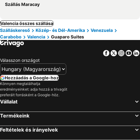
Szállás Maracay
Valencia összes szállása
Szálláskereső
Közép- és Dél-Amerika
Venezuela
Carabobo
Valencia
Guaparo Suites
Facebook
Twitter
Insta
Yo
Válasszon országot
Hozzáadás a Google-hoz
Könnyen megtalálhatja
eredményeinket: adja hozzá a trivagót
preferált forrásként a Google-höz.
Vállalat
Termékeink
Feltételek és irányelvek