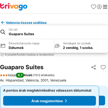
Kedvencek
Bejelen
Me
Valencia összes szállása
Úti cél
Guaparo Suites
Érkezés/távozás napja
Vendégek és szobák
Dátumok
2 vendég, 1 szoba.
A jutalékfizetés hatása a rendezésre
Guaparo Suites
Megosztá
Ho
Hotel
8,7
Kiváló
(
1512 értékelés
)
3 Kategória
Av. Hispanidad, Valencia, 2001, Venezuela
A pontos árak megtekintéséhez válasszon dátumokat
A pontos árak megtekintéséhez válasszon dátumokat
Árak megjelenítése
Árak megjelenítése