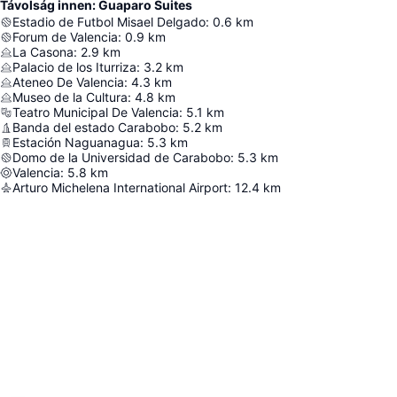
Távolság innen: Guaparo Suites
Estadio de Futbol Misael Delgado
:
0.6
km
Forum de Valencia
:
0.9
km
La Casona
:
2.9
km
Palacio de los Iturriza
:
3.2
km
Ateneo De Valencia
:
4.3
km
Museo de la Cultura
:
4.8
km
Teatro Municipal De Valencia
:
5.1
km
Banda del estado Carabobo
:
5.2
km
Estación Naguanagua
:
5.3
km
Domo de la Universidad de Carabobo
:
5.3
km
Valencia
:
5.8
km
Arturo Michelena International Airport
:
12.4
km