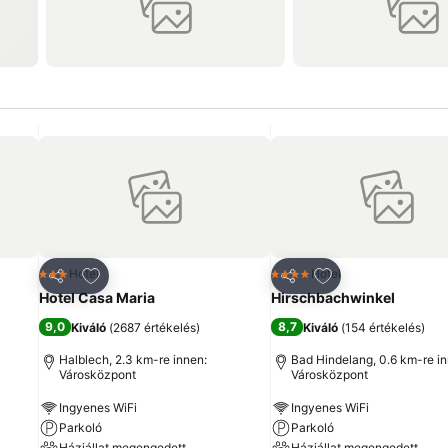
ncekhez
Hozzáadás a kedvencekhez
Hozzáadás a ked
Hotel
Hotel
3 Kategória
4 Kategória
Megosztás
Megosztás
Hotel Casa Maria
Hirschbachwinkel
9,0
8,7
Kiváló
(
2687 értékelés
)
Kiváló
(
154 értékelés
)
Halblech, 2.3 km-re innen:
Bad Hindelang, 0.6 km-re in
Városközpont
Városközpont
Ingyenes WiFi
Ingyenes WiFi
Parkoló
Parkoló
Háziállat megengedett
Háziállat megengedett