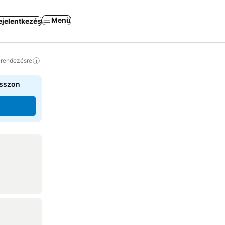
Menü
ejelentkezés
a rendezésre
asszon