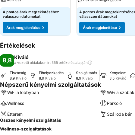
A pontos árak megtekintéséhez
A pontos árak megtekintéséhe
válasszon dátumokat
válasszon dátumokat
Árak megjelenítése
Árak megjelenítése
Értékelések
Kiváló
8,8
a vezető oldalakon írt 555 értékelés
alapján
Tisztaság
Elhelyezkedés
Szolgáltatás
Kényelem
8,9
Kiváló
8,9
Kiváló
8,9
Kiváló
8,5
Kiváló
Népszerű kényelmi szolgáltatások
WiFi a lobbyban
WiFi a szobá
Wellness
Parkoló
Étterem
Szálloda bár
Összes kényelmi szolgáltatás
Wellness-szolgáltatások