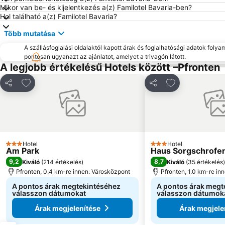
Mikor van be- és kijelentkezés a(z) Familotel Bavaria-ben?
Hol található a(z) Familotel Bavaria?
Több mutatása
A szállásfoglalási oldalaktól kapott árak és foglalhatósági adatok folya
pontosan ugyanazt az ajánlatot, amelyet a trivagón látott.
A legjobb értékelésű Hotels között –Pfronten
Hozzáadás a kedvencekhez
Hozzáadás a k
Megosztás
Megosztás
Hotel
Hotel
3 Kategória
3 Kategória
Am Park
Haus Sorgschrofe
9,2
8,7
Kiváló
(
214 értékelés
)
Kiváló
(
35 értékelés
)
Pfronten, 0.4 km-re innen: Városközpont
Pfronten, 1.0 km-re in
A pontos árak megtekintéséhez
A pontos árak megt
válasszon dátumokat
válasszon dátumok
Árak megjelenítése
Árak megjele