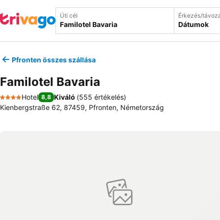
Úti cél
Érkezés/távoz
Dátumok
Pfronten összes szállása
Familotel Bavaria
Hotel
Kiváló
(
555 értékelés
)
8,8
4 Kategória
Kienbergstraße 62, 87459, Pfronten, Németország