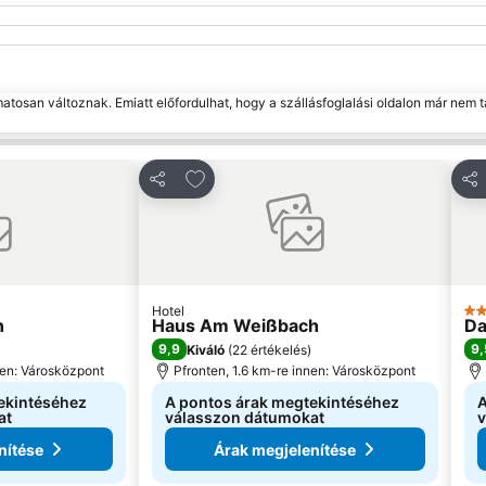
matosan változnak. Emiatt előfordulhat, hogy a szállásfoglalási oldalon már nem t
edvencekhez
Hozzáadás a kedvencekhez
Megosztás
Me
Hotel
3 K
n
Haus Am Weißbach
Da
9,9
9,
Kiváló
(
22 értékelés
)
nen: Városközpont
Pfronten, 1.6 km-re innen: Városközpont
ekintéséhez
A pontos árak megtekintéséhez
A
at
válasszon dátumokat
v
nítése
Árak megjelenítése