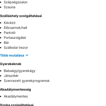
Szépségszalon
Szauna
Szálláshely szolgáltatásai
Kávézó
Előcsarnok/hall
Parkoló
Portaszolgálat
Bár
Szállodai trezor
Több mutatása
Gyerekeknek
Babaágy/gyerekágy
Játszótér
Szervezett gyerekprogramok
Akadálymentesség
Akadálymentes
Szoba szolgáltatásai