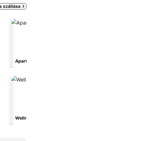
s szállása
Apartmanhotel
Wellnesshotelek
Hotelek parkolóval