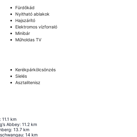
Fürdőkád
Nyitható ablakok
Hajszárító
Elektromos vízforraló
Minibár
Műholdas TV
Kerékpárkölcsönzés
Síelés
Asztalitenisz
:
11.1
km
g’s Abbey
:
11.2
km
chberg
:
13.7
km
nschwangau
:
14
km