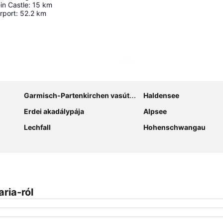
n Castle
:
15
km
rport
:
52.2
km
Nagy méretű térkép
Garmisch-Partenkirchen vasútállomás
Haldensee
Erdei akadálypája
Alpsee
Lechfall
Hohenschwangau
ria-ról