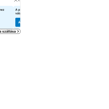
hez
A pontos árak megtekintéséhez
A pontos árak megtekint
válasszon dátumokat
válasszon dátumokat
Árak megjelenítése
Árak megjelenítése
s szállása