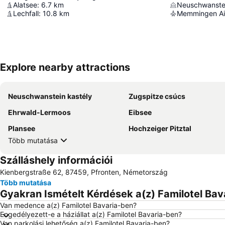
Alatsee
:
6.7
km
Neuschwanstei
Lechfall
:
10.8
km
Memmingen Ai
Explore nearby attractions
Neuschwanstein kastély
Zugspitze csúcs
Ehrwald-Lermoos
Eibsee
Plansee
Hochzeiger Pitztal
Több mutatása
Szálláshely információi
Kienbergstraße 62, 87459, Pfronten, Németország
Több mutatása
Gyakran Ismételt Kérdések a(z) Familotel Bava
Van medence a(z) Familotel Bavaria-ben?
Engedélyezett-e a háziállat a(z) Familotel Bavaria-ben?
Van parkolási lehetőség a(z) Familotel Bavaria-ben?