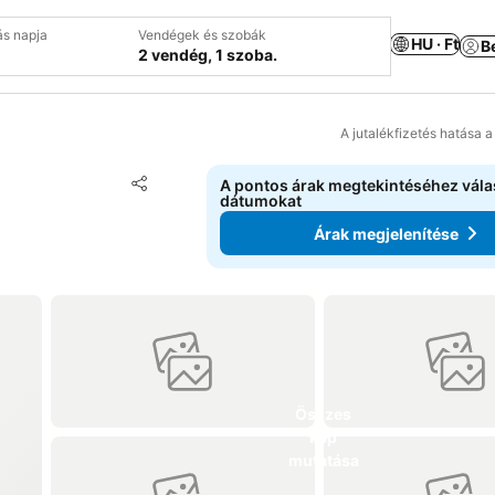
ás napja
Vendégek és szobák
HU · Ft
B
2 vendég, 1 szoba.
A jutalékfizetés hatása 
Hozzáadás a kedvencekhez
A pontos árak megtekintéséhez vál
Megosztás
dátumokat
Árak megjelenítése