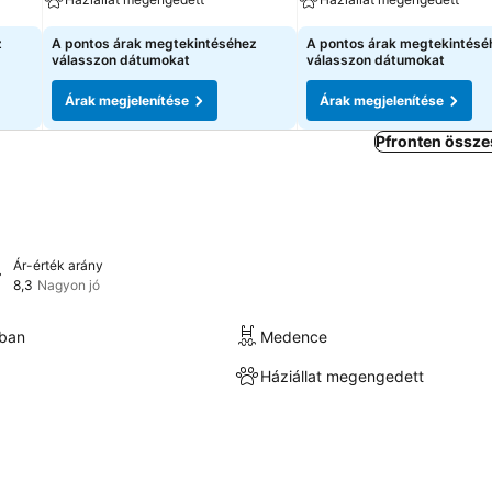
z
A pontos árak megtekintéséhez
A pontos árak megtekintésé
válasszon dátumokat
válasszon dátumokat
Árak megjelenítése
Árak megjelenítése
Pfronten össze
Ár-érték arány
8,3
Nagyon jó
kban
Medence
Háziállat megengedett