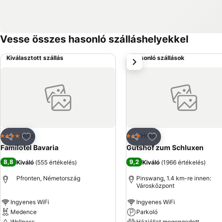
Vesse összes hasonló szálláshelyekkel
Kiválasztott szállás
Hasonló szállások
következő
Hozzáadás a kedvencekhez
Hozzáadás a kedve
Hotel
Hotel
4 Kategória
3 Kategória
Megosztás
Megosztás
Familotel Bavaria
Gutshof zum Schluxen
8,8
9,2
Kiváló
(
555 értékelés
)
Kiváló
(
1966 értékelés
)
Pfronten, Németország
Pinswang, 1.4 km-re innen:
Városközpont
Ingyenes WiFi
Ingyenes WiFi
Medence
Parkoló
Wellness
Háziállat megengedett