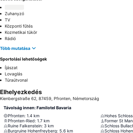
Zuhanyzó
TV
Központi fűtés
Kozmetikai tükör
Rádió
Több mutatása
Sportolási lehetőségek
Íjászat
Lovaglás
Túraútvonal
Elhelyezkedés
Kienbergstraße 62, 87459, Pfronten, Németország
Távolság innen: Familotel Bavaria
Pfronten
:
1.4
km
Hohes Schloss
Pfronten-Ried
:
1.7
km
Former St Man
Ruine Falkenstein
:
3
km
Schloss Bulla
Burgruine Hohenfreyberg
:
5.6
km
Schloss Hohe