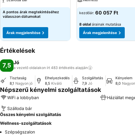
A pontos árak megtekintéséhez
60 057 Ft
kezdőár:
válasszon dátumokat
8 oldal
árainak mutatása
Árak megjelenítése
Árak megjelenítése
Értékelések
Jó
7,5
a vezető oldalakon írt 483 értékelés
alapján
Tisztaság
Elhelyezkedés
Szolgáltatás
Kényelem
8,1
Nagyon jó
8,5
Kiváló
7,9
Jó
8,0
Nagyon
Népszerű kényelmi szolgáltatások
WiFi a lobbyban
Háziállat meg
Szálloda bár
Összes kényelmi szolgáltatás
Wellness-szolgáltatások
Szépségszalon