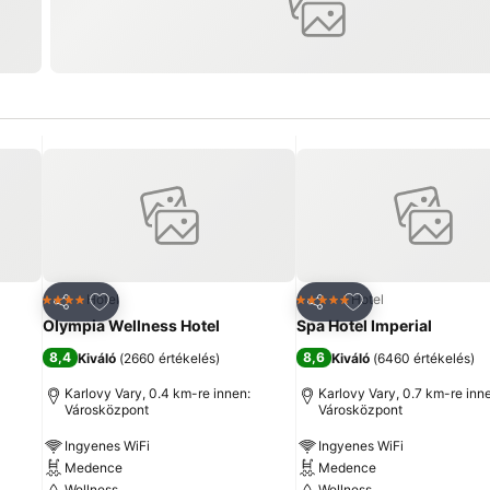
ncekhez
Hozzáadás a kedvencekhez
Hozzáadás a ked
Hotel
Hotel
4 Kategória
5 Kategória
Megosztás
Megosztás
Olympia Wellness Hotel
Spa Hotel Imperial
8,4
8,6
Kiváló
(
2660 értékelés
)
Kiváló
(
6460 értékelés
)
Karlovy Vary, 0.4 km-re innen:
Karlovy Vary, 0.7 km-re inn
Városközpont
Városközpont
Ingyenes WiFi
Ingyenes WiFi
Medence
Medence
Wellness
Wellness