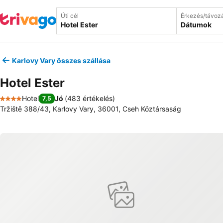
Úti cél
Érkezés/távoz
Dátumok
Karlovy Vary összes szállása
Hotel Ester
Hotel
Jó
(
483 értékelés
)
7,5
4 Kategória
Tržiště 388/43, Karlovy Vary, 36001, Cseh Köztársaság