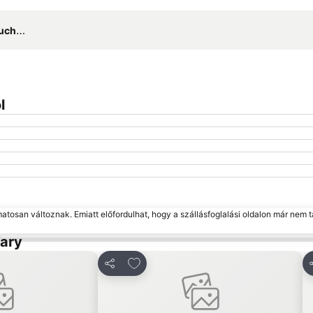
Nagy méretű térkép
Gößner
l
matosan változnak. Emiatt előfordulhat, hogy a szállásfoglalási oldalon már nem t
Vary
kedvencekhez
Hozzáadás a kedvencekhez
Megosztás