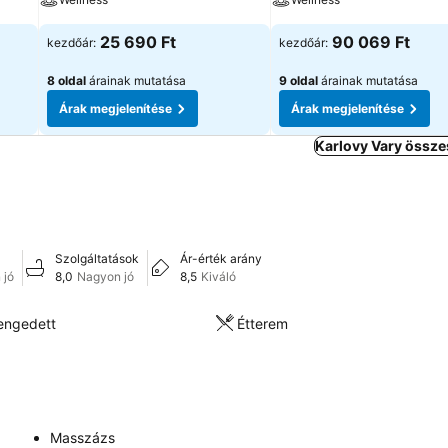
25 690 Ft
90 069 Ft
kezdőár:
kezdőár:
8 oldal
árainak mutatása
9 oldal
árainak mutatása
Árak megjelenítése
Árak megjelenítése
Karlovy Vary össze
Szolgáltatások
Ár-érték arány
 jó
8,0
Nagyon jó
8,5
Kiváló
engedett
Étterem
Masszázs