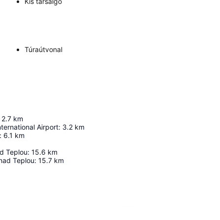
Kis társalgó
Túraútvonal
2.7
km
ternational Airport
:
3.2
km
:
6.1
km
d Teplou
:
15.6
km
nad Teplou
:
15.7
km