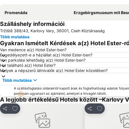
Promenáda
Erzgebirgsmuseum mit Besucherbergwerk Im 
Szálláshely információi
Tržiště 388/43, Karlovy Vary, 36001, Cseh Köztársaság
Több mutatása
Gyakran Ismételt Kérdések a(z) Hotel Ester-ró
Van medence a(z) Hotel Ester-ben?
Engedélyezett-e a háziállat a(z) Hotel Ester-ben?
Van parkolási lehetőség a(z) Hotel Ester-ben?
Hol található a(z) Hotel Ester?
Melyek a népszerű látnivalók a(z) Hotel Ester közelében?
Több mutatása
A szállásfoglalási oldalaktól kapott árak és foglalhatósági adatok folya
pontosan ugyanazt az ajánlatot, amelyet a trivagón látott.
A legjobb értékelésű Hotels között –Karlovy 
Hozzáadás a kedvencekhez
Hozzáadás a 
Megosztás
Megosztás