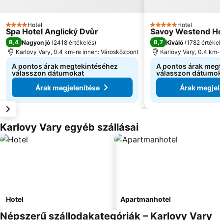
Hotel
Hotel
4 Kategória
5 Kategória
Spa Hotel Anglický Dvůr
Savoy Westend Ho
8,4
8,7
Nagyon jó
(
2418 értékelés
)
Kiváló
(
1782 értéke
Karlovy Vary, 0.4 km-re innen: Városközpont
Karlovy Vary, 0.4 km
A pontos árak megtekintéséhez
A pontos árak meg
válasszon dátumokat
válasszon dátumo
Árak megjelenítése
Árak megjel
Karlovy Vary egyéb szállásai
Hotel
Apartmanhotel
Népszerű szállodakategóriák – Karlovy Vary