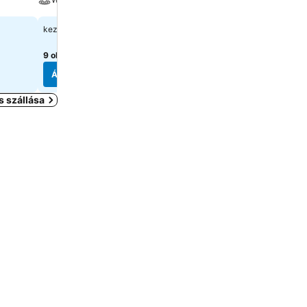
44 039 Ft
29 350 Ft
kezdőár:
kezdőár:
9 oldal
árainak mutatása
7 oldal
árainak mutatása
Árak megjelenítése
Árak megjelenítése
s szállása