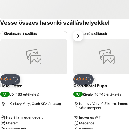
Vesse összes hasonló szálláshelyekkel
Kiválasztott szállás
Hasonló szállások
következő
Hozzáadás a kedvencekhez
Hozzáadás a kedve
Hotel
Hotel
4 Kategória
5 Kategória
Megosztás
Megosztás
Hotel Ester
Grandhotel Pupp
7,5
9,1
Jó
(
483 értékelés
)
Kiváló
(
16 748 értékelés
)
Karlovy Vary, Cseh Köztársaság
Karlovy Vary, 0.7 km-re innen:
Városközpont
Háziállat megengedett
Ingyenes WiFi
Étterem
Medence
Szálloda bár
Wellness