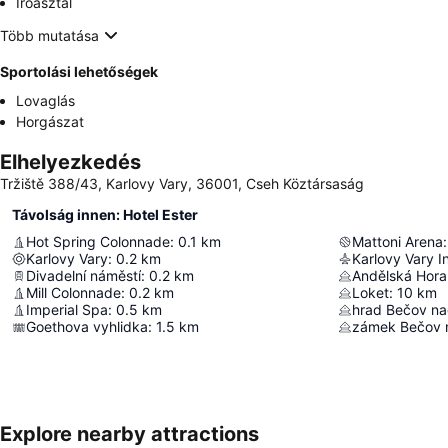
Íróasztal
Több mutatása
Sportolási lehetőségek
Lovaglás
Horgászat
Elhelyezkedés
Tržiště 388/43, Karlovy Vary, 36001, Cseh Köztársaság
Távolság innen: Hotel Ester
Hot Spring Colonnade
:
0.1
km
Mattoni Arena
:
Karlovy Vary
:
0.2
km
Karlovy Vary In
Divadelní náměstí
:
0.2
km
Andělská Hora
Mill Colonnade
:
0.2
km
Loket
:
10
km
Imperial Spa
:
0.5
km
hrad Bečov na
Goethova vyhlidka
:
1.5
km
zámek Bečov 
Explore nearby attractions