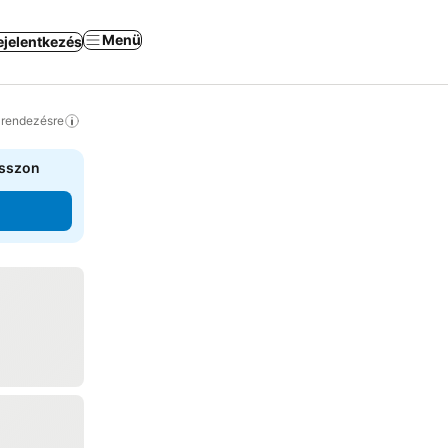
Menü
ejelentkezés
a rendezésre
asszon