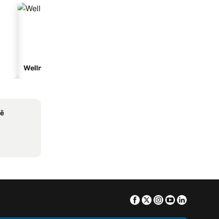
Wellnesshotelek
Hotelek parkolóval
ně
Facebook
Twitter
Instagram
Youtube
Linkedin