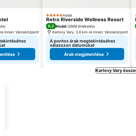
Hotel
5 Kategória
tel
Retro Riverside Wellness Resort
9,2
lés
)
Kiváló
(
2669 értékelés
)
-re innen: Városközpont
Karlovy Vary, 3.6 km-re innen: Városközpont
tekintéséhez
A pontos árak megtekintéséhez
kat
válasszon dátumokat
enítése
Árak megjelenítése
Karlovy Vary össze