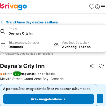
Kedvencek
Bejelen
Me
Grand Anse Bay összes szállása
Úti cél
Deyna's City Inn
Érkezés/távozás napja
Vendégek és szobák
Dátumok
2 vendég, 1 szoba.
A jutalékfizetés hatása a rendezésre
Deyna's City Inn
Megosztá
Ho
Hotel
8,0
Nagyon jó
(
147 értékelés
)
2 Kategória
Melville Street, Grand Anse Bay, Grenada
A pontos árak megtekintéséhez válasszon dátumokat
A pontos árak megtekintéséhez válasszon dátumokat
Árak megjelenítése
Árak megjelenítése