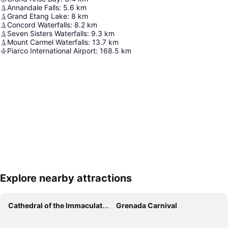
Annandale Falls
:
5.6
km
Grand Etang Lake
:
8
km
Concord Waterfalls
:
8.2
km
Seven Sisters Waterfalls
:
9.3
km
Mount Carmel Waterfalls
:
13.7
km
Piarco International Airport
:
168.5
km
Explore nearby attractions
Nagy méretű térkép
Cathedral of the Immaculate Conception St Georges
Grenada Carnival