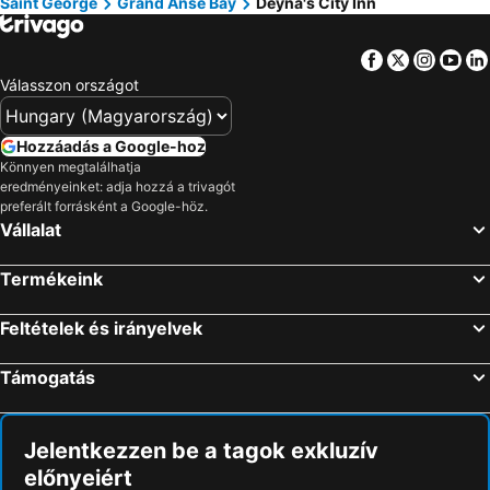
Saint George
Grand Anse Bay
Deyna's City Inn
Facebook
Twitter
Insta
Yo
Válasszon országot
Hozzáadás a Google-hoz
Könnyen megtalálhatja
eredményeinket: adja hozzá a trivagót
preferált forrásként a Google-höz.
Vállalat
Termékeink
Feltételek és irányelvek
Támogatás
Jelentkezzen be a tagok exkluzív
előnyeiért