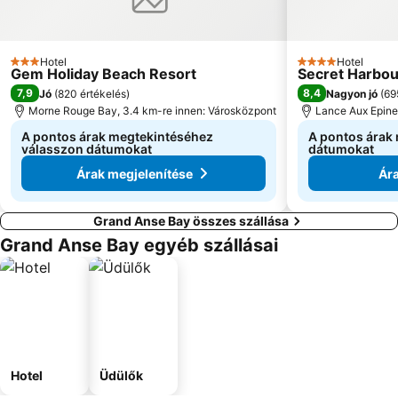
Hotel
Hotel
3 Kategória
4 Kategória
Gem Holiday Beach Resort
Secret Harbou
7,9
8,4
Jó
(
820 értékelés
)
Nagyon jó
(
69
Morne Rouge Bay, 3.4 km-re innen: Városközpont
Lance Aux Epines
A pontos árak megtekintéséhez
A pontos árak
válasszon dátumokat
dátumokat
Árak megjelenítése
Ára
Grand Anse Bay összes szállása
Grand Anse Bay egyéb szállásai
Hotel
Üdülők