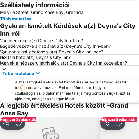
Szálláshely információi
Melville Street, Grand Anse Bay, Grenada
Több mutatása
Gyakran Ismételt Kérdések a(z) Deyna's City
Inn-ról
Van medence a(z) Deyna's City Inn-ben?
Engedélyezett-e a háziállat a(z) Deyna's City Inn-ben?
Van parkolási lehetőség a(z) Deyna's City Inn-ben?
Hol található a(z) Deyna's City Inn?
Melyek a népszerű látnivalók a(z) Deyna's City Inn közelében?
Több mutatása
A szállásfoglalási oldalaktól kapott árak és foglalhatósági adatok
folyamatosan változnak. Emiatt előfordulhat, hogy a
szállásfoglalási oldalon már nem találja meg pontosan ugyanazt az
ajánlatot, amelyet a trivagón látott.
A legjobb értékelésű Hotels között –Grand
Anse Bay
Népszerű választás
Népszerű választás
Megosztás
Hozzáadás a kedvencekhez
Megosztás
Hozzáad