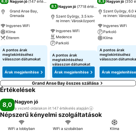
8,0
8,3
Nagyon jó
(
147 értékelés
)
Nagyon jó
(
350 é
8,1
Nagyon jó
(
7718 értékelés
)
Grand Anse Bay,
Szent György, 6.0
Grenada
re innen: Városköz
Szent György, 3.5 km-
re innen: Városközpont
Ingyenes WiFi
Ingyenes WiFi
Ingyenes WiFi
Klíma
Parkoló
Medence
Étterem
Klíma
Parkoló
A pontos árak
A pontos árak
megtekintéséhez
megtekintéséhez
A pontos árak
válasszon dátumokat
válasszon dátumoka
megtekintéséhez
válasszon dátumokat
Árak megjelenítése
Árak megjelenítése
Árak megjelenítése
Grand Anse Bay összes szállása
Értékelések
Nagyon jó
8,0
a vezető oldalakon írt 147 értékelés
alapján
Népszerű kényelmi szolgáltatások
WiFi a lobbyban
WiFi a szobákban
Klíma