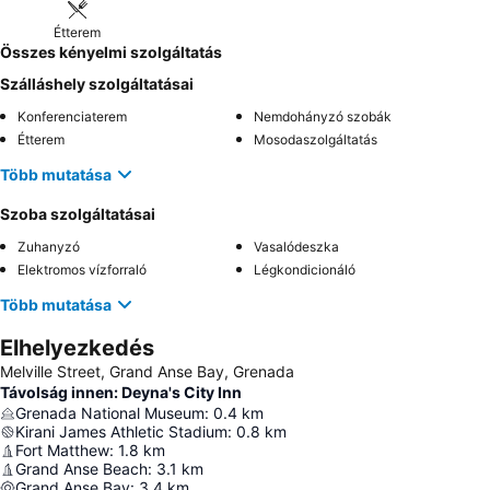
Étterem
Összes kényelmi szolgáltatás
Szálláshely szolgáltatásai
Konferenciaterem
Nemdohányzó szobák
Étterem
Mosodaszolgáltatás
Több mutatása
Szoba szolgáltatásai
Zuhanyzó
Vasalódeszka
Elektromos vízforraló
Légkondicionáló
Több mutatása
Elhelyezkedés
Melville Street, Grand Anse Bay, Grenada
Távolság innen: Deyna's City Inn
Grenada National Museum
:
0.4
km
Kirani James Athletic Stadium
:
0.8
km
Fort Matthew
:
1.8
km
Grand Anse Beach
:
3.1
km
Grand Anse Bay
:
3.4
km