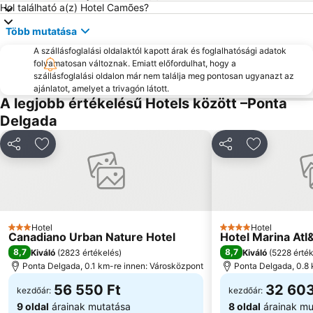
Hol található a(z) Hotel Camões?
Több mutatása
A szállásfoglalási oldalaktól kapott árak és foglalhatósági adatok
folyamatosan változnak. Emiatt előfordulhat, hogy a
szállásfoglalási oldalon már nem találja meg pontosan ugyanazt az
ajánlatot, amelyet a trivagón látott.
A legjobb értékelésű Hotels között –Ponta
Delgada
Megosztás
Hozzáadás a kedvencekhez
Megosztás
Hozzáadás
Hotel
Hotel
3 Kategória
4 Kategória
Canadiano Urban Nature Hotel
Hotel Marina Atl&
8,7
8,7
Kiváló
(
2823 értékelés
)
Kiváló
(
5228 érté
Ponta Delgada, 0.1 km-re innen: Városközpont
Ponta Delgada, 0.8 
56 550 Ft
32 603
kezdőár:
kezdőár:
9 oldal
árainak mutatása
8 oldal
árainak mu