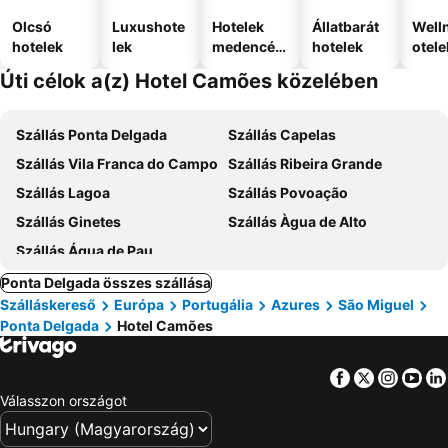
Olcsó
Luxushote
Hotelek
Állatbarát
Well
hotelek
lek
medencév
hotelek
otele
el
Úti célok a(z) Hotel Camões közelében
Szállás Ponta Delgada
Szállás Capelas
Szállás Vila Franca do Campo
Szállás Ribeira Grande
Szállás Lagoa
Szállás Povoação
Szállás Ginetes
Szállás Àgua de Alto
Szállás Água de Pau
Ponta Delgada összes szállása
Szálláskereső
Európa
Portugália
Azures
São Miguel
Ponta Delgada
Hotel Camões
Facebook
Twitter
Insta
Yo
Válasszon országot