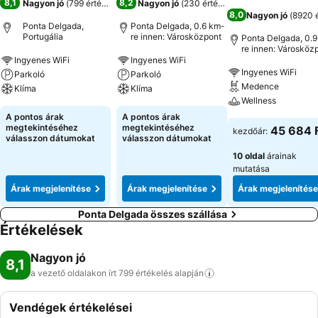
8,1
8,2
Nagyon jó
(
799 értékelés
)
Nagyon jó
(
230 értékelés
)
8,0
Nagyon jó
(
8920 é
Ponta Delgada,
Ponta Delgada, 0.6 km-
Portugália
re innen: Városközpont
Ponta Delgada, 0.
re innen: Városköz
Ingyenes WiFi
Ingyenes WiFi
Ingyenes WiFi
Parkoló
Parkoló
Medence
Klíma
Klíma
Wellness
A pontos árak
A pontos árak
megtekintéséhez
megtekintéséhez
45 684 
kezdőár:
válasszon dátumokat
válasszon dátumokat
10 oldal
árainak
mutatása
Árak megjelenítése
Árak megjelenítése
Árak megjelenítése
Ponta Delgada összes szállása
Értékelések
Nagyon jó
8,1
a vezető oldalakon írt 799 értékelés
alapján
Vendégek értékelései