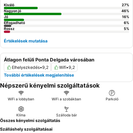
Kiváló
27
%
Nagyon jó
46
%
Jó
16
%
Elfogadható
6
%
Rossz
5
%
Értékelések mutatása
Átlagon felüli Ponta Delgada városában
Elhelyezkedés
•
9,2
Wifi
•
9,2
További értékelések megjelenítése
Népszerű kényelmi szolgáltatások
WiFi a lobbyban
WiFi a szobákban
Parkoló
Klíma
Szálloda bár
Összes kényelmi szolgáltatás
Szálláshely szolgáltatásai