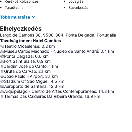
Kerékpárkölcsönzés
Lovaglás
Túraútvonal
Búvárkodás
Több mutatása
Elhelyezkedés
Largo de Camoes 38, 9500-304, Ponta Delgada, Portugália
Távolság innen: Hotel Camões
Teatro Micaelense
:
0.2
km
Museu Carlos Machado - Núcleo de Santo André
:
0.4
km
Ponta Delgada
:
0.6
km
Fort Saint Blaise
:
0.9
km
Jardim José do Canto
:
1
km
Gruta do Carvão
:
2.1
km
João Paulo Ii Airport
:
3.1
km
Stadium Of São Miguel
:
4.5
km
Aeroporto de Santana
:
12.3
km
Arquipélago - Centro de Artes Contemporâneas
:
14.8
km
Termas Das Caldeiras Da Ribeira Grande
:
16.9
km