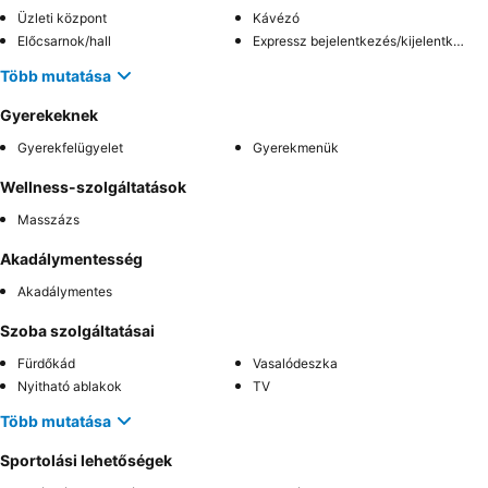
Üzleti központ
Kávézó
Előcsarnok/hall
Expressz bejelentkezés/kijelentkezés
Több mutatása
Gyerekeknek
Gyerekfelügyelet
Gyerekmenük
Wellness-szolgáltatások
Masszázs
Akadálymentesség
Akadálymentes
Szoba szolgáltatásai
Fürdőkád
Vasalódeszka
Nyitható ablakok
TV
Több mutatása
Sportolási lehetőségek