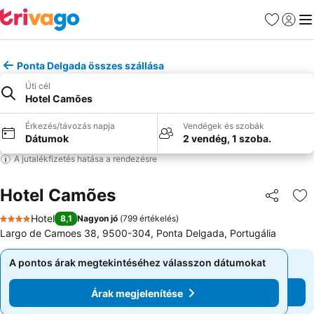
Kedvencek
Bejelen
Me
Ponta Delgada összes szállása
Úti cél
Hotel Camões
Érkezés/távozás napja
Vendégek és szobák
Dátumok
2 vendég, 1 szoba.
A jutalékfizetés hatása a rendezésre
Hotel Camões
Megosztá
Ho
Hotel
8,1
Nagyon jó
(
799 értékelés
)
4 Kategória
Largo de Camoes 38, 9500-304, Ponta Delgada, Portugália
A pontos árak megtekintéséhez válasszon dátumokat
A pontos árak megtekintéséhez válasszon dátumokat
Árak megjelenítése
Árak megjelenítése