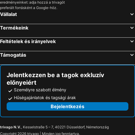
eredményeinket: adja hozzá a trivagót
preferált forrásként a Google-höz.
Vállalat
Termékeink
Feltételek és irányelvek
Támogatás
Jelentkezzen be a tagok exkluzív
előnyeiért
Személyre szabott élmény
Hűségajánlatok és tagsági árak
Bejelentkezés
trivago N.V.
, Kesselstraße 5 – 7, 40221 Düsseldorf, Németország
Copyright 2026 trivago | Minden jog fenntartva.