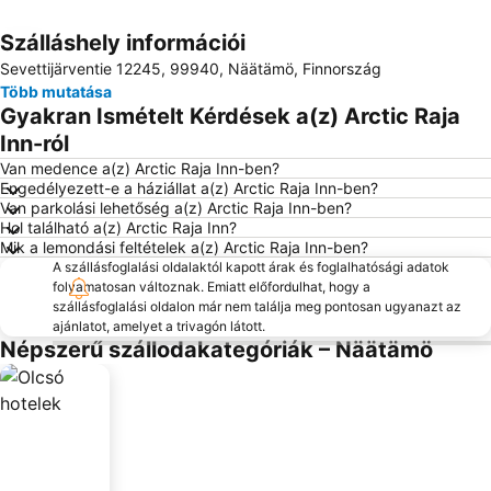
Szálláshely információi
Nagy méretű térkép
Sevettijärventie 12245, 99940, Näätämö, Finnország
Több mutatása
Gyakran Ismételt Kérdések a(z) Arctic Raja
Inn-ról
Van medence a(z) Arctic Raja Inn-ben?
Engedélyezett-e a háziállat a(z) Arctic Raja Inn-ben?
Van parkolási lehetőség a(z) Arctic Raja Inn-ben?
Hol található a(z) Arctic Raja Inn?
Mik a lemondási feltételek a(z) Arctic Raja Inn-ben?
A szállásfoglalási oldalaktól kapott árak és foglalhatósági adatok
folyamatosan változnak. Emiatt előfordulhat, hogy a
szállásfoglalási oldalon már nem találja meg pontosan ugyanazt az
ajánlatot, amelyet a trivagón látott.
Népszerű szállodakategóriák – Näätämö