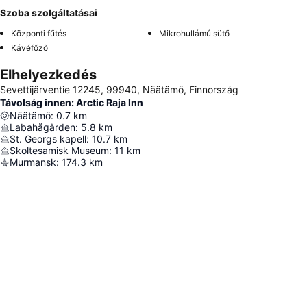
Szoba szolgáltatásai
Központi fűtés
Mikrohullámú sütő
Kávéfőző
Elhelyezkedés
Sevettijärventie 12245, 99940, Näätämö, Finnország
Távolság innen: Arctic Raja Inn
Näätämö
:
0.7
km
Labahågården
:
5.8
km
St. Georgs kapell
:
10.7
km
Skoltesamisk Museum
:
11
km
Murmansk
:
174.3
km