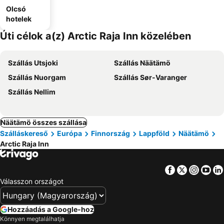
Olcsó
hotelek
Úti célok a(z) Arctic Raja Inn közelében
Szállás Utsjoki
Szállás Näätämö
Szállás Nuorgam
Szállás Sør-Varanger
Szállás Nellim
Näätämö összes szállása
Szálláskereső
Európa
Finnország
Lappföld
Näätämö
Arctic Raja Inn
Facebook
Twitter
Insta
Yo
Válasszon országot
Hozzáadás a Google-hoz
Könnyen megtalálhatja