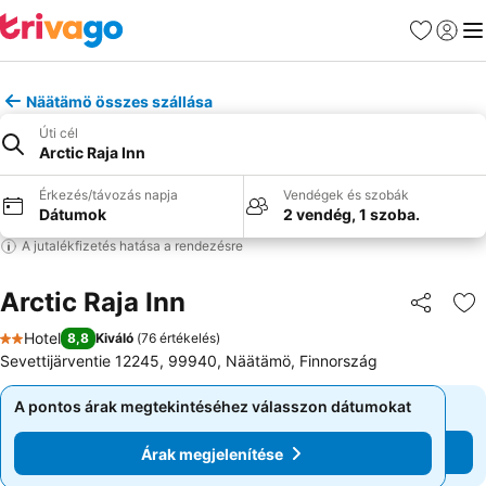
Kedvencek
Bejelen
Me
Näätämö összes szállása
Úti cél
Arctic Raja Inn
Érkezés/távozás napja
Vendégek és szobák
Dátumok
2 vendég, 1 szoba.
A jutalékfizetés hatása a rendezésre
Arctic Raja Inn
Megosztá
Ho
Hotel
8,8
Kiváló
(
76 értékelés
)
2 Kategória
Sevettijärventie 12245, 99940, Näätämö, Finnország
A pontos árak megtekintéséhez válasszon dátumokat
A pontos árak megtekintéséhez válasszon dátumokat
Árak megjelenítése
Árak megjelenítése