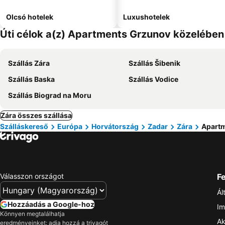
Olcsó hotelek
Luxushotelek
Úti célok a(z) Apartments Grzunov közelében
Szállás Zára
Szállás Šibenik
Szállás Baska
Szállás Vodice
Szállás Biograd na Moru
Zára összes szállása
Szálláskereső
Európa
Horvátország
Zadar
Zára
Apart
Válasszon országot
Fe
Ál
Hozzáadás a Google-hoz
Im
Könnyen megtalálhatja
Ak
eredményeinket: adja hozzá a trivagót