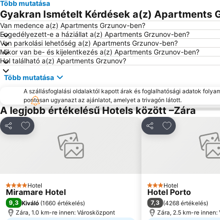
Több mutatása
Gyakran Ismételt Kérdések a(z) Apartments G
Van medence a(z) Apartments Grzunov-ben?
Engedélyezett-e a háziállat a(z) Apartments Grzunov-ben?
Van parkolási lehetőség a(z) Apartments Grzunov-ben?
Mikor van be- és kijelentkezés a(z) Apartments Grzunov-ben?
Hol található a(z) Apartments Grzunov?
Több mutatása
A szállásfoglalási oldalaktól kapott árak és foglalhatósági adatok folya
pontosan ugyanazt az ajánlatot, amelyet a trivagón látott.
A legjobb értékelésű Hotels között –Zára
Hozzáadás a kedvencekhez
Hozzáadás a k
Megosztás
Megosztás
Hotel
Hotel
4 Kategória
3 Kategória
Miramare Hotel
Hotel Porto
9,3
7,3
Kiváló
(
1660 értékelés
)
(
4268 értékelés
)
Zára, 1.0 km-re innen: Városközpont
Zára, 2.5 km-re innen: