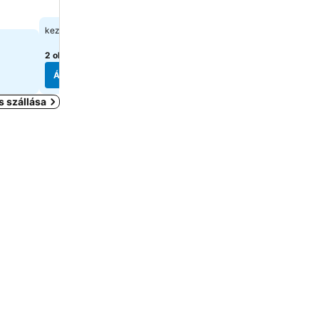
25 237 Ft
28 466 Ft
kezdőár:
kezdőár:
2 oldal
árainak mutatása
8 oldal
árainak mutatása
Árak megjelenítése
Árak megjelenítése
s szállása