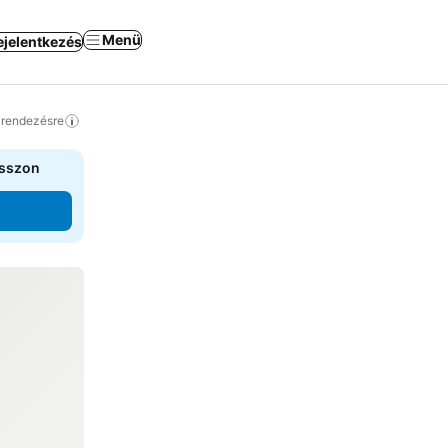
Menü
ejelentkezés
a rendezésre
asszon