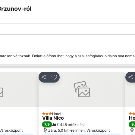
rzunov-ról
matosan változnak. Emiatt előfordulhat, hogy a szállásfoglalási oldalon már nem t
edvencekhez
Hozzáadás a kedvencekhez
Megosztás
Me
Hotel
3 Kategória
3 K
Villa Nico
Ho
7,9
9,
Jó
(
1448 értékelés
)
 Városközpont
Zára, 5.0 km-re innen: Városközpont