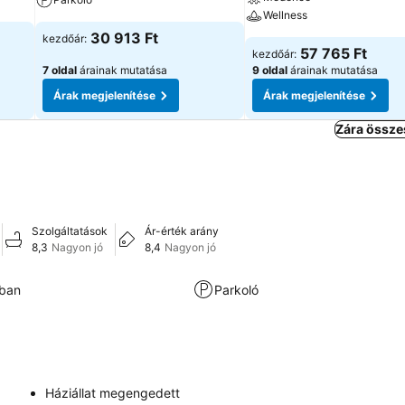
Wellness
30 913 Ft
kezdőár:
57 765 Ft
kezdőár:
7 oldal
árainak mutatása
9 oldal
árainak mutatása
Árak megjelenítése
Árak megjelenítése
Zára össze
Szolgáltatások
Ár-érték arány
8,3
Nagyon jó
8,4
Nagyon jó
kban
Parkoló
Háziállat megengedett