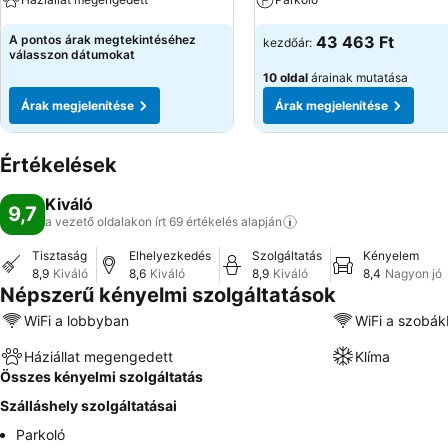
A pontos árak megtekintéséhez
43 463 Ft
kezdőár:
válasszon dátumokat
10 oldal
árainak mutatása
Árak megjelenítése
Árak megjelenítése
Értékelések
Kiváló
9,7
a vezető oldalakon írt 69 értékelés
alapján
Tisztaság
Elhelyezkedés
Szolgáltatás
Kényelem
8,9
Kiváló
8,6
Kiváló
8,9
Kiváló
8,4
Nagyon jó
Népszerű kényelmi szolgáltatások
WiFi a lobbyban
WiFi a szobá
Háziállat megengedett
Klíma
Összes kényelmi szolgáltatás
Szálláshely szolgáltatásai
Parkoló