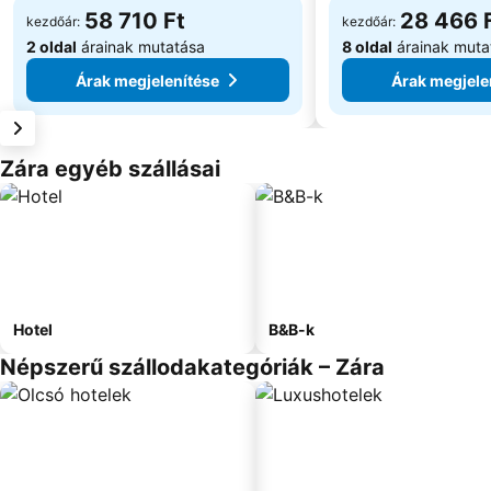
58 710 Ft
28 466 
kezdőár:
kezdőár:
2 oldal
árainak mutatása
8 oldal
árainak muta
Árak megjelenítése
Árak megjele
Zára egyéb szállásai
Hotel
B&B-k
Népszerű szállodakategóriák – Zára