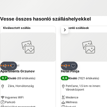
Vesse összes hasonló szálláshelyekkel
Kiválasztott szállás
Hasonló szállások
következő
Hozzáadás a kedvencekhez
Hozzáadás a kedve
Hotel
Hotel
5 Kategória
4 Kategória
Megosztás
Megosztás
Apartments Grzunov
Hotel Pinija
9,7
8,6
Kiváló
(
69 értékelés
)
Kiváló
(
7621 értékelés
)
Zára, Horvátország
Petrčane, 1.5 km-re innen:
Városközpont
Ingyenes WiFi
Medence
Parkoló
Wellness
Háziállat megengedett
Parkoló