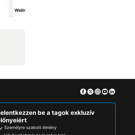
Wellnesshotelek
Vízparti hotelek
Facebook
Twitter
Instagram
Youtube
Linkedin
Jelentkezzen be a tagok exkluzív
lőnyeiért
Személyre szabott élmény