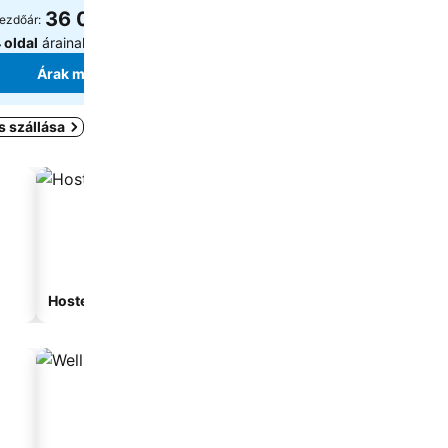
36 017 Ft
44 937 Ft
ezdőár:
kezdőár:
 oldal
árainak mutatása
2 oldal
árainak mutatása
Árak megjelenítése
Árak megjeleníté
s szállása
Hostel
Vendégház