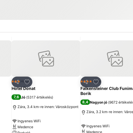
ncekhez
Hozzáadás a kedvencekhez
Hozzáadás a ked
Hotel
Hotel
3 Kategória
4 Kategória
Megosztás
Megosztás
Hotel Donat
Falkensteiner Club Funim
Borik
7,6
Jó
(
5317 értékelés
)
8,4
Nagyon jó
(
9672 értékelé
Zára, 3.4 km-re innen: Városközpont
Zára, 3.2 km-re innen: Vár
Ingyenes WiFi
Ingyenes WiFi
Medence
Medence
Parkoló