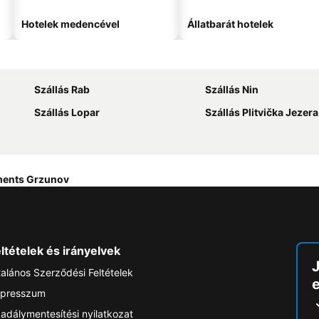
Hotelek medencével
Állatbarát hotelek
Szállás Rab
Szállás Nin
Szállás Lopar
Szállás Plitvička Jezera
ments Grzunov
ltételek és irányelvek
talános Szerződési Feltételek
e
presszum
adálymentesítési nyilatkozat