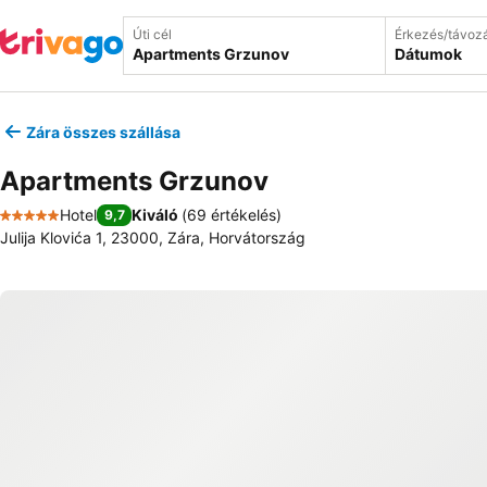
Úti cél
Érkezés/távoz
Dátumok
Zára összes szállása
Apartments Grzunov
Hotel
Kiváló
(
69 értékelés
)
9,7
5 Kategória
Julija Klovića 1, 23000, Zára, Horvátország