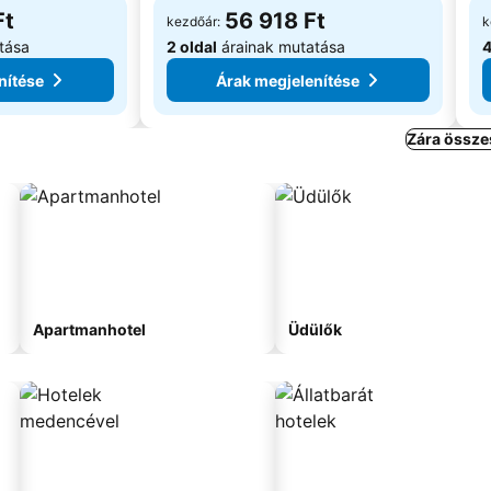
Ft
56 918 Ft
kezdőár:
k
tása
2 oldal
árainak mutatása
4
nítése
Árak megjelenítése
Zára össze
Apartmanhotel
Üdülők