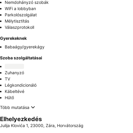
Nemdohányzó szobák
WiFi a lobbyban
Parkolószolgálat
Mélytisztítás
Válaszprotokoll
Gyerekeknek
Babaágy/gyerekágy
Szoba szolgáltatásai
Zuhanyzó
TV
Légkondicionáló
Kábeltévé
Hűtő
Több mutatása
Elhelyezkedés
Julija Klovića 1, 23000, Zára, Horvátország