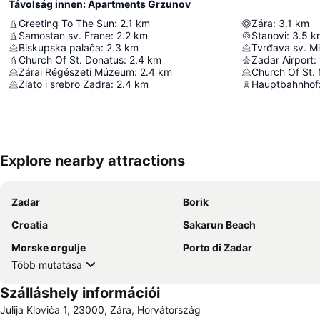
Távolság innen: Apartments Grzunov
Greeting To The Sun
:
2.1
km
Zára
:
3.1
km
Samostan sv. Frane
:
2.2
km
Stanovi
:
3.5
k
Biskupska palača
:
2.3
km
Tvrđava sv. Mi
Church Of St. Donatus
:
2.4
km
Zadar Airport
:
Zárai Régészeti Múzeum
:
2.4
km
Church Of St. 
Zlato i srebro Zadra
:
2.4
km
Hauptbahnhof
Explore nearby attractions
Zadar
Borik
Croatia
Sakarun Beach
Morske orgulje
Porto di Zadar
Több mutatása
Szálláshely információi
Julija Klovića 1, 23000, Zára, Horvátország