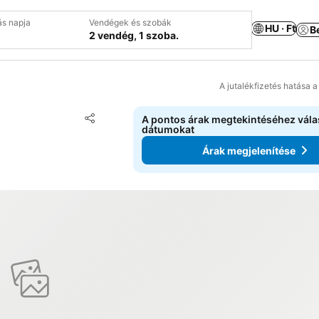
ás napja
Vendégek és szobák
HU · Ft
B
2 vendég, 1 szoba.
A jutalékfizetés hatása 
Hozzáadás a kedvencekhez
A pontos árak megtekintéséhez vál
Megosztás
dátumokat
Árak megjelenítése