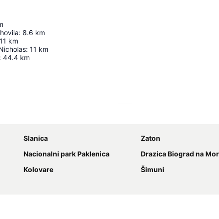
m
hovila
:
8.6
km
11
km
Nicholas
:
11
km
:
44.4
km
Nagy méretű térkép
Slanica
Zaton
Nacionalni park Paklenica
Drazica Biograd na Mo
Kolovare
Šimuni