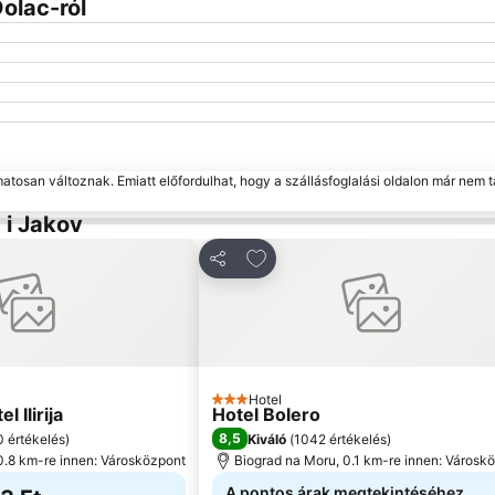
olac-ról
matosan változnak. Emiatt előfordulhat, hogy a szállásfoglalási oldalon már nem t
 i Jakov
a kedvencekhez
Hozzáadás a kedvencekhez
Megosztás
Hotel
3 Kategória
l Ilirija
Hotel Bolero
8,5
 értékelés
)
Kiváló
(
1042 értékelés
)
0.8 km-re innen: Városközpont
Biograd na Moru, 0.1 km-re innen: Városk
A pontos árak megtekintéséhez