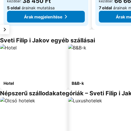
38 450 Ft
66 66
kezdőár:
kezdőár:
5 oldal
árainak mutatása
7 oldal
árainak 
Árak megjelenítése
Árak me
Sveti Filip i Jakov egyéb szállásai
Hotel
B&B-k
Népszerű szállodakategóriák – Sveti Filip i Ja