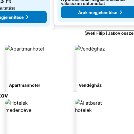
3 Ft
válasszon dátumokat
mutatása
Árak megjelenítése
gjelenítése
Sveti Filip i Jakov össze
Apartmanhotel
Vendégház
kov