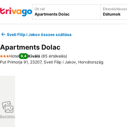
Úti cél
Érkezés/távoz
Dátumok
Sveti Filip i Jakov összes szállása
Apartments Dolac
Hotel
Kiváló
(
85 értékelés
)
9,4
3 Kategória
Put Primorja 91, 23207, Sveti Filip i Jakov, Horvátország
Betöltés