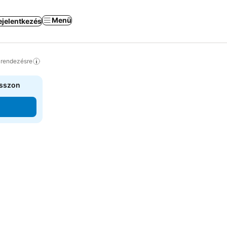
Menü
ejelentkezés
a rendezésre
asszon