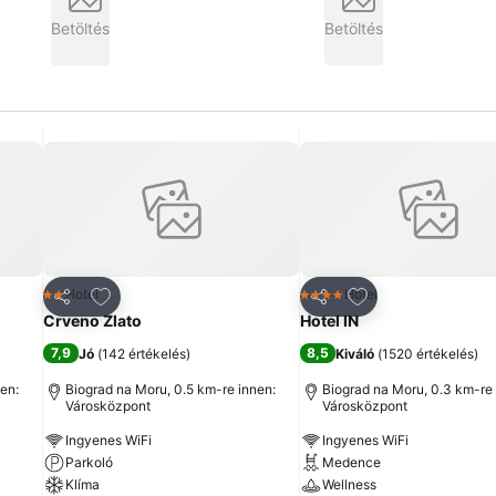
Betöltés
Betöltés
ncekhez
Hozzáadás a kedvencekhez
Hozzáadás a ked
Hotel
Hotel
2 Kategória
4 Kategória
Megosztás
Megosztás
Crveno Zlato
Hotel IN
7,9
8,5
Jó
(
142 értékelés
)
Kiváló
(
1520 értékelés
)
en:
Biograd na Moru, 0.5 km-re innen:
Biograd na Moru, 0.3 km-re 
Városközpont
Városközpont
Ingyenes WiFi
Ingyenes WiFi
Parkoló
Medence
Klíma
Wellness