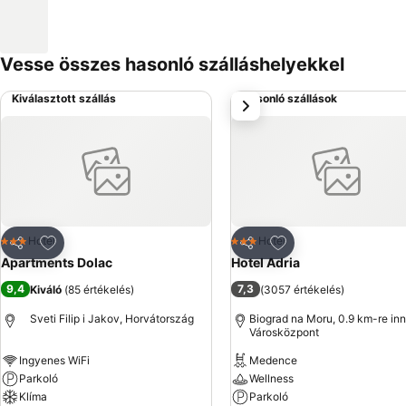
Vesse összes hasonló szálláshelyekkel
Kiválasztott szállás
Hasonló szállások
következő
Hozzáadás a kedvencekhez
Hozzáadás a kedve
Hotel
Hotel
3 Kategória
3 Kategória
Megosztás
Megosztás
Apartments Dolac
Hotel Adria
9,4
7,3
Kiváló
(
85 értékelés
)
(
3057 értékelés
)
Sveti Filip i Jakov, Horvátország
Biograd na Moru, 0.9 km-re inn
Városközpont
Ingyenes WiFi
Medence
Parkoló
Wellness
Klíma
Parkoló