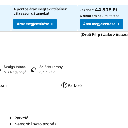
Árak megjelenítése
Árak megjelenítése
A pontos árak megtekintéséhez
44 838 Ft
kezdőár:
válasszon dátumokat
6 oldal
árainak mutatása
Árak megjelenítése
Árak megjelenítése
Sveti Filip i Jakov össze
Szolgáltatások
Ár-érték arány
8,3
Nagyon jó
8,5
Kiváló
kban
Parkoló
Parkoló
Nemdohányzó szobák