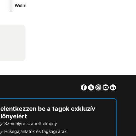
Wellnesshotelek
Vízparti hotelek
Facebook
Twitter
Instagram
Youtube
Linkedin
Jelentkezzen be a tagok exkluzív
lőnyeiért
Személyre szabott élmény
Hűségajánlatok és tagsági árak