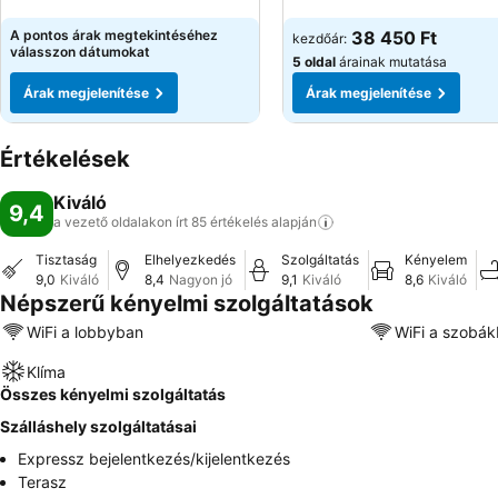
Árak megjelenítése
Árak megjelenítése
A pontos árak megtekintéséhez
38 450 Ft
kezdőár:
válasszon dátumokat
5 oldal
árainak mutatása
Árak megjelenítése
Árak megjelenítése
Értékelések
Kiváló
9,4
a vezető oldalakon írt 85 értékelés
alapján
Tisztaság
Elhelyezkedés
Szolgáltatás
Kényelem
9,0
Kiváló
8,4
Nagyon jó
9,1
Kiváló
8,6
Kiváló
Népszerű kényelmi szolgáltatások
WiFi a lobbyban
WiFi a szobá
Klíma
Összes kényelmi szolgáltatás
Szálláshely szolgáltatásai
Expressz bejelentkezés/kijelentkezés
Terasz