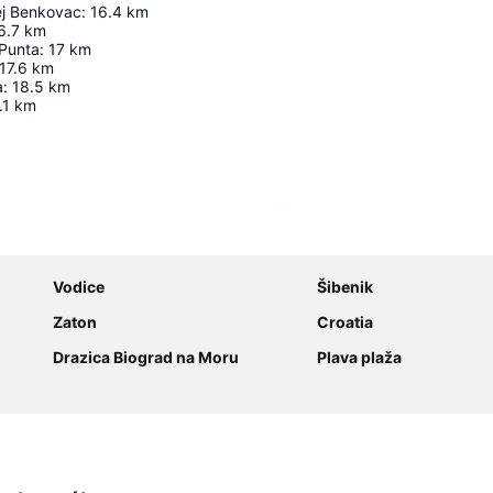
ej Benkovac
:
16.4
km
6.7
km
 Punta
:
17
km
17.6
km
a
:
18.5
km
.1
km
Nagy méretű térkép
Vodice
Šibenik
Zaton
Croatia
Drazica Biograd na Moru
Plava plaža