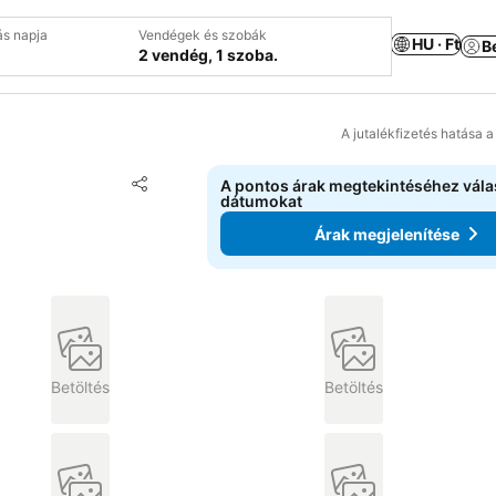
ás napja
Vendégek és szobák
HU · Ft
B
2 vendég, 1 szoba.
A jutalékfizetés hatása 
Hozzáadás a kedvencekhez
A pontos árak megtekintéséhez vál
Megosztás
dátumokat
Árak megjelenítése
Betöltés
Betöltés