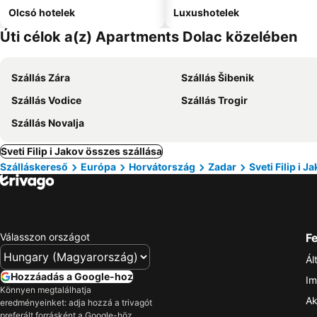
Olcsó hotelek
Luxushotelek
Úti célok a(z) Apartments Dolac közelében
Szállás Zára
Szállás Šibenik
Szállás Vodice
Szállás Trogir
Szállás Novalja
Sveti Filip i Jakov összes szállása
Szálláskereső
Európa
Horvátország
Zadar
Sveti Filip i J
Válasszon országot
Fe
Ál
Hozzáadás a Google-hoz
Im
Könnyen megtalálhatja
Ak
eredményeinket: adja hozzá a trivagót
preferált forrásként a Google-höz.