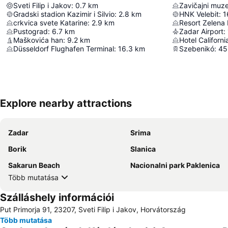
Sveti Filip i Jakov
:
0.7
km
Zavičajni muz
Gradski stadion Kazimir i Silvio
:
2.8
km
HNK Velebit
:
1
crkvica svete Katarine
:
2.9
km
Resort Zelena
Pustograd
:
6.7
km
Zadar Airport
:
Maškovića han
:
9.2
km
Hotel Californi
Düsseldorf Flughafen Terminal
:
16.3
km
Szebenikó
:
45
Explore nearby attractions
Zadar
Srima
Borik
Slanica
Sakarun Beach
Nacionalni park Paklenica
Több mutatása
Szálláshely információi
Put Primorja 91, 23207, Sveti Filip i Jakov, Horvátország
Több mutatása