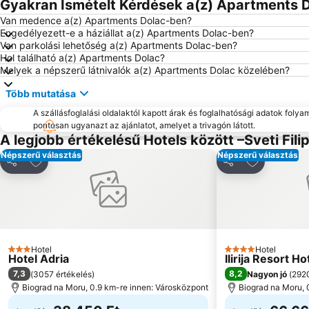
Gyakran Ismételt Kérdések a(z) Apartments D
Van medence a(z) Apartments Dolac-ben?
Engedélyezett-e a háziállat a(z) Apartments Dolac-ben?
Van parkolási lehetőség a(z) Apartments Dolac-ben?
Hol található a(z) Apartments Dolac?
Melyek a népszerű látnivalók a(z) Apartments Dolac közelében?
Több mutatása
A szállásfoglalási oldalaktól kapott árak és foglalhatósági adatok folya
pontosan ugyanazt az ajánlatot, amelyet a trivagón látott.
A legjobb értékelésű Hotels között –Sveti Filip
Népszerű választás
Népszerű választás
Hozzáadás a kedvencekhez
Hozzáadás 
Megosztás
Megosztás
Hotel
Hotel
3 Kategória
4 Kategória
Hotel Adria
Ilirija Resort Hote
7,3
8,2
(
3057 értékelés
)
Nagyon jó
(
2920
Biograd na Moru, 0.9 km-re innen: Városközpont
Biograd na Moru, 