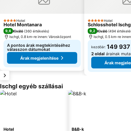
Hotel
Hotel
4 Kategória
5 Kategória
Hotel Montanara
Schlosshotel Ischg
9,6
9,2
Kiváló
(
360 értékelés
)
Kiváló
(
494 értékelé
Ischgl, 0.8 km-re innen: Városközpont
Ischgl, 0.5 km-re inne
A pontos árak megtekintéséhez
149 937
kezdőár:
válasszon dátumokat
2 oldal
árainak muta
Árak megjelenítése
Árak megjele
Ischgl egyéb szállásai
Hotel
B&B-k