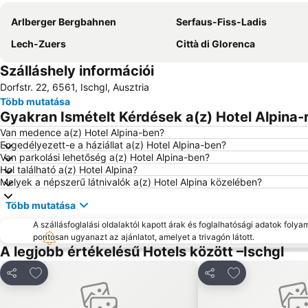
Arlberger Bergbahnen
Serfaus-Fiss-Ladis
Lech-Zuers
Città di Glorenca
Szálláshely információi
Dorfstr. 22, 6561, Ischgl, Ausztria
Több mutatása
Gyakran Ismételt Kérdések a(z) Hotel Alpina-r
Van medence a(z) Hotel Alpina-ben?
Engedélyezett-e a háziállat a(z) Hotel Alpina-ben?
Van parkolási lehetőség a(z) Hotel Alpina-ben?
Hol található a(z) Hotel Alpina?
Melyek a népszerű látnivalók a(z) Hotel Alpina közelében?
Több mutatása
A szállásfoglalási oldalaktól kapott árak és foglalhatósági adatok folya
pontosan ugyanazt az ajánlatot, amelyet a trivagón látott.
A legjobb értékelésű Hotels között –Ischgl
Hozzáadás a kedvencekhez
Hozzáadás a k
Megosztás
Megosztás