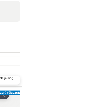
alálja meg
zerű választás
Hozzáadás a kedvencekhez
Hozzáadás a kedve
gosztás
Megosztás