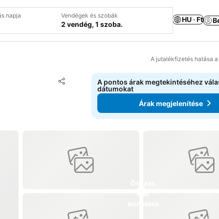
ás napja
Vendégek és szobák
HU · Ft
B
2 vendég, 1 szoba.
A jutalékfizetés hatása 
Hozzáadás a kedvencekhez
A pontos árak megtekintéséhez vál
Megosztás
dátumokat
Árak megjelenítése