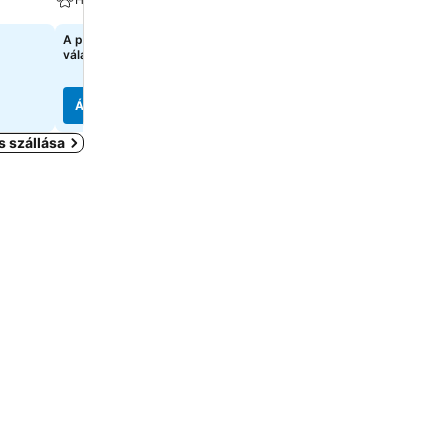
Wellness
A pontos árak megtekintéséhez
válasszon dátumokat
91 327 Ft
kezdőár:
4 oldal
árainak mutatása
Árak megjelenítése
Árak megjelenítése
s szállása