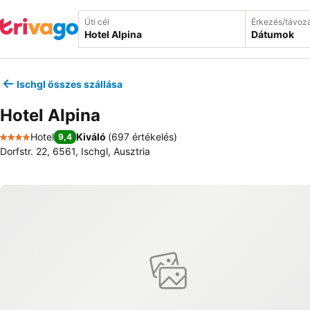
Úti cél
Érkezés/távoz
Dátumok
Ischgl összes szállása
Hotel Alpina
Hotel
Kiváló
(
697 értékelés
)
9,4
4 Kategória
Dorfstr. 22, 6561, Ischgl, Ausztria