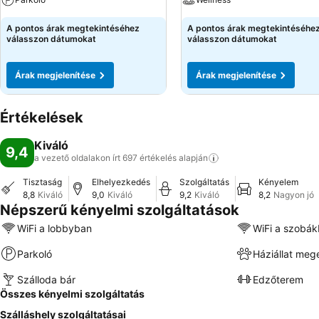
A pontos árak megtekintéséhez
A pontos árak megtekintéséhe
válasszon dátumokat
válasszon dátumokat
Árak megjelenítése
Árak megjelenítése
Értékelések
Kiváló
9,4
a vezető oldalakon írt 697 értékelés
alapján
Tisztaság
Elhelyezkedés
Szolgáltatás
Kényelem
8,8
Kiváló
9,0
Kiváló
9,2
Kiváló
8,2
Nagyon jó
Népszerű kényelmi szolgáltatások
WiFi a lobbyban
WiFi a szobá
Parkoló
Háziállat meg
Szálloda bár
Edzőterem
Összes kényelmi szolgáltatás
Szálláshely szolgáltatásai