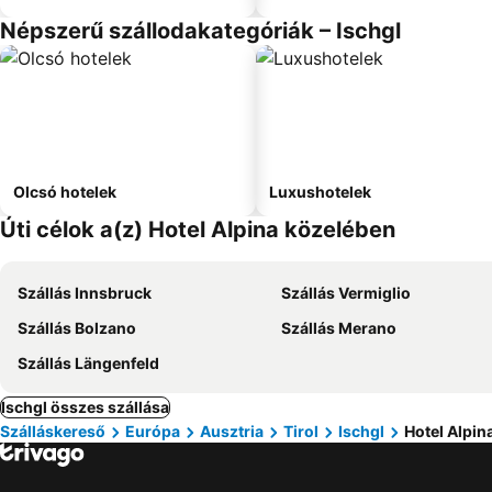
Népszerű szállodakategóriák – Ischgl
Olcsó hotelek
Luxushotelek
Úti célok a(z) Hotel Alpina közelében
Szállás Innsbruck
Szállás Vermiglio
Szállás Bolzano
Szállás Merano
Szállás Längenfeld
Ischgl összes szállása
Szálláskereső
Európa
Ausztria
Tirol
Ischgl
Hotel Alpin