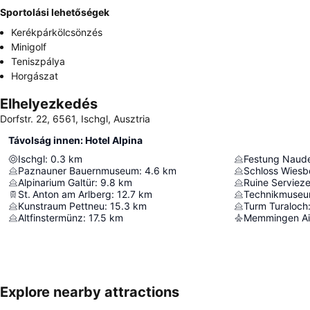
Sportolási lehetőségek
Kerékpárkölcsönzés
Minigolf
Teniszpálya
Horgászat
Elhelyezkedés
Dorfstr. 22, 6561, Ischgl, Ausztria
Távolság innen: Hotel Alpina
Ischgl
:
0.3
km
Festung Naud
Paznauner Bauernmuseum
:
4.6
km
Schloss Wiesb
Alpinarium Galtür
:
9.8
km
Ruine Servieze
St. Anton am Arlberg
:
12.7
km
Kunstraum Pettneu
:
15.3
km
Turm Turaloch
Altfinstermünz
:
17.5
km
Memmingen Ai
Explore nearby attractions