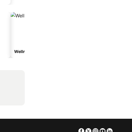
Wellnesshotelek
Hotelek parkolóval
Facebook
Twitter
Instagram
Youtube
Linkedin