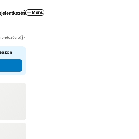
Menü
ejelentkezés
a rendezésre
asszon