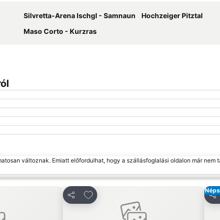
Silvretta-Arena Ischgl - Samnaun
Hochzeiger Pitztal
Maso Corto - Kurzras
ól
matosan változnak. Emiatt előfordulhat, hogy a szállásfoglalási oldalon már nem t
Néps
edvencekhez
Hozzáadás a kedvencekhez
Megosztás
Me