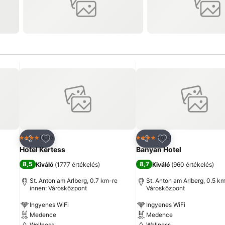
ncekhez
Hozzáadás a kedvencekhez
Hozzáadás a ked
Hotel
Hotel
4 Kategória
4 Kategória
Megosztás
Megosztás
Hotel Kertess
Banyan Hotel
8,5
8,7
Kiváló
(
1777 értékelés
)
Kiváló
(
960 értékelés
)
St. Anton am Arlberg, 0.7 km-re
St. Anton am Arlberg, 0.5 km
innen: Városközpont
Városközpont
Ingyenes WiFi
Ingyenes WiFi
Medence
Medence
Wellness
Wellness