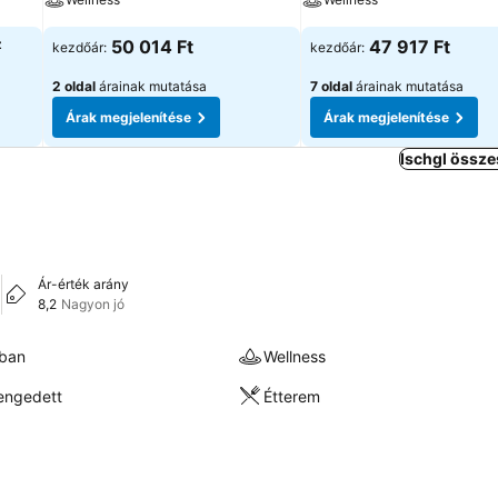
z
50 014 Ft
47 917 Ft
kezdőár:
kezdőár:
2 oldal
árainak mutatása
7 oldal
árainak mutatása
Árak megjelenítése
Árak megjelenítése
Ischgl össze
Ár-érték arány
8,2
Nagyon jó
kban
Wellness
engedett
Étterem