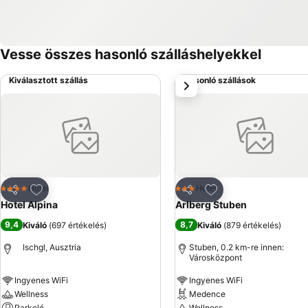
Vesse összes hasonló szálláshelyekkel
Kiválasztott szállás
Hasonló szállások
következő
Hozzáadás a kedvencekhez
Hozzáadás a kedve
Hotel
Hotel
4 Kategória
3 Kategória
Megosztás
Megosztás
Hotel Alpina
Arlberg Stuben
9,4
8,7
Kiváló
(
697 értékelés
)
Kiváló
(
879 értékelés
)
Ischgl, Ausztria
Stuben, 0.2 km-re innen:
Városközpont
Ingyenes WiFi
Ingyenes WiFi
Wellness
Medence
Parkoló
Wellness