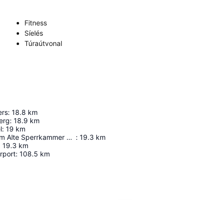
Fitness
Síelés
Túraútvonal
ers
:
18.8
km
erg
:
18.9
km
l
:
19
km
Technikmuseum Alte Sperrkammer Trominier
:
19.3
km
:
19.3
km
rport
:
108.5
km
Nagy méretű térkép