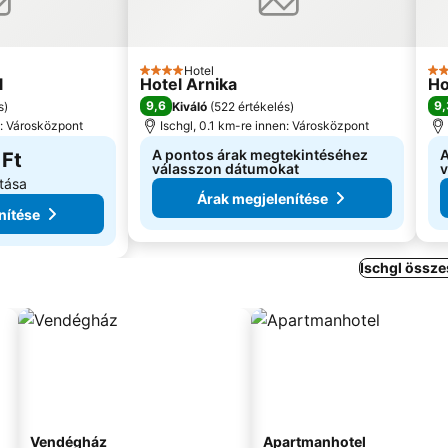
Hotel
4 Kategória
3 K
l
Hotel Arnika
Ho
9,6
9,
s
)
Kiváló
(
522 értékelés
)
n: Városközpont
Ischgl, 0.1 km-re innen: Városközpont
A pontos árak megtekintéséhez
A
 Ft
válasszon dátumokat
v
tása
Árak megjelenítése
nítése
Ischgl össze
Vendégház
Apartmanhotel