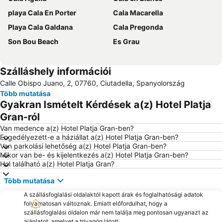
playa Cala En Porter
Cala Macarella
Playa Cala Galdana
Cala Pregonda
Son Bou Beach
Es Grau
Szálláshely információi
Calle Obispo Juano, 2, 07760, Ciutadella, Spanyolország
Több mutatása
Gyakran Ismételt Kérdések a(z) Hotel Platja
Gran-ról
Van medence a(z) Hotel Platja Gran-ben?
Engedélyezett-e a háziállat a(z) Hotel Platja Gran-ben?
Van parkolási lehetőség a(z) Hotel Platja Gran-ben?
Mikor van be- és kijelentkezés a(z) Hotel Platja Gran-ben?
Hol található a(z) Hotel Platja Gran?
Több mutatása
A szállásfoglalási oldalaktól kapott árak és foglalhatósági adatok
folyamatosan változnak. Emiatt előfordulhat, hogy a
szállásfoglalási oldalon már nem találja meg pontosan ugyanazt az
ajánlatot, amelyet a trivagón látott.