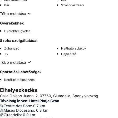
Bár
Szállodai trezor
Több mutatása
Gyerekeknek
Gyerekfelügyelet
Szoba szolgáltatásai
Zuhanyzó
Nyitható ablakok
TV
Hajszárító
Több mutatása
Sportolási lehetőségek
Kerékpárkölcsönzés
Elhelyezkedés
Calle Obispo Juano, 2, 07760, Ciutadella, Spanyolország
Távolság innen: Hotel Platja Gran
Teatre des Born
:
0.7
km
Museo Diocesano
:
0.8
km
Ciutadella
:
0.9
km