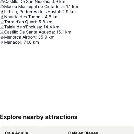
Castillo De San Nicolás
:
0.9
km
Museu Municipal de Ciutadella
:
1.1
km
Lithica, Pedreres de s'Hostal
:
2.9
km
Naveta des Tudons
:
4.8
km
Torre d'en Quart
:
5.8
km
Talaia de s'Enclusa
:
14.4
km
Castillo De Santa Águeda
:
15.1
km
Menorca Airport
:
35.9
km
Manacor
:
71.8
km
Explore nearby attractions
Nagy méretű térkép
Cala Agulla
Cala en Blanes