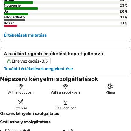
Nagyon jó
28
%
Jó
20
%
Elfogadható
17
%
Rossz
11
%
Értékelések mutatása
A szállás legjobb értékelést kapott jellemzői
Elhelyezkedés
•
8,5
További értékelések megjelenítése
Népszerű kényelmi szolgáltatások
WiFi a lobbyban
WiFi a szobákban
Klíma
Étterem
Szálloda bár
Összes kényelmi szolgáltatás
Szálláshely szolgáltatásai
Előcsarnok/hall
Lift