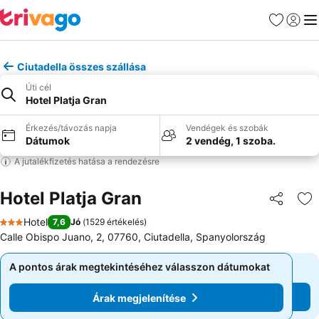
Kedvencek
Bejelen
Me
Ciutadella összes szállása
Úti cél
Hotel Platja Gran
Érkezés/távozás napja
Vendégek és szobák
Dátumok
2 vendég, 1 szoba.
A jutalékfizetés hatása a rendezésre
Hotel Platja Gran
Megosztá
Ho
Hotel
7,6
Jó
(
1529 értékelés
)
3 Kategória
Calle Obispo Juano, 2, 07760, Ciutadella, Spanyolország
A pontos árak megtekintéséhez válasszon dátumokat
A pontos árak megtekintéséhez válasszon dátumokat
Árak megjelenítése
Árak megjelenítése