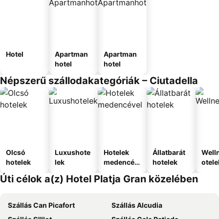
Hotel
Apartman
Apartman
hotel
hotel
Népszerű szállodakategóriák – Ciutadella
Olcsó
Luxushote
Hotelek
Állatbarát
Well
hotelek
lek
medencév
hotelek
otele
el
Úti célok a(z) Hotel Platja Gran közelében
Szállás Can Picafort
Szállás Alcudia