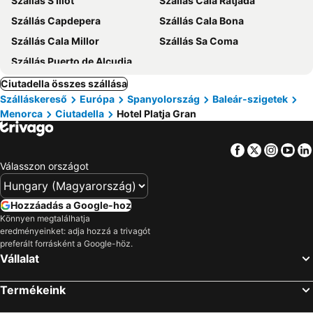
Szállás S'Illot
Szállás Cala Ratjada
Szállás Capdepera
Szállás Cala Bona
Szállás Cala Millor
Szállás Sa Coma
Szállás Puerto de Alcudia
Ciutadella összes szállása
Szálláskereső
Európa
Spanyolország
Baleár-szigetek
Menorca
Ciutadella
Hotel Platja Gran
Facebook
Twitter
Insta
Yo
Válasszon országot
Hozzáadás a Google-hoz
Könnyen megtalálhatja
eredményeinket: adja hozzá a trivagót
preferált forrásként a Google-höz.
Vállalat
Termékeink