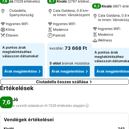
7,6
8,7
Jó
(
1529 értékelés
)
Kiváló
(
2767 értékelés
)
9,2
Kiváló
(
9671 érté
Ciutadella,
Cala Galdana, 0.6 km-
Spanyolország
re innen: Városközpont
Cala Galdana, 0.6 
re innen: Városköz
Ingyenes WiFi
Ingyenes WiFi
Ingyenes WiFi
Klíma
Medence
Medence
Étterem
Parkoló
Wellness
Árak megjelenítése
Árak megjelenítése
A pontos árak
73 668 Ft
kezdőár:
Árak megjeleníté
megtekintéséhez
A pontos árak
válasszon dátumokat
megtekintéséhez
válasszon dátumoka
5 oldal
árainak mutatása
Árak megjelenítése
Árak megjelenítése
Árak megjelenítése
Ciutadella összes szállása
Értékelések
Jó
7,6
a vezető oldalakon írt 1529 értékelés
alapján
Vendégek értékelései
Kiváló
24
%