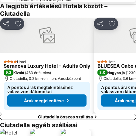
A legjobb értékelésű Hotels között –
Ciutadella
Megosztás
Hozzáadás a kedvencekhez
Megosztás
Hozzáadás
Hotel
Hotel
4 Kategória
3 Kategória
Seranova Luxury Hotel - Adults Only
BLUESEA Cabo 
9,2
8,0
Kiváló
(
463 értékelés
)
Nagyon jó
(
1230 
Ciutadella, 0.2 km-re innen: Városközpont
Ciutadella, 3.6 km
A pontos árak megtekintéséhez
A pontos árak m
válasszon dátumokat
válasszon dátu
Árak megjelenítése
Árak megj
Ciutadella összes szállása
Ciutadella egyéb szállásai