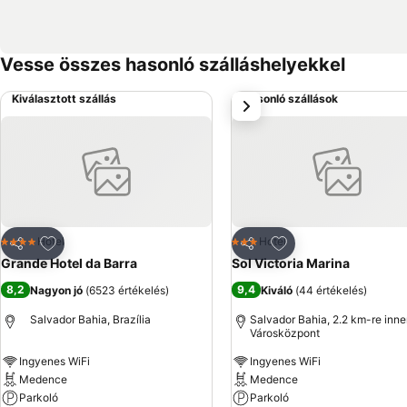
Vesse összes hasonló szálláshelyekkel
Kiválasztott szállás
Hasonló szállások
következő
Hozzáadás a kedvencekhez
Hozzáadás a kedve
Hotel
Hotel
4 Kategória
3 Kategória
Megosztás
Megosztás
Grande Hotel da Barra
Sol Victoria Marina
8,2
9,4
Nagyon jó
(
6523 értékelés
)
Kiváló
(
44 értékelés
)
Salvador Bahia, Brazília
Salvador Bahia, 2.2 km-re inne
Városközpont
Ingyenes WiFi
Ingyenes WiFi
Medence
Medence
Parkoló
Parkoló