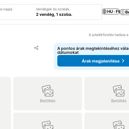
ás napja
Vendégek és szobák
HU · Ft
B
2 vendég, 1 szoba.
A jutalékfizetés hatása 
Hozzáadás a kedvencekhez
A pontos árak megtekintéséhez vál
Megosztás
dátumokat
Árak megjelenítése
Betöltés
Betöltés