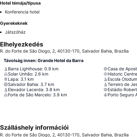
Hotel témája/típusa
Konferencia hotel
Gyerekeknek
Játszóház
Elhelyezkedés
R. do Forte de São Diogo, 2, 40130-170, Salvador Bahia, Brazília
Távolság innen: Grande Hotel da Barra
Barra Lighthouse
:
0.9
km
Casa de Apost
Solar Unhão
:
2.6
km
Historic Centr
Lapa
:
3.1
km
Escola Olodu
Salvador Bahia
:
3.7
km
Terreiro de Je
Elevador Lacerda
:
3.8
km
Estádio Rober
Forte de São Marcelo
:
3.9
km
Porto Seguro A
Szálláshely információi
R. do Forte de São Diogo, 2, 40130-170, Salvador Bahia, Brazília