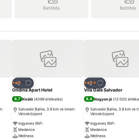
Betöltés
Betöltés
ncekhez
Hozzáadás a kedvencekhez
Hozzáadás a ked
Hotel
Hotel
3 Kategória
4 Kategória
Megosztás
Megosztás
Ondina Apart Hotel
Vila Gale Salvador
8,7
8,4
Kiváló
(
4099 értékelés
)
Nagyon jó
(
13 000 értéke
n:
Salvador Bahia, 3.9 km-re innen:
Salvador Bahia, 3.8 km-re i
Városközpont
Városközpont
Ingyenes WiFi
Ingyenes WiFi
Medence
Medence
Wellness
Wellness