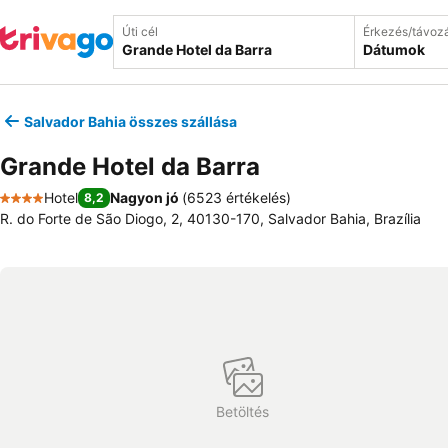
Úti cél
Érkezés/távoz
Dátumok
Salvador Bahia összes szállása
Grande Hotel da Barra
Hotel
Nagyon jó
(
6523 értékelés
)
8,2
4 Kategória
R. do Forte de São Diogo, 2, 40130-170, Salvador Bahia, Brazília
Betöltés