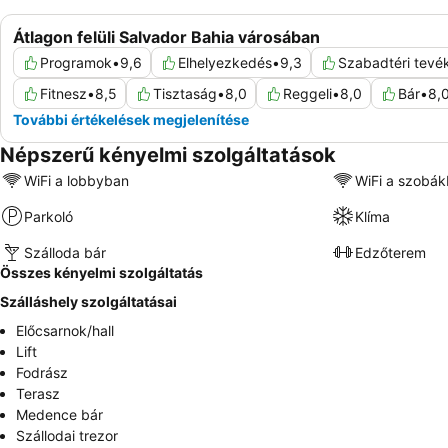
Átlagon felüli Salvador Bahia városában
Programok
•
9,6
Elhelyezkedés
•
9,3
Szabadtéri tev
Fitnesz
•
8,5
Tisztaság
•
8,0
Reggeli
•
8,0
Bár
•
8,
További értékelések megjelenítése
Népszerű kényelmi szolgáltatások
WiFi a lobbyban
WiFi a szobá
Parkoló
Klíma
Szálloda bár
Edzőterem
Összes kényelmi szolgáltatás
Szálláshely szolgáltatásai
Előcsarnok/hall
Lift
Fodrász
Terasz
Medence bár
Szállodai trezor