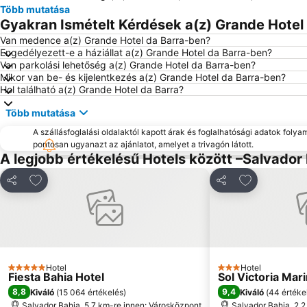
Több mutatása
Gyakran Ismételt Kérdések a(z) Grande Hotel 
Van medence a(z) Grande Hotel da Barra-ben?
Engedélyezett-e a háziállat a(z) Grande Hotel da Barra-ben?
Van parkolási lehetőség a(z) Grande Hotel da Barra-ben?
Mikor van be- és kijelentkezés a(z) Grande Hotel da Barra-ben?
Hol található a(z) Grande Hotel da Barra?
Több mutatása
A szállásfoglalási oldalaktól kapott árak és foglalhatósági adatok folya
pontosan ugyanazt az ajánlatot, amelyet a trivagón látott.
A legjobb értékelésű Hotels között –Salvador
Hozzáadás a kedvencekhez
Hozzáadás a
Megosztás
Megosztás
Hotel
Hotel
5 Kategória
3 Kategória
Fiesta Bahia Hotel
Sol Victoria Mar
8,8
9,4
Kiváló
(
15 064 értékelés
)
Kiváló
(
44 értéke
Salvador Bahia, 5.7 km-re innen: Városközpont
Salvador Bahia, 2.