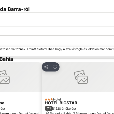
da Barra-ról
matosan változnak. Emiatt előfordulhat, hogy a szállásfoglalási oldalon már nem t
 Bahia
 kedvencekhez
Hozzáadás a kedvencekhez
Megosztás
Hotel
3 Kategória
ina
HOTEL BIGSTAR
7,1
lés
)
(
1228 értékelés
)
2 km-re innen: Városközpont
Salvador Bahia, 3.5 km-re innen: Városközpo