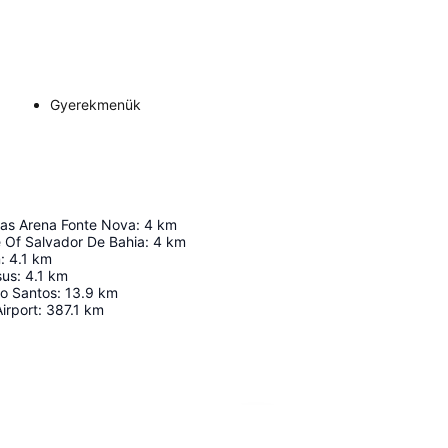
Gyerekmenük
as Arena Fonte Nova
:
4
km
e Of Salvador De Bahia
:
4
km
m
:
4.1
km
sus
:
4.1
km
to Santos
:
13.9
km
irport
:
387.1
km
Nagy méretű térkép