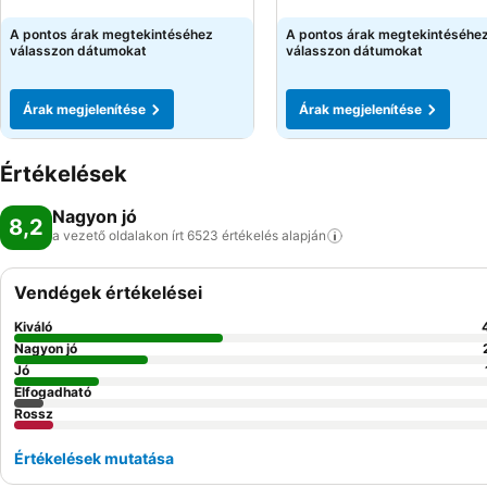
Árak megjelenítése
Árak megjelenítése
A pontos árak megtekintéséhez
A pontos árak megtekintéséhe
válasszon dátumokat
válasszon dátumokat
Árak megjelenítése
Árak megjelenítése
Értékelések
Nagyon jó
8,2
a vezető oldalakon írt 6523 értékelés
alapján
Vendégek értékelései
Kiváló
Nagyon jó
Jó
Elfogadható
Rossz
Értékelések mutatása