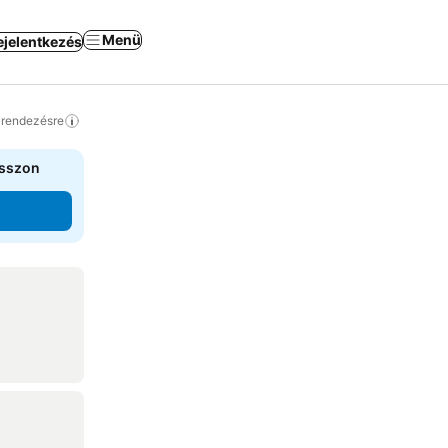
Menü
ejelentkezés
a rendezésre
asszon