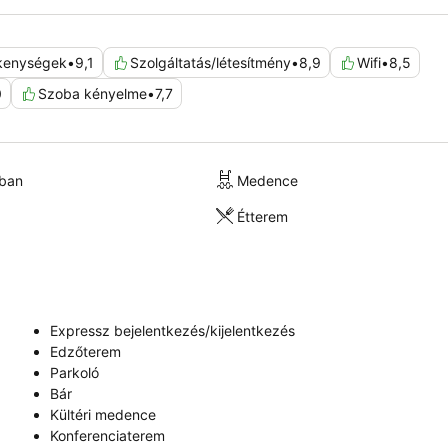
ékenységek
•
9,1
Szolgáltatás/létesítmény
•
8,9
Wifi
•
8,5
0
Szoba kényelme
•
7,7
kban
Medence
Étterem
Expressz bejelentkezés/kijelentkezés
Edzőterem
Parkoló
Bár
Kültéri medence
Konferenciaterem