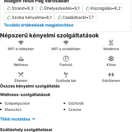
Átlagon felüli Pag városában
Strand
•
9,3
Elhelyezkedés
•
9,1
Kiszolgálás
•
8,2
Szoba kényelme
•
8,1
Családbarát
•
7,7
További értékelések megjelenítése
Népszerű kényelmi szolgáltatások
WiFi a lobbyban
WiFi a szobákban
Medence
Wellness
Parkoló
Klíma
Étterem
Szálloda bár
Edzőterem
Összes kényelmi szolgáltatás
Wellness-szolgáltatások
Szépségszalon
Gőzfürdő
Masszázs
Szauna
Több mutatása
Szálláshely szolgáltatásai