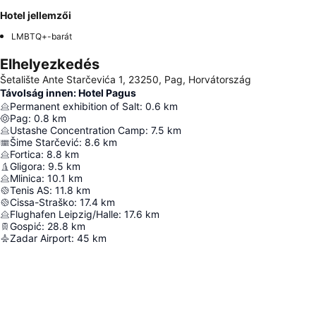
Hotel jellemzői
LMBTQ+-barát
Elhelyezkedés
Šetalište Ante Starčevića 1, 23250, Pag, Horvátország
Távolság innen: Hotel Pagus
Permanent exhibition of Salt
:
0.6
km
Pag
:
0.8
km
Ustashe Concentration Camp
:
7.5
km
Šime Starčević
:
8.6
km
Fortica
:
8.8
km
Gligora
:
9.5
km
Mlinica
:
10.1
km
Tenis AS
:
11.8
km
Cissa-Straško
:
17.4
km
Flughafen Leipzig/Halle
:
17.6
km
Gospić
:
28.8
km
Zadar Airport
:
45
km