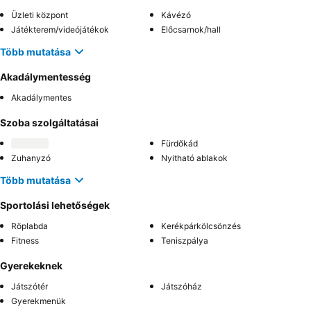
Üzleti központ
Kávézó
Játékterem/videójátékok
Előcsarnok/hall
Több mutatása
Akadálymentesség
Akadálymentes
Szoba szolgáltatásai
Fürdőkád
Zuhanyzó
Nyitható ablakok
Több mutatása
Sportolási lehetőségek
Röplabda
Kerékpárkölcsönzés
Fitness
Teniszpálya
Gyerekeknek
Játszótér
Játszóház
Gyerekmenük