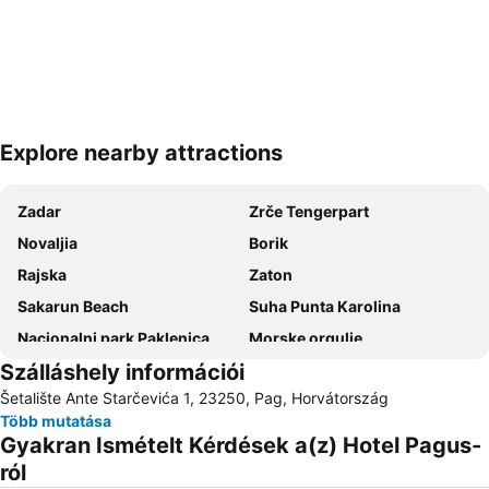
Explore nearby attractions
Nagy méretű térkép
Zadar
Zrče Tengerpart
Novaljia
Borik
Rajska
Zaton
Sakarun Beach
Suha Punta Karolina
Nacionalni park Paklenica
Morske orgulje
Szálláshely információi
Cikat
Šimuni
Šetalište Ante Starčevića 1, 23250, Pag, Horvátország
Porto di Zadar
Kolovare
Több mutatása
Forum
Stari Zadar
Gyakran Ismételt Kérdések a(z) Hotel Pagus-
Punta Veli Losinj
Avtobusni kolodvor Zadar - Liburnija
ról