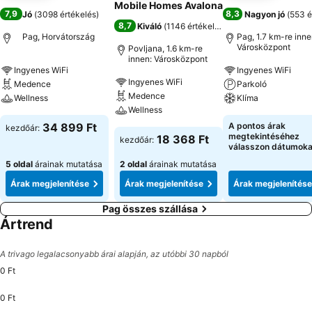
Mobile Homes Avalona
7,9
8,3
Jó
(
3098 értékelés
)
Nagyon jó
(
553 é
8,7
Kiváló
(
1146 értékelés
)
Pag, Horvátország
Pag, 1.7 km-re inne
Városközpont
Povljana, 1.6 km-re
innen: Városközpont
Ingyenes WiFi
Ingyenes WiFi
Ingyenes WiFi
Medence
Parkoló
Medence
Wellness
Klíma
Wellness
34 899 Ft
A pontos árak
kezdőár:
megtekintéséhez
18 368 Ft
kezdőár:
válasszon dátumoka
5 oldal
árainak mutatása
2 oldal
árainak mutatása
Árak megjelenítése
Árak megjelenítése
Árak megjelenítése
Pag összes szállása
Ártrend
A trivago legalacsonyabb árai alapján, az utóbbi 30 napból
0 Ft
0 Ft