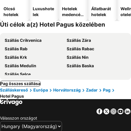
Olcsó
Luxushote
Hotelek
Állatbarát
Well
hotelek
lek
medencév
hotelek
otele
el
Úti célok a(z) Hotel Pagus közelében
Szállás Crikvenica
Szállás Zára
Szállás Rab
Szállás Rabac
Szállás Krk
Szállás Nin
Szállás Medulin
Szállás Baska
Szállás Selce
Pag összes szállása
Szálláskereső
Európa
Horvátország
Zadar
Pag
Hotel Pagus
Facebook
Twitter
Insta
Yo
Válasszon országot