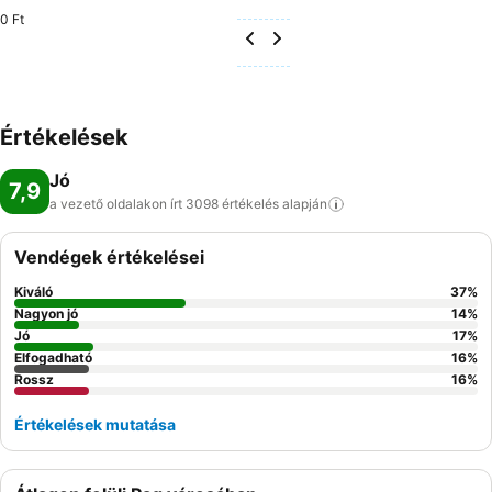
0 Ft
Értékelések
Jó
7,9
a vezető oldalakon írt 3098 értékelés
alapján
Vendégek értékelései
Kiváló
37
%
Nagyon jó
14
%
Jó
17
%
Elfogadható
16
%
Rossz
16
%
Értékelések mutatása