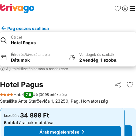
Kedvencek
Bejelen
Me
Pag összes szállása
Úti cél
Hotel Pagus
Érkezés/távozás napja
Vendégek és szobák
Dátumok
2 vendég, 1 szoba.
A jutalékfizetés hatása a rendezésre
Hotel Pagus
Megosztá
Ho
Hotel
7,9
Jó
(
3098 értékelés
)
4 Kategória
Šetalište Ante Starčevića 1, 23250, Pag, Horvátország
34 899 Ft
34 899 Ft
kezdőár:
kezdőár:
5 oldal
árainak mutatása
5 oldal
árainak mutatása
Árak megjelenítése
Árak megjelenítése