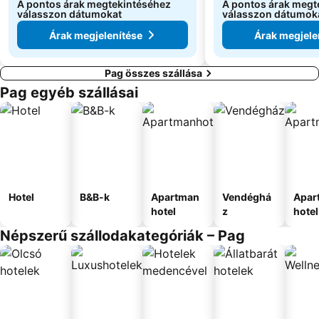
A pontos árak megtekintéséhez
A pontos árak megt
válasszon dátumokat
válasszon dátumok
Árak megjelenítése
Árak megjele
Pag összes szállása
Pag egyéb szállásai
Hotel
B&B-k
Apartman
Vendéghá
Apar
hotel
z
hotel
Népszerű szállodakategóriák – Pag