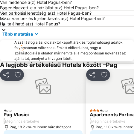
Zracna luka Zadar
Poljana
Van medence a(z) Hotel Pagus-ben?
Engedélyezett-e a háziállat a(z) Hotel Pagus-ben?
Stari Grad Pag
Ždrijac
Van parkolási lehetőség a(z) Hotel Pagus-ben?
Mikor van be- és kijelentkezés a(z) Hotel Pagus-ben?
Pudarica
Velebit
Hol található a(z) Hotel Pagus?
Sveti Šime
Veli žal
Több mutatása
Sahara
A szállásfoglalási oldalaktól kapott árak és foglalhatósági adatok
folyamatosan változnak. Emiatt előfordulhat, hogy a
szállásfoglalási oldalon már nem találja meg pontosan ugyanazt az
ajánlatot, amelyet a trivagón látott.
A legjobb értékelésű Hotels között –Pag
Megosztás
Hozzáadás a kedvencekhez
Megosztás
Hozzáadás a
Hotel
Hotel
3 Kategória
Pag Vlasici
Apartments Fortic
/
/
Még nincs értékelve
Még nincs értékelve
Pag, 18.2 km-re innen: Városközpont
Pag, 11.0 km-re innen