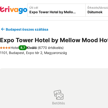
Úti cél
Érkezés/távoz
Dátumok
Budapest összes szállása
Expo Tower Hotel by Mellow Mood Ho
Hotel
Kiváló
(
6770 értékelés
)
8,7
4 Kategória
1101, Budapest, Expo tér 2, Magyarország
Betöltés