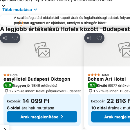
Több mutatása
A szállásfoglalási oldalaktól kapott árak és foglalhatósági adatok folya
pontosan ugyanazt az ajánlatot, amelyet a trivagón látott.
A legjobb értékelésű Hotels között –Budapest
Hozzáadás a kedvencekhez
Hozzáadás a k
Megosztás
Megosztás
Hotel
Hotel
2 Kategória
4 Kategória
easyHotel Budapest Oktogon
Bohem Art Hotel
8,0
9,1
Nagyon jó
(
6849 értékelés
)
Kiváló
(
9977 értékel
1.7 km-re innen: Keleti pályaudvar Budapest
1.5 km-re innen: Budav
14 099 Ft
22 816 
kezdőár:
kezdőár:
8 oldal
árainak mutatása
10 oldal
árainak mu
Árak megjelenítése
Árak megjele