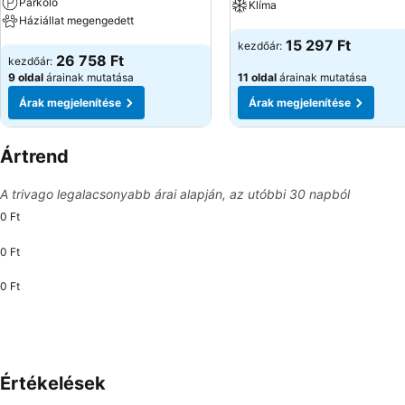
Parkoló
Klíma
Háziállat megengedett
Árak megjelenítése
15 297 Ft
kezdőár:
Árak megjelenítése
26 758 Ft
kezdőár:
9 oldal
árainak mutatása
11 oldal
árainak mutatása
Árak megjelenítése
Árak megjelenítése
Ártrend
A trivago legalacsonyabb árai alapján, az utóbbi 30 napból
0 Ft
0 Ft
0 Ft
Értékelések