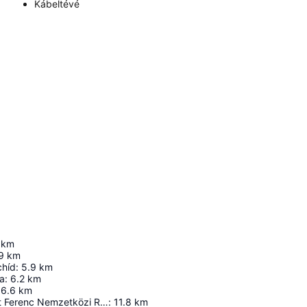
Kábeltévé
km
9
km
chíd
:
5.9
km
ta
:
6.2
km
6.6
km
Budapest Liszt Ferenc Nemzetközi Repülőtér
:
11.8
km