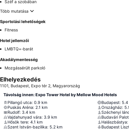
Széf a szobában
Több mutatása
Sportolási lehetőségek
Fitness
Hotel jellemzői
LMBTQ+-barát
Akadálymentesség
Mozgássérült parkoló
Elhelyezkedés
1101, Budapest, Expo tér 2, Magyarország
Távolság innen: Expo Tower Hotel by Mellow Mood Hotels
Pillangó utca
:
0.9
km
Budapest
:
5.4
Puskás Aréna
:
2.1
km
Országház
:
5.
Rudolf
:
3.4
km
Széchenyi lán
Vajdahunyad vára
:
3.9
km
Budavári Palo
Hősök tere
:
4.1
km
Halászbástya
:
Szent István-bazilika
:
5.2
km