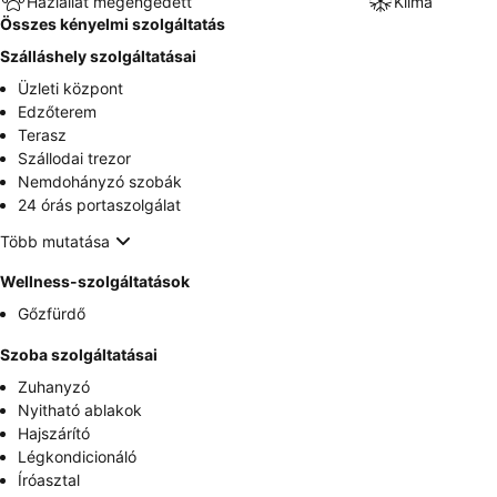
Háziállat megengedett
Klíma
Összes kényelmi szolgáltatás
Szálláshely szolgáltatásai
Üzleti központ
Edzőterem
Terasz
Szállodai trezor
Nemdohányzó szobák
24 órás portaszolgálat
Több mutatása
Wellness-szolgáltatások
Gőzfürdő
Szoba szolgáltatásai
Zuhanyzó
Nyitható ablakok
Hajszárító
Légkondicionáló
Íróasztal