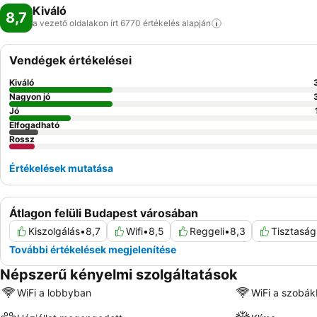
Kiváló
8,7
a vezető oldalakon írt 6770 értékelés
alapján
Vendégek értékelései
Kiváló
Nagyon jó
Jó
Elfogadható
Rossz
Értékelések mutatása
Átlagon felüli Budapest városában
Kiszolgálás
•
8,7
Wifi
•
8,5
Reggeli
•
8,3
Tisztaság
További értékelések megjelenítése
Népszerű kényelmi szolgáltatások
WiFi a lobbyban
WiFi a szobá