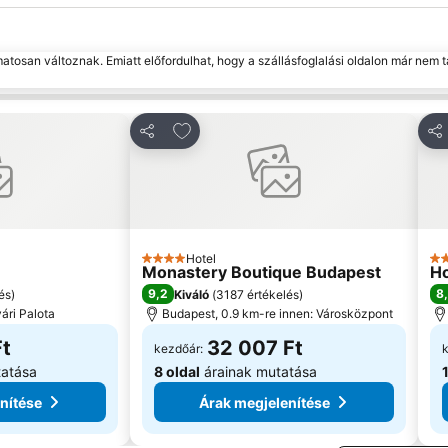
matosan változnak. Emiatt előfordulhat, hogy a szállásfoglalási oldalon már nem t
edvencekhez
Hozzáadás a kedvencekhez
Megosztás
Me
Hotel
4 Kategória
4 
Monastery Boutique Budapest
Ho
9,2
8
és
)
Kiváló
(
3187 értékelés
)
ári Palota
Budapest, 0.9 km-re innen: Városközpont
Ft
32 007 Ft
kezdőár:
tatása
8 oldal
árainak mutatása
nítése
Árak megjelenítése