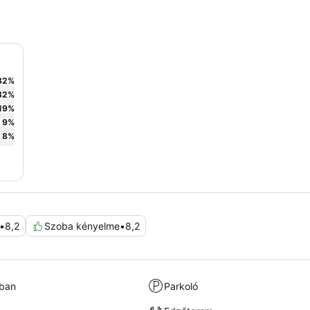
32
%
32
%
19
%
9
%
8
%
•
8,2
Szoba kényelme
•
8,2
kban
Parkoló