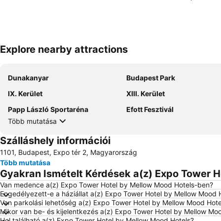
Explore nearby attractions
Dunakanyar
Budapest Park
IX. Kerület
XIII. Kerület
Papp László Sportaréna
Efott Fesztivál
Több mutatása
Szálláshely információi
1101, Budapest, Expo tér 2, Magyarország
Több mutatása
Gyakran Ismételt Kérdések a(z) Expo Tower H
Van medence a(z) Expo Tower Hotel by Mellow Mood Hotels-ben?
Engedélyezett-e a háziállat a(z) Expo Tower Hotel by Mellow Mood 
Van parkolási lehetőség a(z) Expo Tower Hotel by Mellow Mood Hot
Mikor van be- és kijelentkezés a(z) Expo Tower Hotel by Mellow Mo
Hol található a(z) Expo Tower Hotel by Mellow Mood Hotels?