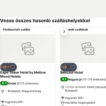
Vesse összes hasonló szálláshelyekkel
Kiválasztott szállás
Hasonló szállások
következő
Hozzáadás a kedvencekhez
Hozzáadás a kedve
Hotel
Hotel
4 Kategória
3 Kategória
Megosztás
Megosztás
Expo Tower Hotel by Mellow
Benczur Hotel
Mood Hotels
8,1
Nagyon jó
(
10 174 értékelés
)
8,7
Kiváló
(
6770 értékelés
)
1.3 km-re innen: Keleti pályau
Budapest
Budapest, Magyarország
Ingyenes WiFi
Ingyenes WiFi
Háziállat megengedett