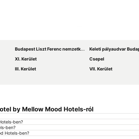
Nagy méretű térkép
Budapest Liszt Ferenc nemzetközi repülőtér
Keleti pályaudvar Buda
XI. Kerület
Csepel
III. Kerület
VII. Kerület
otel by Mellow Mood Hotels-ról
Hotels-ben?
els-ben?
od Hotels-ben?