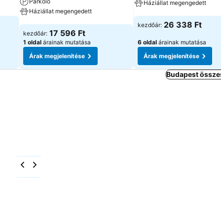
Parkoló
Háziállat megengedett
Háziállat megengedett
Árak megjelenítése
26 338 Ft
kezdőár:
Árak megjelenítése
17 596 Ft
kezdőár:
1 oldal
árainak mutatása
6 oldal
árainak mutatása
Árak megjelenítése
Árak megjelenítése
Budapest összes