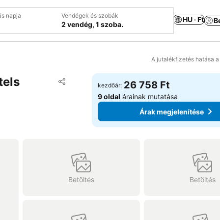
ás napja
Vendégek és szobák
HU · Ft
B
2 vendég, 1 szoba.
A jutalékfizetés hatása 
tels
Hozzáadás a kedvencekhez
26 758 Ft
kezdőár:
Megosztás
9 oldal
árainak mutatása
Árak megjelenítése
Betöltés
Betöltés