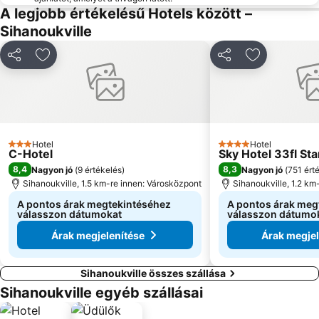
A legjobb értékelésű Hotels között –
Sihanoukville
Megosztás
Hozzáadás a kedvencekhez
Megosztás
Hozzáadás 
Hotel
Hotel
3 Kategória
4 Kategória
C-Hotel
Sky Hotel 33fl Sta
8,4
8,3
Nagyon jó
(
9 értékelés
)
Nagyon jó
(
751 ért
Sihanoukville, 1.5 km-re innen: Városközpont
Sihanoukville, 1.2 km
A pontos árak megtekintéséhez
A pontos árak meg
válasszon dátumokat
válasszon dátumo
Árak megjelenítése
Árak megjel
Sihanoukville összes szállása
Sihanoukville egyéb szállásai