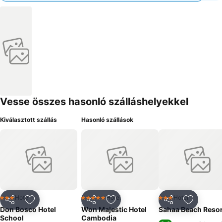
Vesse összes hasonló szálláshelyekkel
Kiválasztott szállás
Hasonló szállások
Hotel
Hotel
Hotel
3 Kategória
5 Kategória
3 Kategória
Megosztás
Hozzáadás a kedvencekhez
Megosztás
Hozzáadás a kedvencekhez
Megosztás
Hozzáad
Don Bosco Hotel
Won Majestic Hotel
Sahaa Beach Resor
School
Cambodia