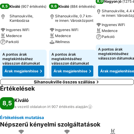
8,0
Nagyon jó
(
1275 
8,5
9,6
Kiváló
(
907 értékelés
)
Kiváló
(
884 értékelés
)
Sihanoukville, 4.4
re innen: Városköz
Sihanoukville,
Sihanoukville, 0.7 km-
Kambodzsa
re innen: Városközpont
Ingyenes WiFi
Ingyenes WiFi
Ingyenes WiFi
Medence
Medence
Medence
Parkoló
Parkoló
Wellness
Árak megjeleníté
A pontos árak
Árak megjelenítése
Árak megjelenítése
megtekintéséhez
A pontos árak
A pontos árak
válasszon dátumoka
megtekintéséhez
megtekintéséhez
válasszon dátumokat
válasszon dátumokat
Árak megjelenítése
Árak megjelenítése
Árak megjelenítése
Sihanoukville összes szállása
Értékelések
Kiváló
8,5
a vezető oldalakon írt 907 értékelés
alapján
Értékelések mutatása
Népszerű kényelmi szolgáltatások