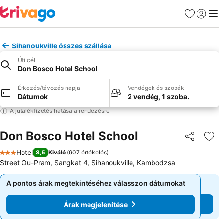
Kedvencek
Bejelen
Me
Sihanoukville összes szállása
Úti cél
Don Bosco Hotel School
Érkezés/távozás napja
Vendégek és szobák
Dátumok
2 vendég, 1 szoba.
A jutalékfizetés hatása a rendezésre
Don Bosco Hotel School
Megosztá
Ho
Hotel
8,5
Kiváló
(
907 értékelés
)
3 Kategória
Street Ou-Pram, Sangkat 4, Sihanoukville, Kambodzsa
A pontos árak megtekintéséhez válasszon dátumokat
A pontos árak megtekintéséhez válasszon dátumokat
Árak megjelenítése
Árak megjelenítése