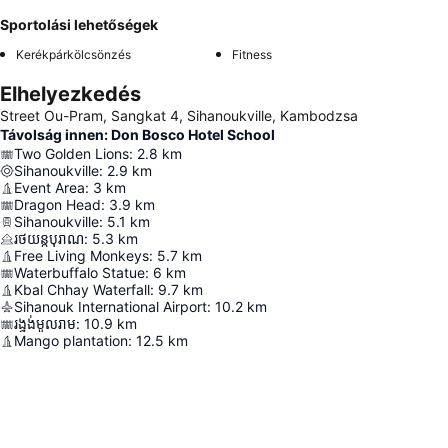
Sportolási lehetőségek
Kerékpárkölcsönzés
Fitness
Elhelyezkedés
Street Ou-Pram, Sangkat 4, Sihanoukville, Kambodzsa
Távolság innen: Don Bosco Hotel School
Two Golden Lions
:
2.8
km
Sihanoukville
:
2.9
km
Event Area
:
3
km
Dragon Head
:
3.9
km
Sihanoukville
:
5.1
km
រថយន្តបុរាណ
:
5.3
km
Free Living Monkeys
:
5.7
km
Waterbuffalo Statue
:
6
km
Kbal Chhay Waterfall
:
9.7
km
Sihanouk International Airport
:
10.2
km
រង្វង់មូលរាម
:
10.9
km
Mango plantation
:
12.5
km