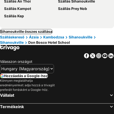
Szállás An Thoi
Szállás Sihanoukville
Szállás Kampot
Szállás Prey Nob
Szállás Kep
Sihanoukville összes szállása
Szálláskereső
Ázsia
Kambodzsa
Sihanoukville
Sihanoukville
Don Bosco Hotel School
Facebook
Twitter
Insta
Yo
Válasszon országot
Hozzáadás a Google-hoz
Könnyen megtalálhatja
eredményeinket: adja hozzá a trivagót
preferált forrásként a Google-höz.
Vállalat
Termékeink