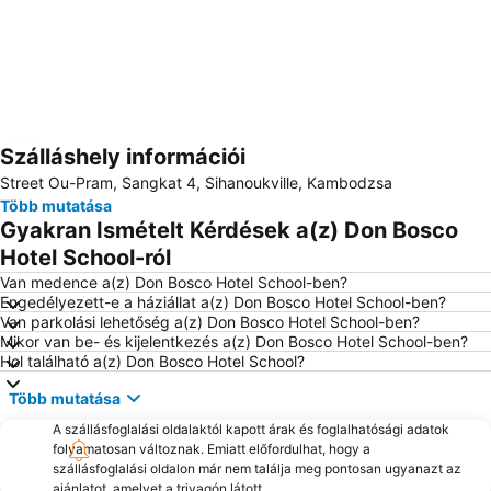
Szálláshely információi
Nagy méretű térkép
Street Ou-Pram, Sangkat 4, Sihanoukville, Kambodzsa
Több mutatása
Gyakran Ismételt Kérdések a(z) Don Bosco
Hotel School-ról
Van medence a(z) Don Bosco Hotel School-ben?
Engedélyezett-e a háziállat a(z) Don Bosco Hotel School-ben?
Van parkolási lehetőség a(z) Don Bosco Hotel School-ben?
Mikor van be- és kijelentkezés a(z) Don Bosco Hotel School-ben?
Hol található a(z) Don Bosco Hotel School?
Több mutatása
A szállásfoglalási oldalaktól kapott árak és foglalhatósági adatok
folyamatosan változnak. Emiatt előfordulhat, hogy a
szállásfoglalási oldalon már nem találja meg pontosan ugyanazt az
ajánlatot, amelyet a trivagón látott.