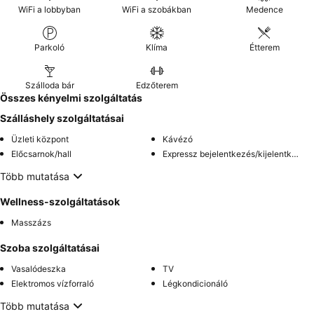
WiFi a lobbyban
WiFi a szobákban
Medence
Parkoló
Klíma
Étterem
Szálloda bár
Edzőterem
Összes kényelmi szolgáltatás
Szálláshely szolgáltatásai
Üzleti központ
Kávézó
Előcsarnok/hall
Expressz bejelentkezés/kijelentkezés
Több mutatása
Wellness-szolgáltatások
Masszázs
Szoba szolgáltatásai
Vasalódeszka
TV
Elektromos vízforraló
Légkondicionáló
Több mutatása