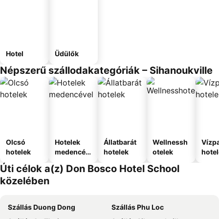
Hotel
Üdülők
Népszerű szállodakategóriák – Sihanoukville
Olcsó
Hotelek
Állatbarát
Wellnessh
Vízpa
hotelek
medencév
hotelek
otelek
hote
el
Úti célok a(z) Don Bosco Hotel School
közelében
Szállás Duong Dong
Szállás Phu Loc