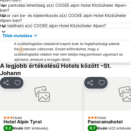
Van parkolási lehetőség a(z) COOEE alpin Hotel Kitzbüheler Alpen-
ben?
Mikor van be- és kijelentkezés a(z) COOEE alpin Hotel Kitzbüheler
Alpen-ben?
Hol található a(z) COOEE alpin Hotel Kitzbüheler Alpen?
Több mutatása
A szállásfoglalási oldalaktól kapott árak és foglalhatósági adatok
folyamatosan változnak. Emiatt előfordulhat, hogy a
szállásfoglalási oldalon már nem találja meg pontosan ugyanazt az
ajánlatot, amelyet a trivagón látott.
A legjobb értékelésű Hotels között –St.
Johann
Megosztás
Hozzáadás a kedvencekhez
Megosztás
Hozzáadás a
Hotel
Hotel
3 Kategória
3 Kategória
Hotel Alpin Tyrol
Panoramahotel
9,2
8,7
Kiváló
(
681 értékelés
)
Kiváló
(
422 értékelé