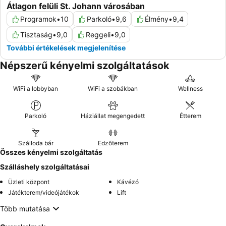
Átlagon felüli St. Johann városában
Programok
•
10
Parkoló
•
9,6
Élmény
•
9,4
Tisztaság
•
9,0
Reggeli
•
9,0
További értékelések megjelenítése
Népszerű kényelmi szolgáltatások
WiFi a lobbyban
WiFi a szobákban
Wellness
Parkoló
Háziállat megengedett
Étterem
Szálloda bár
Edzőterem
Összes kényelmi szolgáltatás
Szálláshely szolgáltatásai
Üzleti központ
Kávézó
Játékterem/videójátékok
Lift
Több mutatása