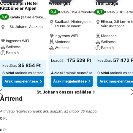
Megosztás
Hozzáadás a kedvencekhez
Megosztás
Hozzáadás a kedvencekhez
Megosztás
Hozzáad
COOEE alpin Hotel
Wiesergut
Tirol Lodge
Kitzbüheler Alpen
9,4
8,7
Kiváló
(
354 értékelés
)
Kiváló
(
7363 érté
8,6
Kiváló
(
3444 értékelés
)
Saalbach Hinterglemm,
Ellmau, 0.9 km-re i
1.9 km-re innen:
Városközpont
St. Johann, Ausztria
Városközpont
Ingyenes WiFi
Medence
Ingyenes WiFi
Medence
Wellness
Wellness
Wellness
Parkoló
Parkoló
175 529 Ft
57 472 F
kezdőár:
kezdőár:
35 854 Ft
kezdőár:
6 oldal
árainak mutatása
4 oldal
árainak mutatása
9 oldal
árainak muta
Árak megjelenítése
Árak megjelenítése
Árak megjelenítése
St. Johann összes szállása
Ártrend
A trivago legalacsonyabb árai alapján, az utóbbi 30 napból
0 Ft
0 Ft