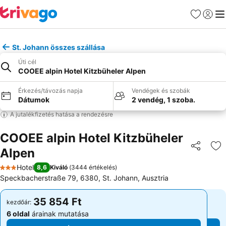
Kedvencek
Bejelen
Me
St. Johann összes szállása
Úti cél
COOEE alpin Hotel Kitzbüheler Alpen
Érkezés/távozás napja
Vendégek és szobák
Dátumok
2 vendég, 1 szoba.
A jutalékfizetés hatása a rendezésre
COOEE alpin Hotel Kitzbüheler
Alpen
Megosztá
Ho
Hotel
8,6
Kiváló
(
3444 értékelés
)
3 Kategória
Speckbacherstraße 79, 6380, St. Johann, Ausztria
35 854 Ft
35 854 Ft
kezdőár:
kezdőár:
6 oldal
árainak mutatása
6 oldal
árainak mutatása