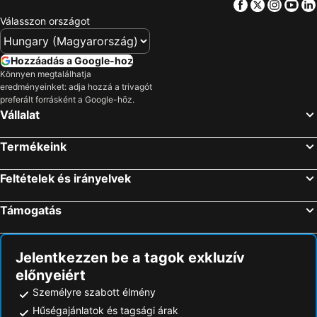
Facebook
Twitter
Insta
Yo
Válasszon országot
Hozzáadás a Google-hoz
Könnyen megtalálhatja
eredményeinket: adja hozzá a trivagót
preferált forrásként a Google-höz.
Vállalat
Termékeink
Feltételek és irányelvek
Támogatás
Jelentkezzen be a tagok exkluzív
előnyeiért
Személyre szabott élmény
Hűségajánlatok és tagsági árak