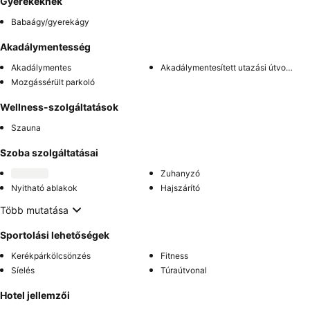
Gyerekeknek
Babaágy/gyerekágy
Akadálymentesség
Akadálymentes
Akadálymentesített utazási útvonal
Mozgássérült parkoló
Wellness-szolgáltatások
Szauna
Szoba szolgáltatásai
Zuhanyzó
Nyitható ablakok
Hajszárító
Több mutatása
Sportolási lehetőségek
Kerékpárkölcsönzés
Fitness
Síelés
Túraútvonal
Hotel jellemzői