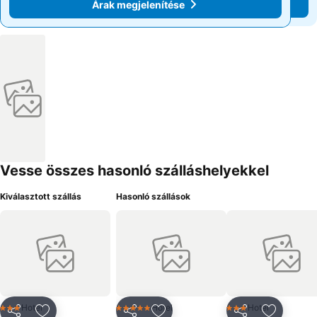
Árak megjelenítése
Árak megjelenítése
Vesse összes hasonló szálláshelyekkel
Kiválasztott szállás
Hasonló szállások
Hotel
Hotel
Hotel
3 Kategória
5 Kategória
3 Kategória