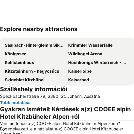
Explore nearby attractions
Nagy méretű térkép
Saalbach-Hinterglemm Síközpont
Krimmler Wasserfälle
Königssee
Wildkogel Arena
Kehlsteinhaus
Hochkönigs Winterreich - Mühlbach Dienten Maria Alm
Kitzsteinhorn - hegycsúcs
Kaiserloipe
Skigebiet Kitzbühel
Kaiserbad
Szálláshely információi
Almenwelt Lofer
Steinplatte Waidring
Speckbacherstraße 79, 6380, St. Johann, Ausztria
Sigmund-Thun-Klamm
Weißsee Gletscherwelt
Több mutatása
Obersalzbergbahn
Festung Kufstein
Gyakran Ismételt Kérdések a(z) COOEE alpin
Bahnhof Zell am See
Bikepark
Hotel Kitzbüheler Alpen-ról
Freizeitzentrum
Sport- und Freizeitzentrum Optimum
Van medence a(z) COOEE alpin Hotel Kitzbüheler Alpen-ben?
Engedélyezett-e a háziállat a(z) COOEE alpin Hotel Kitzbüheler
New Palace and Park Herrenchiemsee
Rosenheimer Herbstfest
Alpen-ben?