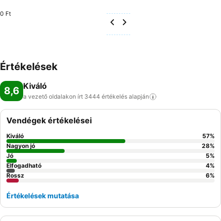
0 Ft
Értékelések
Kiváló
8,6
a vezető oldalakon írt 3444 értékelés
alapján
Vendégek értékelései
Kiváló
57
%
Nagyon jó
28
%
Jó
5
%
Elfogadható
4
%
Rossz
6
%
Értékelések mutatása