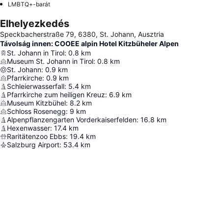
LMBTQ+-barát
Elhelyezkedés
Speckbacherstraße 79, 6380, St. Johann, Ausztria
Távolság innen: COOEE alpin Hotel Kitzbüheler Alpen
St. Johann in Tirol
:
0.8
km
Museum St. Johann in Tirol
:
0.8
km
St. Johann
:
0.9
km
Pfarrkirche
:
0.9
km
Schleierwasserfall
:
5.4
km
Pfarrkirche zum heiligen Kreuz
:
6.9
km
Museum Kitzbühel
:
8.2
km
Schloss Rosenegg
:
9
km
Alpenpflanzengarten Vorderkaiserfelden
:
16.8
km
Hexenwasser
:
17.4
km
Raritätenzoo Ebbs
:
19.4
km
Salzburg Airport
:
53.4
km