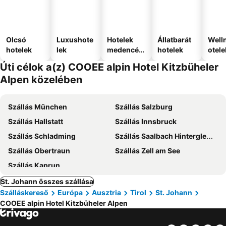
Olcsó
Luxushote
Hotelek
Állatbarát
Well
hotelek
lek
medencév
hotelek
otele
el
Úti célok a(z) COOEE alpin Hotel Kitzbüheler
Alpen közelében
Szállás München
Szállás Salzburg
Szállás Hallstatt
Szállás Innsbruck
Szállás Schladming
Szállás Saalbach Hinterglemm
Szállás Obertraun
Szállás Zell am See
Szállás Kaprun
St. Johann összes szállása
Szálláskereső
Európa
Ausztria
Tirol
St. Johann
COOEE alpin Hotel Kitzbüheler Alpen