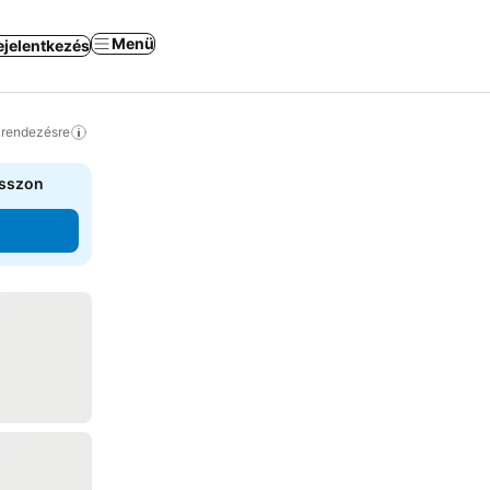
Menü
ejelentkezés
a rendezésre
asszon