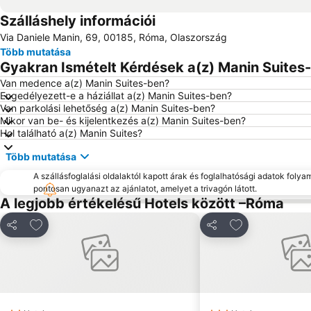
Szálláshely információi
Via Daniele Manin, 69, 00185, Róma, Olaszország
Több mutatása
Gyakran Ismételt Kérdések a(z) Manin Suites-
Van medence a(z) Manin Suites-ben?
Engedélyezett-e a háziállat a(z) Manin Suites-ben?
Van parkolási lehetőség a(z) Manin Suites-ben?
Mikor van be- és kijelentkezés a(z) Manin Suites-ben?
Hol található a(z) Manin Suites?
Több mutatása
A szállásfoglalási oldalaktól kapott árak és foglalhatósági adatok folya
pontosan ugyanazt az ajánlatot, amelyet a trivagón látott.
A legjobb értékelésű Hotels között –Róma
Hozzáadás a kedvencekhez
Hozzáadás a k
Megosztás
Megosztás