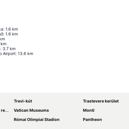
ka
:
1.6
km
ső
:
1.6
km
km
km
a
:
3.7
km
 Airport
:
13.6
km
Nagy méretű térkép
Trevi-kút
Trastevere kerület
tér
Vatican Museums
Monti
Római Olimpiai Stadion
Pantheon