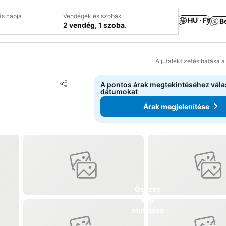
ás napja
Vendégek és szobák
HU · Ft
B
2 vendég, 1 szoba.
A jutalékfizetés hatása 
Hozzáadás a kedvencekhez
A pontos árak megtekintéséhez vál
Megosztás
dátumokat
Árak megjelenítése