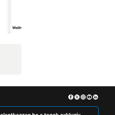
Wellnesshotelek
Vízparti hotelek
Facebook
Twitter
Instagram
Youtube
Linkedin
Jelentkezzen be a tagok exkluzív