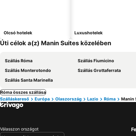
Olcsó hotelek
Luxushotelek
Úti célok a(z) Manin Suites közelében
Szállás Róma
Szállás Fiumicino
Szállás Monterotondo
Szállás Grottaferrata
Szállás Santa Marinella
Róma összes szállása
Szálláskereső
Európa
Olaszország
Lazio
Róma
Manin 
Válasszon országot
Fe