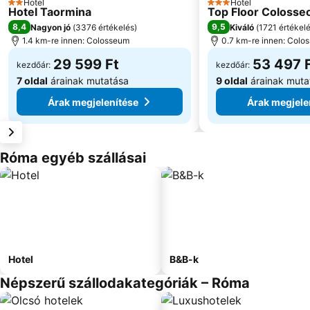
Hotel
Hotel
2 Kategória
3 Kategória
Hotel Taormina
Top Floor Colosse
8,4
9,5
Nagyon jó
(
3376 értékelés
)
Kiváló
(
1721 értékel
1.4 km-re innen: Colosseum
0.7 km-re innen: Colo
29 599 Ft
53 497 
kezdőár:
kezdőár:
7 oldal
árainak mutatása
9 oldal
árainak muta
Árak megjelenítése
Árak megjele
Róma egyéb szállásai
Hotel
B&B-k
Népszerű szállodakategóriák – Róma