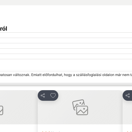
ról
matosan változnak. Emiatt előfordulhat, hogy a szállásfoglalási oldalon már nem t
edvencekhez
Hozzáadás a kedvencekhez
Megosztás
Me