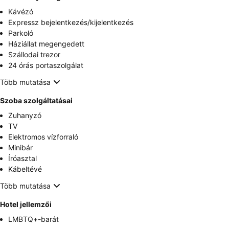
Kávézó
Expressz bejelentkezés/kijelentkezés
Parkoló
Háziállat megengedett
Szállodai trezor
24 órás portaszolgálat
Több mutatása
Szoba szolgáltatásai
Zuhanyzó
TV
Elektromos vízforraló
Minibár
Íróasztal
Kábeltévé
Több mutatása
Hotel jellemzői
LMBTQ+-barát