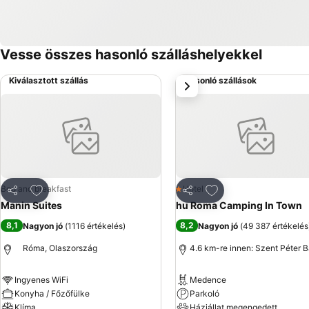
Vesse összes hasonló szálláshelyekkel
Kiválasztott szállás
Hasonló szállások
következő
Hozzáadás a kedvencekhez
Hozzáadás a kedve
Bed and breakfast
Hotel
1 Kategória
Megosztás
Megosztás
Manin Suites
hu Roma Camping In Town
8,1
8,2
Nagyon jó
(
1116 értékelés
)
Nagyon jó
(
49 387 értékelés
Róma, Olaszország
4.6 km-re innen: Szent Péter B
Ingyenes WiFi
Medence
Konyha / Főzőfülke
Parkoló
Klíma
Háziállat megengedett