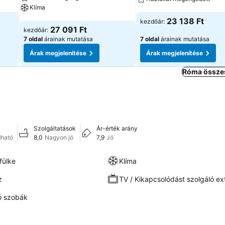
Klíma
Árak megjelenítése
23 138 Ft
kezdőár:
Árak megjelenítése
27 091 Ft
kezdőár:
7 oldal
árainak mutatása
7 oldal
árainak mutatása
Árak megjelenítése
Árak megjelenítése
Róma összes
Szolgáltatások
Ár-érték arány
dható
8,0
Nagyon jó
7,9
Jó
fülke
Klíma
z
TV / Kikapcsolódást szolgáló ex
 szobák