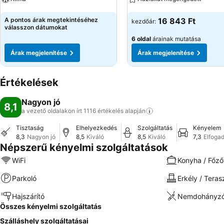
Árak megjelenítése
Árak megjelenítése
A pontos árak megtekintéséhez
16 843 Ft
kezdőár:
válasszon dátumokat
6 oldal
árainak mutatása
Árak megjelenítése
Árak megjelenítése
Értékelések
Nagyon jó
8,1
a vezető oldalakon írt 1116 értékelés
alapján
Tisztaság
Elhelyezkedés
Szolgáltatás
Kényelem
8,3
Nagyon jó
8,5
Kiváló
8,5
Kiváló
7,3
Elfoga
Népszerű kényelmi szolgáltatások
WiFi
Konyha / Főző
Parkoló
Erkély / Teras
Hajszárító
Nemdohányzó
Összes kényelmi szolgáltatás
Szálláshely szolgáltatásai