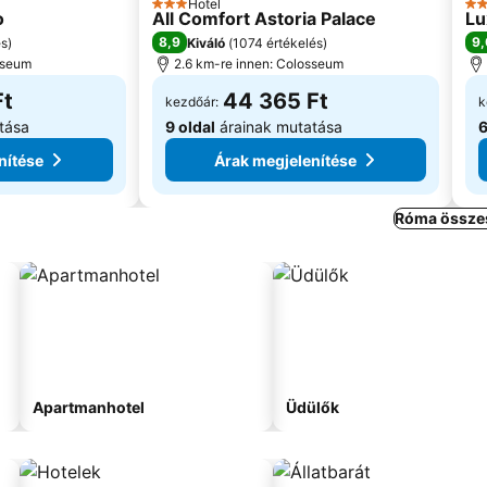
Hotel
3 Kategória
4 K
o
All Comfort Astoria Palace
Lu
8,9
9,
és
)
Kiváló
(
1074 értékelés
)
sseum
2.6 km-re innen: Colosseum
Ft
44 365 Ft
kezdőár:
k
tása
9 oldal
árainak mutatása
6
nítése
Árak megjelenítése
Róma összes
Apartmanhotel
Üdülők