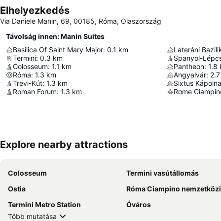
Elhelyezkedés
Via Daniele Manin, 69, 00185, Róma, Olaszország
Távolság innen: Manin Suites
Basilica Of Saint Mary Major
:
0.1
km
Lateráni Bazili
Termini
:
0.3
km
Spanyol-Lépc
Colosseum
:
1.1
km
Pantheon
:
1.8
Róma
:
1.3
km
Angyalvár
:
2.7
Trevi-Kút
:
1.3
km
Sixtus Kápoln
Roman Forum
:
1.3
km
Rome Ciampino
Explore nearby attractions
Colosseum
Termini vasútállomás
Ostia
Róma Ciampino nemzetközi repülő
Termini Metro Station
Óváros
Több mutatása