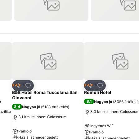
ncekhez
Hozzáadás a kedvencekhez
Hozzáadás a ked
Hotel
Hotel
3 Kategória
3 Kategória
Megosztás
Megosztás
B&B Hotel Roma Tuscolana San
Romoli Hotel
Giovanni
8,1
)
Nagyon jó
(
3356 értékelé
8,4
Nagyon jó
(
5183 értékelés
)
azilika
3.0 km-re innen: Colosseu
3.1 km-re innen: Colosseum
Ingyenes WiFi
Parkoló
Parkoló
Háziállat megengedett
Háziállat megengedett