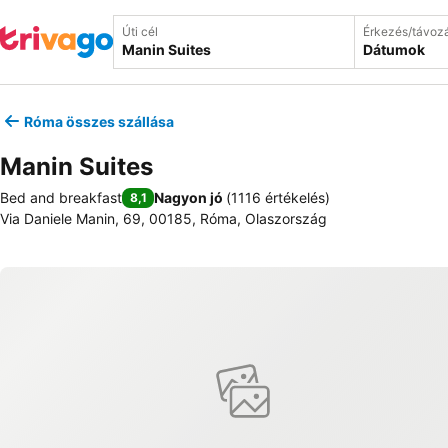
Úti cél
Érkezés/távoz
Dátumok
Róma összes szállása
Manin Suites
Bed and breakfast
Nagyon jó
(
1116 értékelés
)
8,1
Via Daniele Manin, 69, 00185, Róma, Olaszország