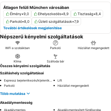
Átlagon felüli München városában
Élmény
•
9,0
Elhelyezkedés
•
8,9
Tisztaság
•
8,4
Parkoló
•
8,0
Üzleti szolgáltatások
•
7,9
További értékelések megjelenítése
Népszerű kényelmi szolgáltatások
WiFi a szobákban
Parkoló
Háziállat megengedett
Klíma
Szálloda bár
Összes kényelmi szolgáltatás
Szálláshely szolgáltatásai
Expressz bejelentkezés/kijelentkezés
Lift
Parkoló
Háziállat megengedett
Több mutatása
Akadálymentesség
Akadálymentes
Akadálymentesített fürdőszoba