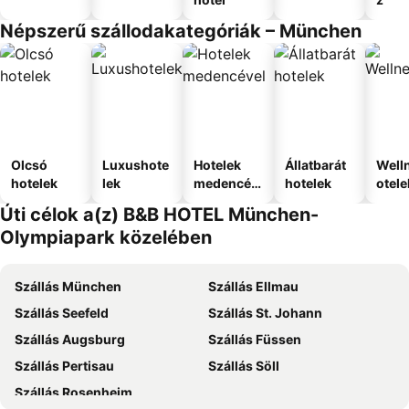
Népszerű szállodakategóriák – München
Olcsó
Luxushote
Hotelek
Állatbarát
Well
hotelek
lek
medencév
hotelek
otele
el
Úti célok a(z) B&B HOTEL München-
Olympiapark közelében
Szállás München
Szállás Ellmau
Szállás Seefeld
Szállás St. Johann
Szállás Augsburg
Szállás Füssen
Szállás Pertisau
Szállás Söll
Szállás Rosenheim