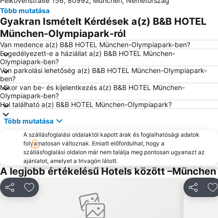
Pelkovenstraße 156, 80992, München, Németország
Starnberger See
Olympiahalle München
Több mutatása
Bahnhof Dachau
Marien tér
Gyakran Ismételt Kérdések a(z) B&B HOTEL
Fröttmaning Metro Station
Ammersee
München-Olympiapark-ról
Bavaria
München-Pasing vasútállomás
Van medence a(z) B&B HOTEL München-Olympiapark-ben?
Engedélyezett-e a háziállat a(z) B&B HOTEL München-
Berg am Laim
Theresienwiese Metro Station
Olympiapark-ben?
Van parkolási lehetőség a(z) B&B HOTEL München-Olympiapark-
Laim
Régi városháza
ben?
Hadern
Klinikum Großhadern Metro Station
Mikor van be- és kijelentkezés a(z) B&B HOTEL München-
Olympiapark-ben?
Kloster Scheyern
Moosach
Hol található a(z) B&B HOTEL München-Olympiapark?
Feldmoching-Hasenbergl
Sankt Ursula München-Schwabing
Több mutatása
Literaturhaus Müchen
Sendlingi kapu
A szállásfoglalási oldalaktól kapott árak és foglalhatósági adatok
Altstadt-Lehel
Haderner Stern Metro Station
folyamatosan változnak. Emiatt előfordulhat, hogy a
szállásfoglalási oldalon már nem találja meg pontosan ugyanazt az
Untersbergstraße Metro Station
Hellabrunn Állatkert
ajánlatot, amelyet a trivagón látott.
A legjobb értékelésű Hotels között –München
Moosfeld Metro Station
Neuperlach Süd Metro Station
Lake Ammersee
Megosztás
Hozzáadás a kedvencekhez
Megoszt
H