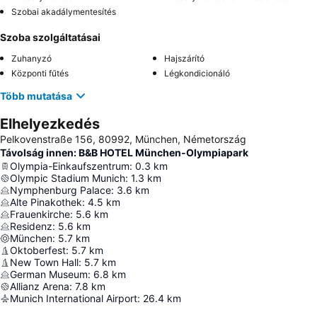
Szobai akadálymentesítés
Szoba szolgáltatásai
Zuhanyzó
Hajszárító
Központi fűtés
Légkondicionáló
Több mutatása
Elhelyezkedés
Pelkovenstraße 156, 80992, München, Németország
Távolság innen: B&B HOTEL München-Olympiapark
Olympia-Einkaufszentrum
:
0.3
km
Olympic Stadium Munich
:
1.3
km
Nymphenburg Palace
:
3.6
km
Alte Pinakothek
:
4.5
km
Frauenkirche
:
5.6
km
Residenz
:
5.6
km
München
:
5.7
km
Oktoberfest
:
5.7
km
New Town Hall
:
5.7
km
German Museum
:
6.8
km
Allianz Arena
:
7.8
km
Munich International Airport
:
26.4
km