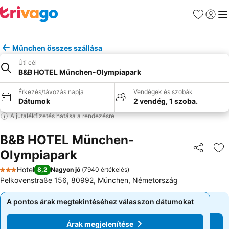
Kedvencek
Bejelen
Me
München összes szállása
Úti cél
B&B HOTEL München-Olympiapark
Érkezés/távozás napja
Vendégek és szobák
Dátumok
2 vendég, 1 szoba.
A jutalékfizetés hatása a rendezésre
B&B HOTEL München-
Olympiapark
Megosztá
Ho
Hotel
8,2
Nagyon jó
(
7940 értékelés
)
3 Kategória
Pelkovenstraße 156, 80992, München, Németország
A pontos árak megtekintéséhez válasszon dátumokat
A pontos árak megtekintéséhez válasszon dátumokat
Árak megjelenítése
Árak megjelenítése