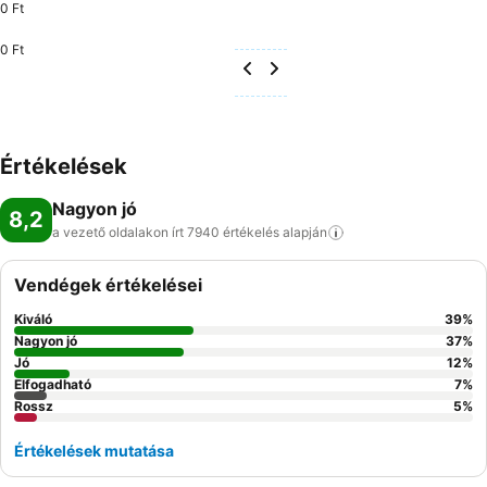
0 Ft
0 Ft
Értékelések
Nagyon jó
8,2
a vezető oldalakon írt 7940 értékelés
alapján
Vendégek értékelései
Kiváló
39
%
Nagyon jó
37
%
Jó
12
%
Elfogadható
7
%
Rossz
5
%
Értékelések mutatása