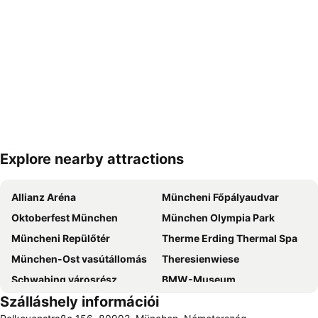
Explore nearby attractions
Nagy méretű térkép
Allianz Aréna
Müncheni Főpályaudvar
Oktoberfest München
München Olympia Park
Müncheni Repülőtér
Therme Erding Thermal Spa
München-Ost vasútállomás
Theresienwiese
Schwabing városrész
BMW-Museum
Szálláshely információi
Trudering-Riem
Sendling-Westpark