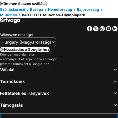
München összes szállása
Szálláskereső
Európa
Németország
Bajorország
München
B&B HOTEL München-Olympiapark
Facebook
Twitter
Insta
Yo
Válasszon országot
Hozzáadás a Google-hoz
Könnyen megtalálhatja
eredményeinket: adja hozzá a trivagót
preferált forrásként a Google-höz.
Vállalat
Termékeink
Feltételek és irányelvek
Támogatás