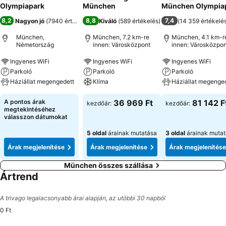
Olympiapark
München
München Olympia
8,2
8,8
7,4
Nagyon jó
(
7940 értékelés
)
Kiváló
(
589 értékelés
)
(
14 359 értékelé
München,
München, 7.2 km-re
München, 4.1 km-r
Németország
innen: Városközpont
innen: Városközpon
Ingyenes WiFi
Ingyenes WiFi
Ingyenes WiFi
Parkoló
Parkoló
Parkoló
Háziállat megengedett
Klíma
Háziállat megenge
A pontos árak
36 969 Ft
81 142 F
kezdőár:
kezdőár:
megtekintéséhez
válasszon dátumokat
5 oldal
árainak mutatása
3 oldal
árainak muta
Árak megjelenítése
Árak megjelenítése
Árak megjelenítése
München összes szállása
Ártrend
A trivago legalacsonyabb árai alapján, az utóbbi 30 napból
0 Ft