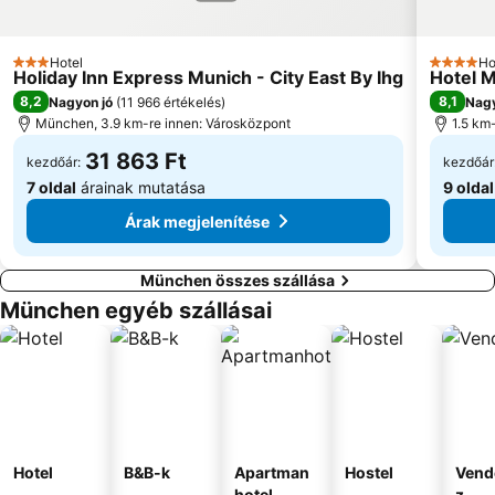
Hotel
Ho
3 Kategória
4 Kategó
Holiday Inn Express Munich - City East By Ihg
Hotel M
8,2
8,1
Nagyon jó
(
11 966 értékelés
)
Nagy
München, 3.9 km-re innen: Városközpont
1.5 km-
31 863 Ft
kezdőár:
kezdőár
7 oldal
árainak mutatása
9 oldal
Árak megjelenítése
München összes szállása
München egyéb szállásai
Hotel
B&B-k
Apartman
Hostel
Vend
hotel
z