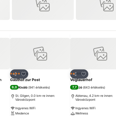
ncekhez
Hozzáadás a kedvencekhez
Hozzáadás a ked
Hotel
Hotel
4 Kategória
2 Kategória
Megosztás
Megosztás
n
Gasthof zur Post
Voglauerhof
9,0
7,7
Kiváló
(
941 értékelés
)
Jó
(
643 értékelés
)
St. Gilgen, 0.0 km-re innen:
Abtenau, 4.2 km-re innen:
Városközpont
Városközpont
Ingyenes WiFi
Ingyenes WiFi
Medence
Wellness