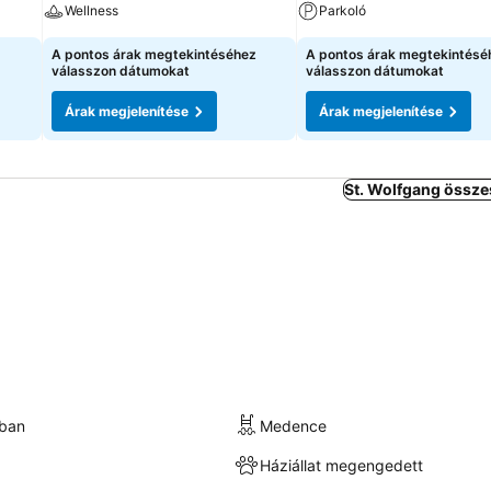
Wellness
Parkoló
A pontos árak megtekintéséhez
A pontos árak megtekintésé
válasszon dátumokat
válasszon dátumokat
Árak megjelenítése
Árak megjelenítése
St. Wolfgang össze
kban
Medence
Háziállat megengedett