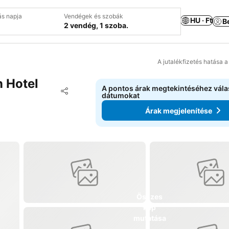
ás napja
Vendégek és szobák
HU · Ft
B
2 vendég, 1 szoba.
A jutalékfizetés hatása 
 Hotel
A pontos árak megtekintéséhez vál
Hozzáadás a kedvencekhez
dátumokat
Megosztás
Árak megjelenítése