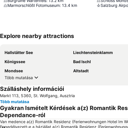
Burgruine Wartenfels
:
13.2
km
Schloss Mond
Marmorschlößl Fotomuseum
:
13.4
km
Salzburg Airpo
Explore nearby attractions
Hallstätter See
Liechtensteinklamm
Königssee
Bad Ischl
Mondsee
Altstadt
Több mutatása
Szálláshely információi
Markt 113, 5360, St. Wolfgang, Ausztria
Több mutatása
Gyakran Ismételt Kérdések a(z) Romantik Res
Dependance-ról
Van medence a(z) Romantik Residenz (Ferienwohnungen Hotel Im W
Engedélyezett-e a háziállat a(z) Romantik Residenz (Ferienwohnun