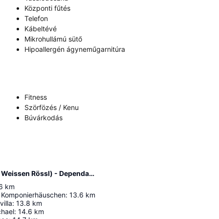
Központi fűtés
Telefon
Kábeltévé
Mikrohullámú sütő
Hipoallergén ágyneműgarnitúra
Fitness
Szörfözés / Kenu
Búvárkodás
Távolság innen: Romantik Residenz (Ferienwohnungen Hotel Im Weissen Rössl) - Dependance
6
km
r Komponierhäuschen
:
13.6
km
illa
:
13.8
km
chael
:
14.6
km