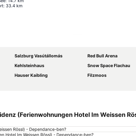
see
:
14.7
km
rt
:
33.4
km
Nagy méretű térkép
Salzburg Vasútállomás
Red Bull Arena
Kehlsteinhaus
Snow Space Flachau
Hauser Kaibling
Filzmoos
idenz (Ferienwohnungen Hotel Im Weissen Rös
eissen Rössl) - Dependance-ben?
gen Hotel Im Weissen Rössl) - Dependance-ben?