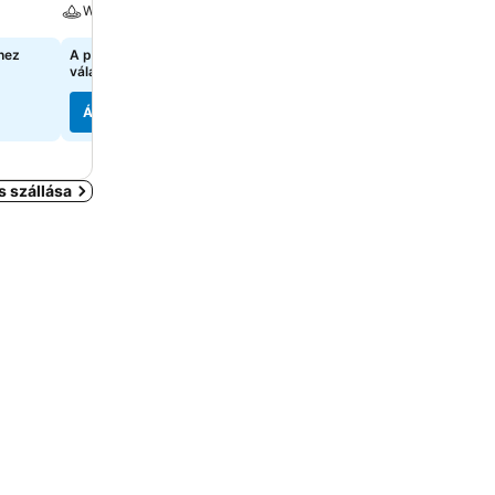
Wellness
Parkoló
hez
A pontos árak megtekintéséhez
A pontos árak megtekint
válasszon dátumokat
válasszon dátumokat
Árak megjelenítése
Árak megjelenítése
s szállása