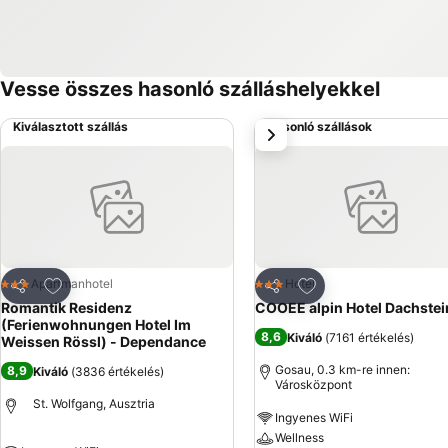
Vesse összes hasonló szálláshelyekkel
Kiválasztott szállás
Hasonló szállások
következő
Hozzáadás a kedvencekhez
Hozzáadás a kedve
Apartmanhotel
Hotel
3 Kategória
3 Kategória
Megosztás
Megosztás
Romantik Residenz
COOEE alpin Hotel Dachstei
(Ferienwohnungen Hotel Im
8,6
Kiváló
(
7161 értékelés
)
Weissen Rössl) - Dependance
Gosau, 0.3 km-re innen:
8,9
Kiváló
(
3836 értékelés
)
Városközpont
St. Wolfgang, Ausztria
Ingyenes WiFi
Wellness