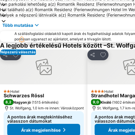
Van parkolási lehetőség a(z) Romantik Residenz (Ferienwohnungen 
Hol található a(z) Romantik Residenz (Ferienwohnungen Hotel Im We
Melyek a népszerű látnivalók a(z) Romantik Residenz (Ferienwohnu
Több mutatása
A szállásfoglalási oldalaktól kapott árak és foglalhatósági adatok folya
pontosan ugyanazt az ajánlatot, amelyet a trivagón látott.
A legjobb értékelésű Hotels között –St. Wolf
Népszerű választás
Hozzáadás a kedvencekhez
Hozzáadás a k
Megosztás
Megosztás
Hotel
Hotel
2 Kategória
4 Kategória
Schwarzes Rössl
Strandhotel Marga
8,2
9,0
Nagyon jó
(
1515 értékelés
)
Kiváló
(
1602 értékel
St. Wolfgang, 1.0 km-re innen: Városközpont
St. Wolfgang, 1.7 km-r
A pontos árak megtekintéséhez
A pontos árak meg
válasszon dátumokat
válasszon dátumok
Árak megjelenítése
Árak megjele