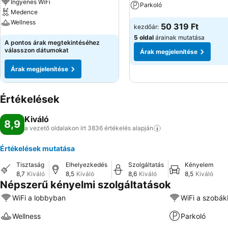
Ingyenes WiFi
Parkoló
Medence
Wellness
50 319 Ft
kezdőár:
5 oldal
árainak mutatása
A pontos árak megtekintéséhez
válasszon dátumokat
Árak megjelenítése
Árak megjelenítése
Értékelések
Kiváló
8,9
a vezető oldalakon írt 3836 értékelés
alapján
Értékelések mutatása
Tisztaság
Elhelyezkedés
Szolgáltatás
Kényelem
8,7
Kiváló
8,5
Kiváló
8,6
Kiváló
8,5
Kiváló
Népszerű kényelmi szolgáltatások
WiFi a lobbyban
WiFi a szobá
Wellness
Parkoló