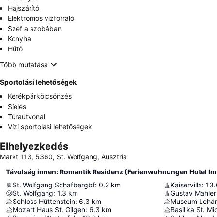
Hajszárító
Elektromos vízforraló
Széf a szobában
Konyha
Hűtő
Több mutatása
Sportolási lehetőségek
Kerékpárkölcsönzés
Síelés
Túraútvonal
Vízi sportolási lehetőségek
Elhelyezkedés
Markt 113, 5360, St. Wolfgang, Ausztria
St. Wolfgang Schafbergbf
:
0.2
km
Kaiservilla
:
13.
St. Wolfgang
:
1.3
km
Gustav Mahle
Schloss Hüttenstein
:
6.3
km
Museum Lehárv
Mozart Haus St. Gilgen
:
6.3
km
Basilika St. Mi