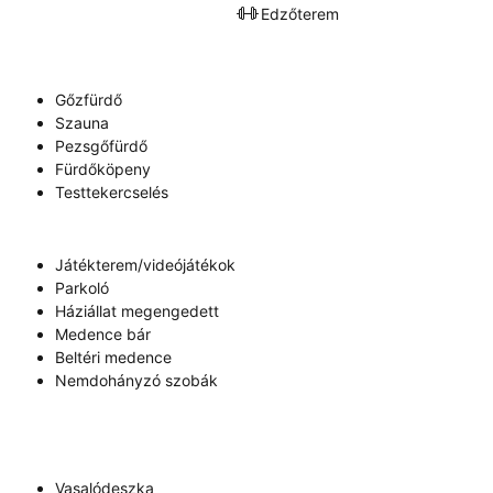
Edzőterem
Gőzfürdő
Szauna
Pezsgőfürdő
Fürdőköpeny
Testtekercselés
Játékterem/videójátékok
Parkoló
Háziállat megengedett
Medence bár
Beltéri medence
Nemdohányzó szobák
Vasalódeszka