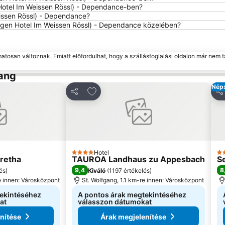
Hotel Im Weissen Rössl) - Dependance-ben?
issen Rössl) - Dependance?
ngen Hotel Im Weissen Rössl) - Dependance közelében?
matosan változnak. Emiatt előfordulhat, hogy a szállásfoglalási oldalon már nem t
gang
Néps
edvencekhez
Hozzáadás a kedvencekhez
Megosztás
Me
Hotel
4 Kategória
3 
retha
TAUROA Landhaus zu Appesbach
S
9,4
8
és
)
Kiváló
(
1197 értékelés
)
e innen: Városközpont
St. Wolfgang, 1.1 km-re innen: Városközpont
tekintéséhez
A pontos árak megtekintéséhez
at
válasszon dátumokat
nítése
Árak megjelenítése