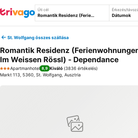
Úti cél
Érkezés/távoz
Dátumok
St. Wolfgang összes szállása
Romantik Residenz (Ferienwohnungen
Im Weissen Rössl) - Dependance
Apartmanhotel
Kiváló
(
3836 értékelés
)
8,9
3 Kategória
Markt 113, 5360, St. Wolfgang, Ausztria