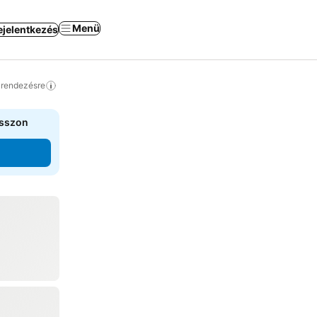
Menü
ejelentkezés
a rendezésre
asszon