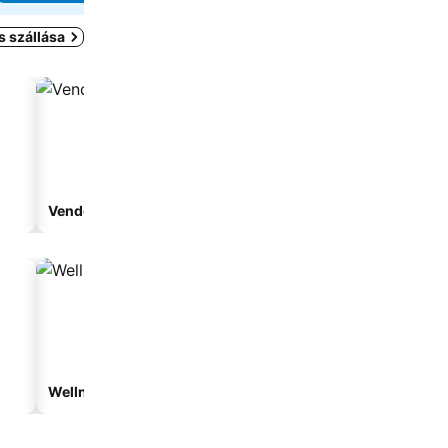
s szállása
Vendégház
Apartmanhotel
Wellnesshotelek
Vízparti hotelek