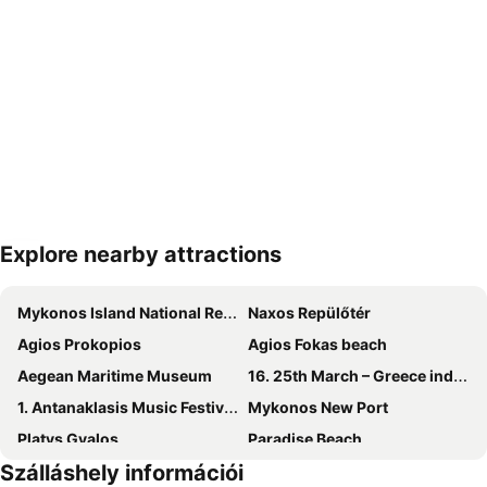
Explore nearby attractions
Nagy méretű térkép
Mykonos Island National Repülőtér
Naxos Repülőtér
Agios Prokopios
Agios Fokas beach
Aegean Maritime Museum
16. 25th March – Greece independence day
1. Antanaklasis Music Festival Mykonos
Mykonos New Port
Platys Gyalos
Paradise Beach
Szálláshely információi
Psarou Beach
Mylopotas Beach