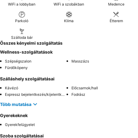
WiFi a lobbyban
WiFi a szobákban
Medence
Parkoló
Klíma
Étterem
Szálloda bár
Összes kényelmi szolgáltatás
Wellness-szolgáltatások
Szépségszalon
Masszázs
Fürdőköpeny
Szálláshely szolgáltatásai
Kávézó
Előcsarnok/hall
Expressz bejelentkezés/kijelentkezés
Fodrász
Több mutatása
Gyerekeknek
Gyerekfelügyelet
Szoba szolgáltatásai