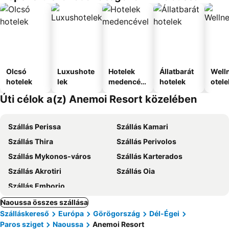
Olcsó
Luxushote
Hotelek
Állatbarát
Well
hotelek
lek
medencév
hotelek
otele
el
Úti célok a(z) Anemoi Resort közelében
Szállás Perissa
Szállás Kamari
Szállás Thira
Szállás Perivolos
Szállás Mykonos-város
Szállás Karterados
Szállás Akrotiri
Szállás Oia
Szállás Emborio
Naoussa összes szállása
Szálláskereső
Európa
Görögország
Dél-Égei
Paros sziget
Naoussa
Anemoi Resort