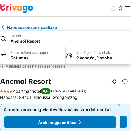
Kedvencek
Bejelen
Me
Naoussa összes szállása
Úti cél
Anemoi Resort
Érkezés/távozás napja
Vendégek és szobák
Dátumok
2 vendég, 1 szoba.
A jutalékfizetés hatása a rendezésre
Anemoi Resort
Megosztá
Ho
Apartmanhotel
8,8
Kiváló
(
953 értékelés
)
4 Kategória
Naoussa, 84401, Naoussa, Görögország
A pontos árak megtekintéséhez válasszon dátumokat
A pontos árak megtekintéséhez válasszon dátumokat
Árak megjelenítése
Árak megjelenítése