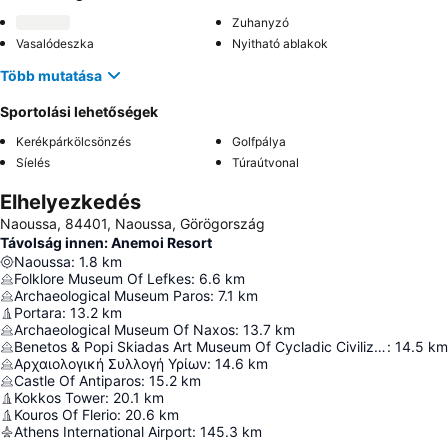
Zuhanyzó
Vasalódeszka
Nyitható ablakok
Több mutatása
Sportolási lehetőségek
Kerékpárkölcsönzés
Golfpálya
Síelés
Túraútvonal
Elhelyezkedés
Naoussa, 84401, Naoussa, Görögország
Távolság innen: Anemoi Resort
Naoussa
:
1.8
km
Folklore Museum Of Lefkes
:
6.6
km
Archaeological Museum Paros
:
7.1
km
Portara
:
13.2
km
Archaeological Museum Of Naxos
:
13.7
km
Benetos & Popi Skiadas Art Museum Of Cycladic Civilization
:
14.5
km
Αρχαιολογική Συλλογή Υρίων
:
14.6
km
Castle Of Antiparos
:
15.2
km
Kokkos Tower
:
20.1
km
Kouros Of Flerio
:
20.6
km
Athens International Airport
:
145.3
km