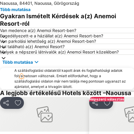
Naoussa, 84401, Naoussa, Görögország
Agios Ioannis Beach
Ornos Beach
Több mutatása
Agios Georgios
Skandinavian bar
Gyakran Ismételt Kérdések a(z) Anemoi
Resort-ról
Van medence a(z) Anemoi Resort-ben?
Engedélyezett-e a háziállat a(z) Anemoi Resort-ben?
Van parkolási lehetőség a(z) Anemoi Resort-ben?
Hol található a(z) Anemoi Resort?
Melyek a népszerű látnivalók a(z) Anemoi Resort közelében?
Több mutatása
A szállásfoglalási oldalaktól kapott árak és foglalhatósági adatok
folyamatosan változnak. Emiatt előfordulhat, hogy a
szállásfoglalási oldalon már nem találja meg pontosan ugyanazt az
ajánlatot, amelyet a trivagón látott.
A legjobb értékelésű Hotels között –Naoussa
Népszerű választás
Megosztás
Hozzáadás a kedvencekhez
Megosztás
Hozzáadás 