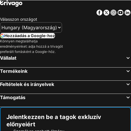
Facebook
Twitter
Insta
Yo
Válasszon országot
Hozzáadás a Google-hoz
Könnyen megtalálhatja
eredményeinket: adja hozzá a trivagót
preferált forrásként a Google-höz.
Vállalat
Termékeink
Feltételek és irányelvek
Támogatás
Jelentkezzen be a tagok exkluzív
előnyeiért