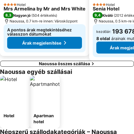
Hotel
Hotel
4 Kategória
4 Kategória
Mrs Armelina by Mr and Mrs White
Senia Hotel
8,3
9,4
Nagyon jó
(
504 értékelés
)
Kiváló
(
2012 érték
Naoussa, 0.7 km-re innen: Városközpont
Naoussa, 0.5 km-re 
A pontos árak megtekintéséhez
193 678
kezdőár:
válasszon dátumokat
8 oldal
árainak mu
Árak megjelenítése
Árak megjel
Naoussa összes szállása
Naoussa egyéb szállásai
Hotel
Apartman
hotel
Népszerű szállodakategóriák – Naoussa