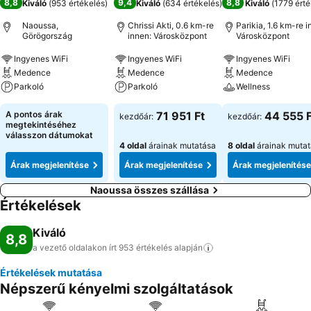
8,8
9,4
8,8
Kiváló
(
953 értékelés
)
Kiváló
(
634 értékelés
)
Kiváló
(
1779 érté
Naoussa,
Chrissi Akti, 0.6 km-re
Parikia, 1.6 km-re i
Görögország
innen: Városközpont
Városközpont
Ingyenes WiFi
Ingyenes WiFi
Ingyenes WiFi
Medence
Medence
Medence
Parkoló
Parkoló
Wellness
A pontos árak
71 951 Ft
44 555 F
kezdőár:
kezdőár:
megtekintéséhez
válasszon dátumokat
4 oldal
árainak mutatása
8 oldal
árainak muta
Árak megjelenítése
Árak megjelenítése
Árak megjelenítése
Naoussa összes szállása
Értékelések
Kiváló
8,8
a vezető oldalakon írt 953 értékelés
alapján
Értékelések mutatása
Népszerű kényelmi szolgáltatások