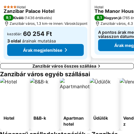
Hotel
Hotel
4 Kategória
Zanzibar Palace Hotel
The Manor House
9,1
8,1
Kiváló
(
1436 értékelés
)
Nagyon jó
(
765 é
Zanzibár város, 1.3 km-re innen: Városközpont
Zanzibár város, 4.3
A pontos árak me
60 254 Ft
kezdőár:
válasszon dátum
3 oldal
árainak mutatása
Árak megj
Árak megjelenítése
Zanzibár város összes szállása
Zanzibár város egyéb szállásai
Hotel
B&B-k
Apartman
Üdülők
Vend
hotel
z