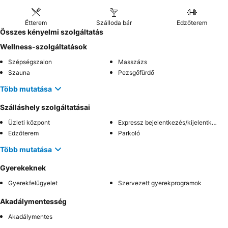
Étterem
Szálloda bár
Edzőterem
Összes kényelmi szolgáltatás
Wellness-szolgáltatások
Szépségszalon
Masszázs
Szauna
Pezsgőfürdő
Több mutatása
Szálláshely szolgáltatásai
Üzleti központ
Expressz bejelentkezés/kijelentkezés
Edzőterem
Parkoló
Több mutatása
Gyerekeknek
Gyerekfelügyelet
Szervezett gyerekprogramok
Akadálymentesség
Akadálymentes