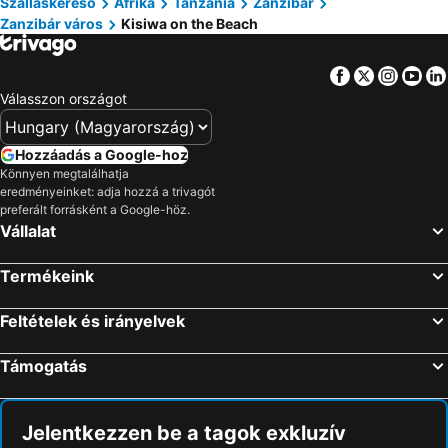
Szálláskereső
Afrika
Tanzánia
Zanzibár
Zanzibár város
Kisiwa on the Beach
Facebook
Twitter
Insta
Yo
Válasszon országot
Hozzáadás a Google-hoz
Könnyen megtalálhatja
eredményeinket: adja hozzá a trivagót
preferált forrásként a Google-höz.
Vállalat
Termékeink
Feltételek és irányelvek
Támogatás
Jelentkezzen be a tagok exkluzív