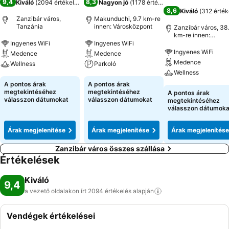
9,4
8,3
Kiváló
(
2094 értékelés
)
Nagyon jó
(
1178 értékelés
)
8,6
Kiváló
(
312 érték
Zanzibár város,
Makunduchi, 9.7 km-re
Tanzánia
innen: Városközpont
Zanzibár város, 38
km-re innen:
Városközpont
Ingyenes WiFi
Ingyenes WiFi
Ingyenes WiFi
Medence
Medence
Medence
Wellness
Parkoló
Wellness
A pontos árak
A pontos árak
megtekintéséhez
megtekintéséhez
A pontos árak
válasszon dátumokat
válasszon dátumokat
megtekintéséhez
válasszon dátumoka
Árak megjelenítése
Árak megjelenítése
Árak megjelenítése
Zanzibár város összes szállása
Értékelések
Kiváló
9,4
a vezető oldalakon írt 2094 értékelés
alapján
Vendégek értékelései