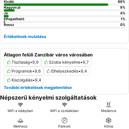
Kiváló
86
%
Nagyon jó
9
%
Jó
4
%
Elfogadható
1
%
Rossz
0
%
Értékelések mutatása
Átlagon felüli Zanzibár város városában
Tisztaság
•
9,9
Szoba kényelme
•
9,7
Programok
•
9,6
Elhelyezkedés
•
9,4
Kiszolgálás
•
9,4
További értékelések megjelenítése
Népszerű kényelmi szolgáltatások
WiFi a lobbyban
WiFi a szobákban
Medence
Wellness
Parkoló
Klíma