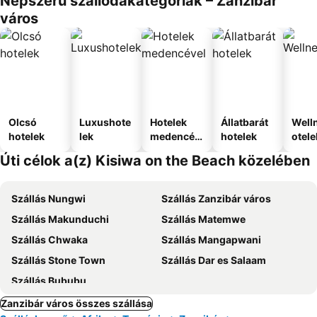
Népszerű szállodakategóriák – Zanzibár
város
Olcsó
Luxushote
Hotelek
Állatbarát
Well
hotelek
lek
medencév
hotelek
otele
el
Úti célok a(z) Kisiwa on the Beach közelében
Szállás Nungwi
Szállás Zanzibár város
Szállás Makunduchi
Szállás Matemwe
Szállás Chwaka
Szállás Mangapwani
Szállás Stone Town
Szállás Dar es Salaam
Szállás Bububu
Zanzibár város összes szállása