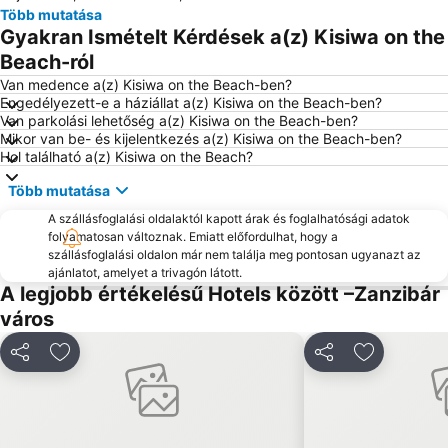
Több mutatása
Gyakran Ismételt Kérdések a(z) Kisiwa on the
Beach-ról
Van medence a(z) Kisiwa on the Beach-ben?
Engedélyezett-e a háziállat a(z) Kisiwa on the Beach-ben?
Van parkolási lehetőség a(z) Kisiwa on the Beach-ben?
Mikor van be- és kijelentkezés a(z) Kisiwa on the Beach-ben?
Hol található a(z) Kisiwa on the Beach?
Több mutatása
A szállásfoglalási oldalaktól kapott árak és foglalhatósági adatok
folyamatosan változnak. Emiatt előfordulhat, hogy a
szállásfoglalási oldalon már nem találja meg pontosan ugyanazt az
ajánlatot, amelyet a trivagón látott.
A legjobb értékelésű Hotels között –Zanzibár
város
Megosztás
Hozzáadás a kedvencekhez
Megosztás
Hozzáadás