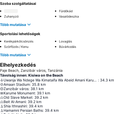
Szoba szolgáltatásai
Fürdőkád
Zuhanyzó
Vasalódeszka
Több mutatása
Sportolási lehetőségek
Kerékpárkölcsönzés
Lovaglás
Szörfözés / Kenu
Búvárkodás
Több mutatása
Elhelyezkedés
Paje Beach, Zanzibár város, Tanzánia
Távolság innen: Kisiwa on the Beach
Uwanja Wa Ndege Wa Kimataifa Wa Abeid Amani Karume
:
34.3
km
Amaan Stadium
:
35.8
km
Zanzibár város
:
38.1
km
Karume Monument
:
39.1
km
Old Slave Market
:
39.2
km
Beit Al-Amani
:
39.2
km
Shia Ithnashiri
:
39.4
km
Hamamni Persian Baths
:
39.4
km