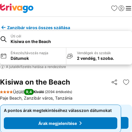
Kedvencek
Bejelen
Me
Zanzibár város összes szállása
Úti cél
Kisiwa on the Beach
Érkezés/távozás napja
Vendégek és szobák
Dátumok
2 vendég, 1 szoba.
A jutalékfizetés hatása a rendezésre
Kisiwa on the Beach
Megosztá
Ho
Üdülő
9,4
Kiváló
(
2094 értékelés
)
4 Kategória
Paje Beach, Zanzibár város, Tanzánia
A pontos árak megtekintéséhez válasszon dátumokat
A pontos árak megtekintéséhez válasszon dátumokat
Árak megjelenítése
Árak megjelenítése