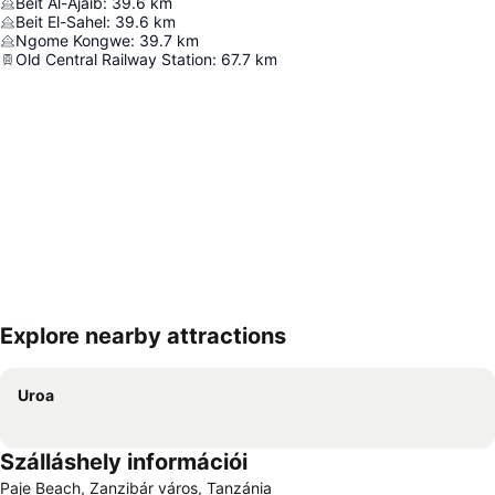
Beit Al-Ajaib
:
39.6
km
Beit El-Sahel
:
39.6
km
Ngome Kongwe
:
39.7
km
Old Central Railway Station
:
67.7
km
Explore nearby attractions
Nagy méretű térkép
Uroa
Szálláshely információi
Paje Beach, Zanzibár város, Tanzánia