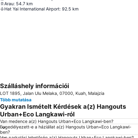
Arau
:
54.7
km
Hat Yai International Airport
:
92.5
km
Szálláshely információi
Nagy méretű térkép
LOT 1895, Jalan Ulu Melaka, 07000, Kuah, Malajzia
Több mutatása
Gyakran Ismételt Kérdések a(z) Hangouts
Urban+Eco Langkawi-ról
Van medence a(z) Hangouts Urban+Eco Langkawi-ben?
Engedélyezett-e a háziállat a(z) Hangouts Urban+Eco Langkawi-
ben?
Van parkolási lehetőség a(z) Hangouts Urban+Eco Langkawi-ben?