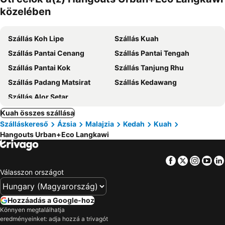
közelében
Szállás Koh Lipe
Szállás Kuah
Szállás Pantai Cenang
Szállás Pantai Tengah
Szállás Pantai Kok
Szállás Tanjung Rhu
Szállás Padang Matsirat
Szállás Kedawang
Szállás Alor Setar
Kuah összes szállása
Szálláskereső
Ázsia
Malajzia
Kedah
Kuah
Hangouts Urban+Eco Langkawi
Facebook
Twitter
Insta
Yo
Válasszon országot
Hozzáadás a Google-hoz
Könnyen megtalálhatja
eredményeinket: adja hozzá a trivagót