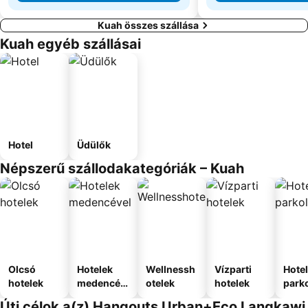
Kuah összes szállása
Kuah egyéb szállásai
Hotel
Üdülők
Népszerű szállodakategóriák – Kuah
Olcsó
Hotelek
Wellnessh
Vízparti
Hote
hotelek
medencév
otelek
hotelek
park
el
Úti célok a(z) Hangouts Urban+Eco Langkawi