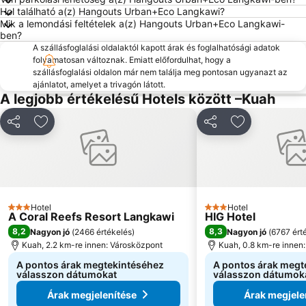
Hol található a(z) Hangouts Urban+Eco Langkawi?
Mik a lemondási feltételek a(z) Hangouts Urban+Eco Langkawi-
ben?
A szállásfoglalási oldalaktól kapott árak és foglalhatósági adatok
folyamatosan változnak. Emiatt előfordulhat, hogy a
szállásfoglalási oldalon már nem találja meg pontosan ugyanazt az
ajánlatot, amelyet a trivagón látott.
A legjobb értékelésű Hotels között –Kuah
Megosztás
Hozzáadás a kedvencekhez
Megosztás
Hozzáadás a
Hotel
Hotel
3 Kategória
3 Kategória
A Coral Reefs Resort Langkawi
HIG Hotel
8,2
8,3
Nagyon jó
(
2466 értékelés
)
Nagyon jó
(
6767 ért
Kuah, 2.2 km-re innen: Városközpont
Kuah, 0.8 km-re innen
A pontos árak megtekintéséhez
A pontos árak megt
válasszon dátumokat
válasszon dátumok
Árak megjelenítése
Árak megjele