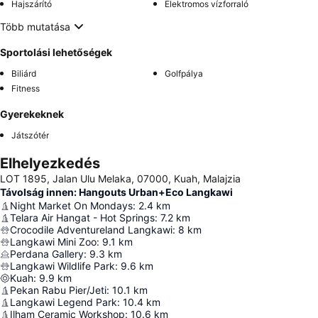
Hajszárító
Elektromos vízforraló
Több mutatása
Sportolási lehetőségek
Biliárd
Golfpálya
Fitness
Gyerekeknek
Játszótér
Elhelyezkedés
LOT 1895, Jalan Ulu Melaka, 07000, Kuah, Malajzia
Távolság innen: Hangouts Urban+Eco Langkawi
Night Market On Mondays
:
2.4
km
Telara Air Hangat - Hot Springs
:
7.2
km
Crocodile Adventureland Langkawi
:
8
km
Langkawi Mini Zoo
:
9.1
km
Perdana Gallery
:
9.3
km
Langkawi Wildlife Park
:
9.6
km
Kuah
:
9.9
km
Pekan Rabu Pier/Jeti
:
10.1
km
Langkawi Legend Park
:
10.4
km
Ilham Ceramic Workshop
:
10.6
km