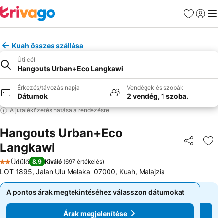
Kedvencek
Bejelen
Me
Kuah összes szállása
Úti cél
Hangouts Urban+Eco Langkawi
Érkezés/távozás napja
Vendégek és szobák
Dátumok
2 vendég, 1 szoba.
A jutalékfizetés hatása a rendezésre
Hangouts Urban+Eco
Langkawi
Megosztá
Ho
Üdülő
8,9
Kiváló
(
697 értékelés
)
2 Kategória
LOT 1895, Jalan Ulu Melaka, 07000, Kuah, Malajzia
A pontos árak megtekintéséhez válasszon dátumokat
A pontos árak megtekintéséhez válasszon dátumokat
Árak megjelenítése
Árak megjelenítése