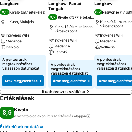
Langkawi
Langkawi Pantai
Langkawi
Tengah
8,9
8,2
Kiváló
(
697 értékelés
)
Nagyon jó
(
17 689
9,2
Kiváló
(
7377 értékelés
)
Kuah, Malajzia
Kuah, 0.5 km-re in
Városközpont
Kuah, 13.9 km-re innen:
Városközpont
Ingyenes WiFi
Ingyenes WiFi
Ingyenes WiFi
Medence
Medence
Medence
Parkoló
Wellness
Parkoló
Árak megjelenítése
Árak megjeleníté
A pontos árak
A pontos árak
Árak megjelenítése
megtekintéséhez
megtekintéséhez
A pontos árak
válasszon dátumokat
válasszon dátumoka
megtekintéséhez
válasszon dátumokat
Árak megjelenítése
Árak megjelenítése
Árak megjelenítése
Kuah összes szállása
Értékelések
Kiváló
8,9
a vezető oldalakon írt 697 értékelés
alapján
Értékelések mutatása