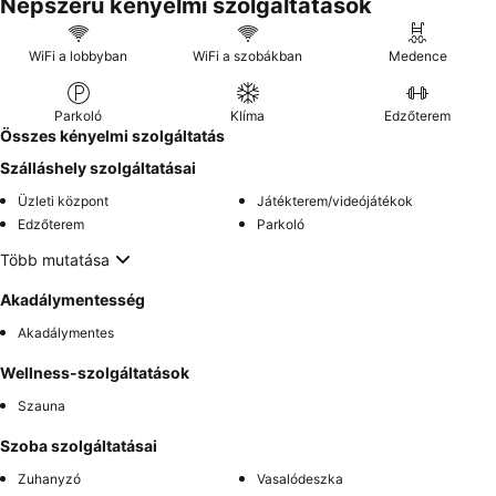
Népszerű kényelmi szolgáltatások
WiFi a lobbyban
WiFi a szobákban
Medence
Parkoló
Klíma
Edzőterem
Összes kényelmi szolgáltatás
Szálláshely szolgáltatásai
Üzleti központ
Játékterem/videójátékok
Edzőterem
Parkoló
Több mutatása
Akadálymentesség
Akadálymentes
Wellness-szolgáltatások
Szauna
Szoba szolgáltatásai
Zuhanyzó
Vasalódeszka