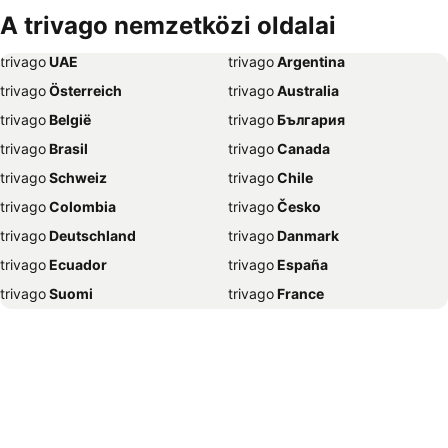
Szállás Bécs
Szállás Alicante
A trivago nemzetközi oldalai
Szállás Antalya
Szállás Sharm el-Sheikh
trivago
‏ UAE
trivago
‏ Argentina
Szállás Dubrovnik
Szállás Nizza
trivago
‏ Österreich
trivago
‏ Australia
Szállás Trieszt
Szállás New York
trivago
‏ België
trivago
‏ България
Szállás Nápoly
Szállás Grado
trivago
‏ Brasil
trivago
‏ Canada
Szállás Poreč
Szállás Caorle
trivago
‏ Schweiz
trivago
‏ Chile
Szállás Nyíregyháza
Szállás Lignano Sabbiadoro
trivago
‏ Colombia
trivago
‏ Česko
Szállás Portorož
Szállás Szeged
trivago
‏ Deutschland
trivago
‏ Danmark
Szállás Bled
Szállás Gyula
trivago
‏ Ecuador
trivago
‏ España
Szállás Mogán
Szállás Párizs
trivago
‏ Suomi
trivago
‏ France
Szállás Dubaj
Szállás Velence
trivago
‏ Ελλάδα
trivago
‏ 香港
Szállás Eger
Szállás Málaga
trivago
‏ Hrvatska
trivago
‏ Magyarország
Szállás Napospart
Szállás El-Gurdaka
trivago
‏ Indonesia
trivago
‏ Ireland
Szállás Zágráb
Szállás Split
trivago
‏ ישראל
trivago
‏ India
Szállás Zakopane
Szállás Amszterdam
trivago
‏ Italia
trivago
‏ 日本
Szállás Valencia
Szállás Benidorm