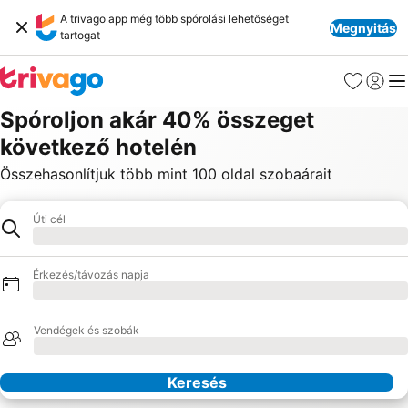
A trivago app még több spórolási lehetőséget
Megnyitás
tartogat
Kedvencek
Bejelen
Me
Spóroljon akár 40% összeget
következő hotelén
Összehasonlítjuk több mint 100 oldal szobaárait
Úti cél
Hotel
Betöltés
Érkezés/távozás napja
Betöltés
Vendégek és szobák
Betöltés
Keresés