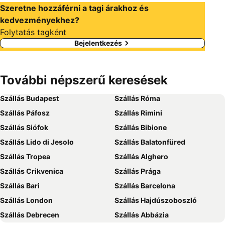
Szeretne hozzáférni a tagi árakhoz és
kedvezményekhez?
Folytatás tagként
Bejelentkezés
További népszerű keresések
Szállás Budapest
Szállás Róma
Szállás Páfosz
Szállás Rimini
Szállás Siófok
Szállás Bibione
Szállás Lido di Jesolo
Szállás Balatonfüred
Szállás Tropea
Szállás Alghero
Szállás Crikvenica
Szállás Prága
Szállás Bari
Szállás Barcelona
Szállás London
Szállás Hajdúszoboszló
Szállás Debrecen
Szállás Abbázia