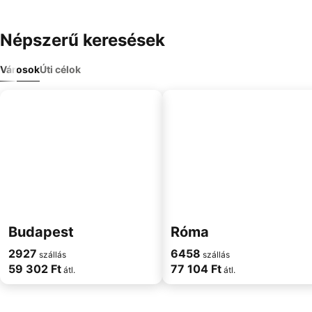
Népszerű keresések
Városok
Úti célok
Budapest
Róma
2927
6458
szállás
szállás
59 302 Ft
77 104 Ft
átl.
átl.