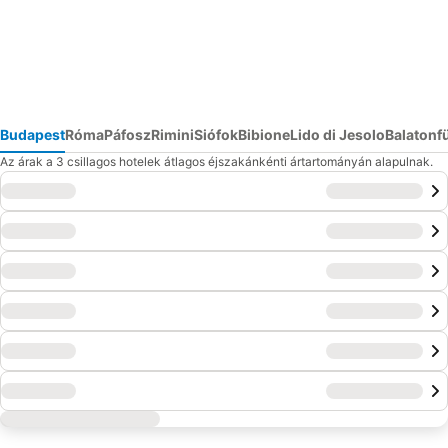
Budapest
Róma
Páfosz
Rimini
Siófok
Bibione
Lido di Jesolo
Balatonf
Az árak a 3 csillagos hotelek átlagos éjszakánkénti ártartományán alapulnak.