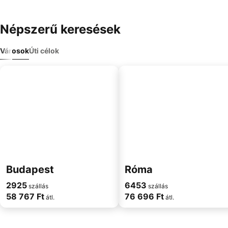
Népszerű keresések
Városok
Úti célok
Budapest
Róma
2925
6453
szállás
szállás
58 767 Ft
76 696 Ft
átl.
átl.