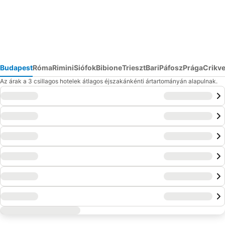
Budapest
Róma
Rimini
Siófok
Bibione
Trieszt
Bari
Páfosz
Prága
Crikv
Az árak a 3 csillagos hotelek átlagos éjszakánkénti ártartományán alapulnak.