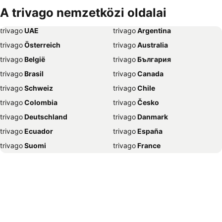
Szállás Debrecen
Szállás Bécs
A trivago nemzetközi oldalai
Szállás Balatonfüred
Szállás London
trivago
‏ UAE
trivago
‏ Argentina
Szállás Portorož
Szállás Napospart
trivago
‏ Österreich
trivago
‏ Australia
Szállás Alghero
Szállás Szeged
trivago
‏ België
trivago
‏ България
Szállás Athén
Szállás Gyula
trivago
‏ Brasil
trivago
‏ Canada
Szállás Nyíregyháza
Szállás Sharm el-Sheikh
trivago
‏ Schweiz
trivago
‏ Chile
Szállás Grado
Szállás Lignano Sabbiadoro
trivago
‏ Colombia
trivago
‏ Česko
Szállás Bled
Szállás Benidorm
trivago
‏ Deutschland
trivago
‏ Danmark
Szállás Abbázia
Szállás Nápoly
trivago
‏ Ecuador
trivago
‏ España
Szállás Selce
Szállás Alicante
trivago
‏ Suomi
trivago
‏ France
Szállás Trogir
Szállás Hévíz
trivago
‏ Ελλάδα
trivago
‏ 香港
Szállás Poreč
Szállás Mogán
trivago
‏ Hrvatska
trivago
‏ Magyarország
Szállás Velence
Szállás Zágráb
trivago
‏ Indonesia
trivago
‏ Ireland
Szállás Madrid
Szállás New York
trivago
‏ ישראל
trivago
‏ India
Szállás Pula
Szállás Unawatuna
trivago
‏ Italia
trivago
‏ 日本
Szállás Ljubljana
Szállás Jesolo