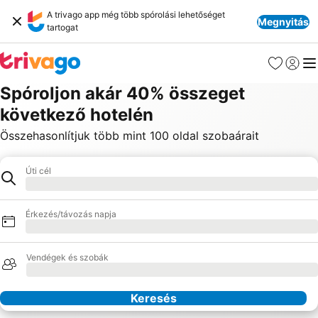
A trivago app még több spórolási lehetőséget
Megnyitás
tartogat
Kedvencek
Bejelen
Me
Spóroljon akár 40% összeget
következő hotelén
Összehasonlítjuk több mint 100 oldal szobaárait
Úti cél
Hotel
Betöltés
Érkezés/távozás napja
Betöltés
Vendégek és szobák
Betöltés
Keresés