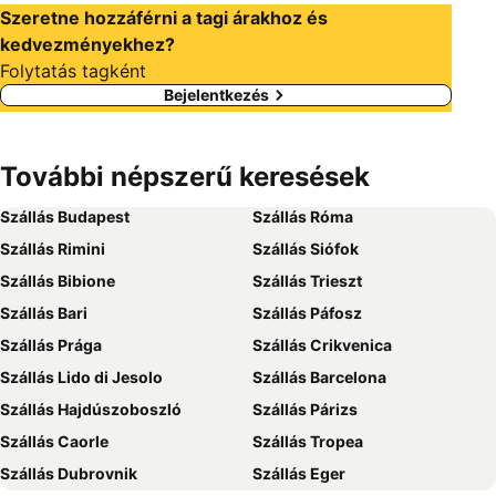
Szeretne hozzáférni a tagi árakhoz és
kedvezményekhez?
Folytatás tagként
Bejelentkezés
További népszerű keresések
Szállás Budapest
Szállás Róma
Szállás Rimini
Szállás Siófok
Szállás Bibione
Szállás Trieszt
Szállás Bari
Szállás Páfosz
Szállás Prága
Szállás Crikvenica
Szállás Lido di Jesolo
Szállás Barcelona
Szállás Hajdúszoboszló
Szállás Párizs
Szállás Caorle
Szállás Tropea
Szállás Dubrovnik
Szállás Eger