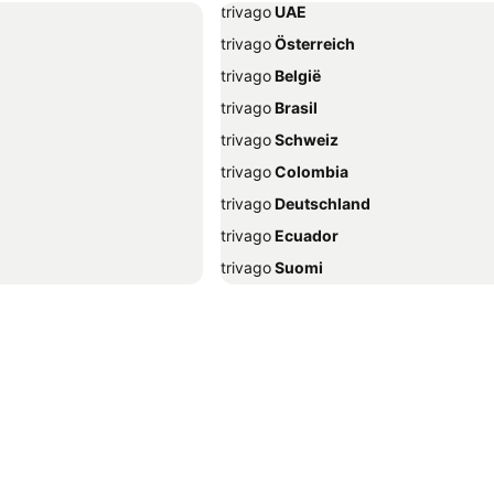
trivago
‏ UAE
trivago
‏ Österreich
trivago
‏ België
trivago
‏ Brasil
trivago
‏ Schweiz
trivago
‏ Colombia
trivago
‏ Deutschland
trivago
‏ Ecuador
trivago
‏ Suomi
trivago
‏ Ελλάδα
trivago
‏ Hrvatska
trivago
‏ Indonesia
trivago
‏ ישראל
trivago
‏ Italia
Sheikh
trivago
‏ 한국
abbiadoro
trivago
‏ Malaysia