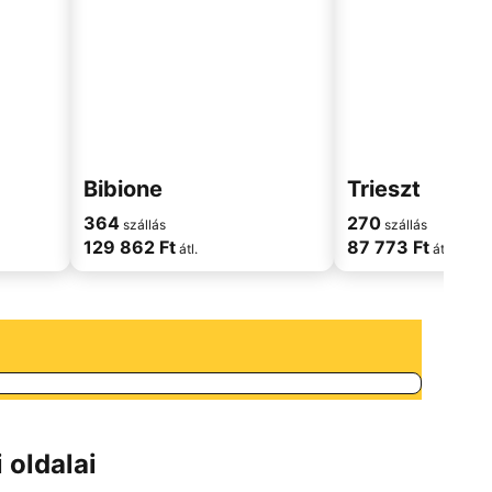
Bibione
Trieszt
364
270
szállás
szállás
129 862 Ft
87 773 Ft
átl.
átl.
 oldalai