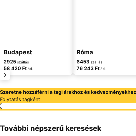
Budapest
Róma
2925
6453
szállás
szállás
58 420 Ft
76 243 Ft
átl.
átl.
következő
Szeretne hozzáférni a tagi árakhoz és kedvezményekhe
Folytatás tagként
További népszerű keresések