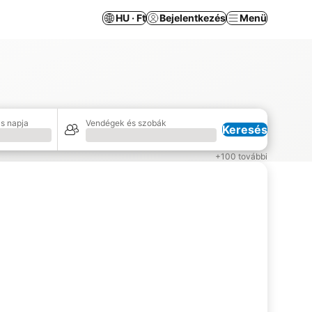
HU · Ft
Bejelentkezés
Menü
s napja
Vendégek és szobák
Keresés
Betöltés
+100 további