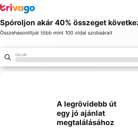
Spóroljon akár 40% összeget követke
Összehasonlítjuk több mint 100 oldal szobaárait
Úti cél
Hotel
Partnereink
A legrövidebb út
egy jó ajánlat
megtalálásához