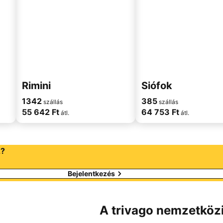
Rimini
Siófok
1342
385
szállás
szállás
55 642 Ft
64 753 Ft
átl.
átl.
z?
Bejelentkezés
A trivago nemzetközi