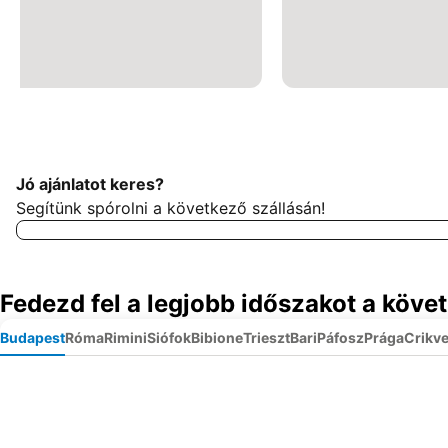
Jó ajánlatot keres?
Segítünk spórolni a következő szállásán!
Fedezd fel a legjobb időszakot a köve
Budapest
Róma
Rimini
Siófok
Bibione
Trieszt
Bari
Páfosz
Prága
Crikv