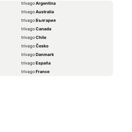
trivago
‏ Argentina
trivago
‏ Australia
trivago
‏ България
trivago
‏ Canada
trivago
‏ Chile
trivago
‏ Česko
trivago
‏ Danmark
trivago
‏ España
trivago
‏ France
trivago
‏ 香港
trivago
‏ Magyarország
trivago
‏ Ireland
trivago
‏ India
trivago
‏ 日本
trivago
‏ México
trivago
‏ Nederland