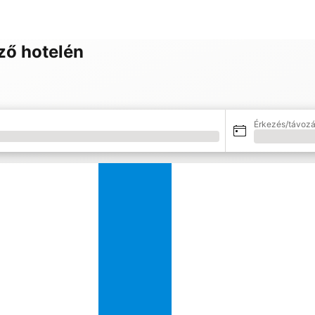
ző hotelén
Érkezés/távozá
Betöltés