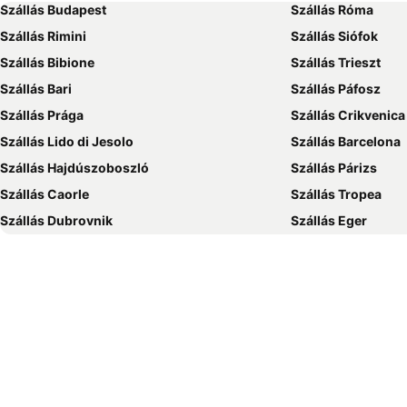
Szállás Budapest
Szállás Róma
Szállás Rimini
Szállás Siófok
Szállás Bibione
Szállás Trieszt
Szállás Bari
Szállás Páfosz
Szállás Prága
Szállás Crikvenica
Szállás Lido di Jesolo
Szállás Barcelona
Szállás Hajdúszoboszló
Szállás Párizs
Szállás Caorle
Szállás Tropea
Szállás Dubrovnik
Szállás Eger
Szállás Debrecen
Szállás Bécs
Szállás Balatonfüred
Szállás London
Szállás Portorož
Szállás Napospart
Szállás Alghero
Szállás Szeged
Szállás Athén
Szállás Gyula
Szállás Nyíregyháza
Szállás Sharm el-
Szállás Grado
Szállás Lignano S