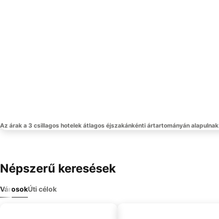
Az árak a 3 csillagos hotelek átlagos éjszakánkénti ártartományán alapulnak
Népszerű keresések
Városok
Úti célok