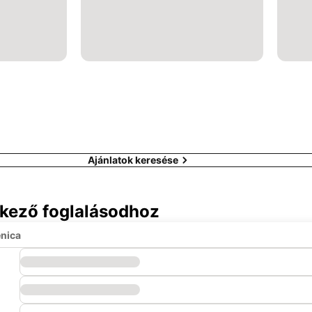
Ajánlatok keresése
tkező foglalásodhoz
enica