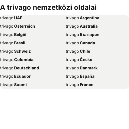
Szállás Debrecen
Szállás Bécs
A trivago nemzetközi oldalai
Szállás Balatonfüred
Szállás London
trivago
‏ UAE
trivago
‏ Argentina
Szállás Portorož
Szállás Napospart
trivago
‏ Österreich
trivago
‏ Australia
Szállás Alghero
Szállás Szeged
trivago
‏ België
trivago
‏ България
Szállás Athén
Szállás Gyula
trivago
‏ Brasil
trivago
‏ Canada
Szállás Nyíregyháza
Szállás Sharm el-Sheikh
trivago
‏ Schweiz
trivago
‏ Chile
Szállás Grado
Szállás Lignano Sabbiadoro
trivago
‏ Colombia
trivago
‏ Česko
Szállás Bled
Szállás Benidorm
trivago
‏ Deutschland
trivago
‏ Danmark
Szállás Abbázia
Szállás Nápoly
trivago
‏ Ecuador
trivago
‏ España
Szállás Selce
Szállás Alicante
trivago
‏ Suomi
trivago
‏ France
Szállás Trogir
Szállás Hévíz
trivago
‏ Ελλάδα
trivago
‏ 香港
Szállás Poreč
Szállás Mogán
trivago
‏ Hrvatska
trivago
‏ Magyarország
Szállás Velence
Szállás Zágráb
trivago
‏ Indonesia
trivago
‏ Ireland
Szállás Madrid
Szállás New York
trivago
‏ ישראל
trivago
‏ India
Szállás Pula
Szállás Unawatuna
trivago
‏ Italia
trivago
‏ 日本
Szállás Ljubljana
Szállás Jesolo