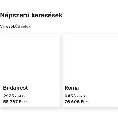
Népszerű keresések
Városok
Úti célok
Budapest
Róma
2925
6453
szállás
szállás
58 767 Ft
76 696 Ft
átl.
átl.