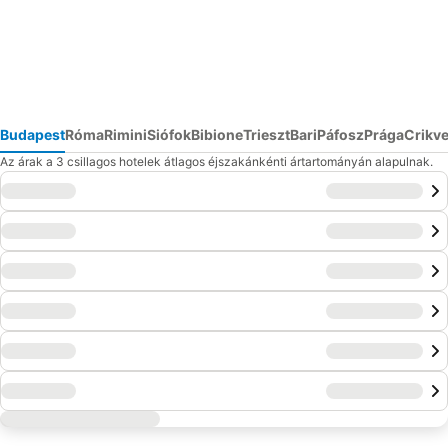
Budapest
Róma
Rimini
Siófok
Bibione
Trieszt
Bari
Páfosz
Prága
Crikv
Az árak a 3 csillagos hotelek átlagos éjszakánkénti ártartományán alapulnak.