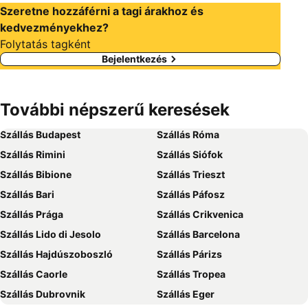
Szeretne hozzáférni a tagi árakhoz és
kedvezményekhez?
Folytatás tagként
Bejelentkezés
További népszerű keresések
Szállás Budapest
Szállás Róma
Szállás Rimini
Szállás Siófok
Szállás Bibione
Szállás Trieszt
Szállás Bari
Szállás Páfosz
Szállás Prága
Szállás Crikvenica
Szállás Lido di Jesolo
Szállás Barcelona
Szállás Hajdúszoboszló
Szállás Párizs
Szállás Caorle
Szállás Tropea
Szállás Dubrovnik
Szállás Eger