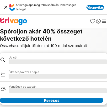
A trivago app még több spórolási lehetőséget
Megnyitás
tartogat
Kedvencek
Bejelen
Me
Spóroljon akár 40% összeget
következő hotelén
Összehasonlítjuk több mint 100 oldal szobaárait
Úti cél
Hotel
Betöltés
Érkezés/távozás napja
Betöltés
Vendégek és szobák
Betöltés
Keresés