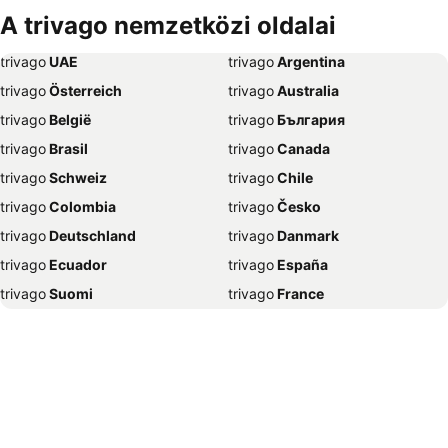
Szállás Debrecen
Szállás Bécs
A trivago nemzetközi oldalai
Szállás Balatonfüred
Szállás London
trivago
‏ UAE
trivago
‏ Argentina
Szállás Portorož
Szállás Napospart
trivago
‏ Österreich
trivago
‏ Australia
Szállás Alghero
Szállás Szeged
trivago
‏ België
trivago
‏ България
Szállás Athén
Szállás Gyula
trivago
‏ Brasil
trivago
‏ Canada
Szállás Nyíregyháza
Szállás Sharm el-Sheikh
trivago
‏ Schweiz
trivago
‏ Chile
Szállás Grado
Szállás Lignano Sabbiadoro
trivago
‏ Colombia
trivago
‏ Česko
Szállás Bled
Szállás Benidorm
trivago
‏ Deutschland
trivago
‏ Danmark
Szállás Abbázia
Szállás Nápoly
trivago
‏ Ecuador
trivago
‏ España
Szállás Selce
Szállás Alicante
trivago
‏ Suomi
trivago
‏ France
Szállás Trogir
Szállás Hévíz
trivago
‏ Ελλάδα
trivago
‏ 香港
Szállás Poreč
Szállás Mogán
trivago
‏ Hrvatska
trivago
‏ Magyarország
Szállás Velence
Szállás Zágráb
trivago
‏ Indonesia
trivago
‏ Ireland
Szállás Madrid
Szállás New York
trivago
‏ ישראל
trivago
‏ India
Szállás Pula
Szállás Unawatuna
trivago
‏ Italia
trivago
‏ 日本
Szállás Ljubljana
Szállás Jesolo