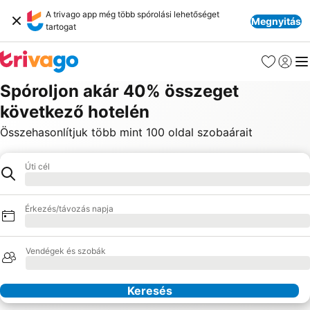
A trivago app még több spórolási lehetőséget
Megnyitás
tartogat
Kedvencek
Bejelen
Me
Spóroljon akár 40% összeget
következő hotelén
Összehasonlítjuk több mint 100 oldal szobaárait
Úti cél
Hotel
Betöltés
Érkezés/távozás napja
Betöltés
Vendégek és szobák
Betöltés
Keresés