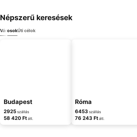
Népszerű keresések
Városok
Úti célok
Budapest
Róma
2925
6453
szállás
szállás
58 420 Ft
76 243 Ft
átl.
átl.