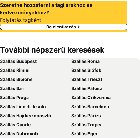
Szeretne hozzáférni a tagi árakhoz és
kedvezményekhez?
Folytatás tagként
Bejelentkezés
További népszerű keresések
Szállás Budapest
Szállás Róma
Szállás Rimini
Szállás Siófok
Szállás Bibione
Szállás Trieszt
Szállás Bari
Szállás Páfosz
Szállás Prága
Szállás Crikvenica
Szállás Lido di Jesolo
Szállás Barcelona
Szállás Hajdúszoboszló
Szállás Párizs
Szállás Caorle
Szállás Tropea
Szállás Dubrovnik
Szállás Eger