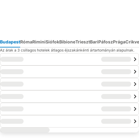
Budapest
Róma
Rimini
Siófok
Bibione
Trieszt
Bari
Páfosz
Prága
Crikv
Az árak a 3 csillagos hotelek átlagos éjszakánkénti ártartományán alapulnak.