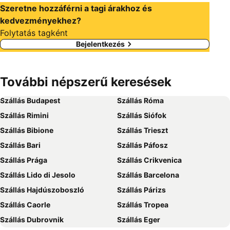
Szeretne hozzáférni a tagi árakhoz és
kedvezményekhez?
Folytatás tagként
Bejelentkezés
További népszerű keresések
Szállás Budapest
Szállás Róma
Szállás Rimini
Szállás Siófok
Szállás Bibione
Szállás Trieszt
Szállás Bari
Szállás Páfosz
Szállás Prága
Szállás Crikvenica
Szállás Lido di Jesolo
Szállás Barcelona
Szállás Hajdúszoboszló
Szállás Párizs
Szállás Caorle
Szállás Tropea
Szállás Dubrovnik
Szállás Eger