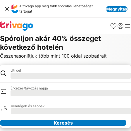
A trivago app még több spórolási lehetőséget
Megnyitás
tartogat
Kedvencek
Bejelen
Me
Spóroljon akár 40% összeget
következő hotelén
Összehasonlítjuk több mint 100 oldal szobaárait
Úti cél
Hotel
Betöltés
Érkezés/távozás napja
Betöltés
Vendégek és szobák
Betöltés
Keresés