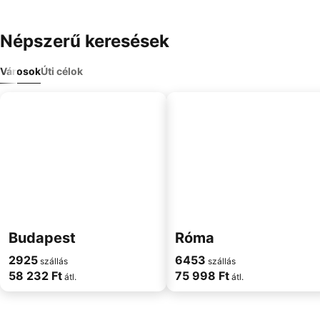
Népszerű keresések
Városok
Úti célok
Budapest
Róma
2925
6453
szállás
szállás
58 232 Ft
75 998 Ft
átl.
átl.