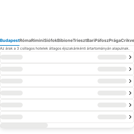
Budapest
Róma
Rimini
Siófok
Bibione
Trieszt
Bari
Páfosz
Prága
Crikv
Az árak a 3 csillagos hotelek átlagos éjszakánkénti ártartományán alapulnak.