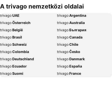
Szállás Debrecen
Szállás Bécs
A trivago nemzetközi oldalai
Szállás Balatonfüred
Szállás London
trivago
‏ UAE
trivago
‏ Argentina
Szállás Portorož
Szállás Napospart
trivago
‏ Österreich
trivago
‏ Australia
Szállás Alghero
Szállás Szeged
trivago
‏ België
trivago
‏ България
Szállás Athén
Szállás Gyula
trivago
‏ Brasil
trivago
‏ Canada
Szállás Nyíregyháza
Szállás Sharm el-Sheikh
trivago
‏ Schweiz
trivago
‏ Chile
Szállás Grado
Szállás Lignano Sabbiadoro
trivago
‏ Colombia
trivago
‏ Česko
Szállás Bled
Szállás Benidorm
trivago
‏ Deutschland
trivago
‏ Danmark
Szállás Abbázia
Szállás Nápoly
trivago
‏ Ecuador
trivago
‏ España
Szállás Selce
Szállás Alicante
trivago
‏ Suomi
trivago
‏ France
Szállás Trogir
Szállás Hévíz
trivago
‏ Ελλάδα
trivago
‏ 香港
Szállás Poreč
Szállás Mogán
trivago
‏ Hrvatska
trivago
‏ Magyarország
Szállás Velence
Szállás Zágráb
trivago
‏ Indonesia
trivago
‏ Ireland
Szállás Madrid
Szállás New York
trivago
‏ ישראל
trivago
‏ India
Szállás Pula
Szállás Unawatuna
trivago
‏ Italia
trivago
‏ 日本
Szállás Ljubljana
Szállás Jesolo