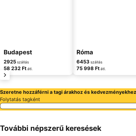
Budapest
Róma
2925
6453
szállás
szállás
58 232 Ft
75 998 Ft
átl.
átl.
következő
Szeretne hozzáférni a tagi árakhoz és kedvezményekhe
Folytatás tagként
További népszerű keresések