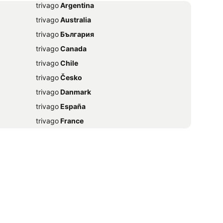
trivago
‏ Argentina
trivago
‏ Australia
trivago
‏ България
trivago
‏ Canada
trivago
‏ Chile
trivago
‏ Česko
trivago
‏ Danmark
trivago
‏ España
trivago
‏ France
trivago
‏ 香港
trivago
‏ Magyarország
trivago
‏ Ireland
trivago
‏ India
trivago
‏ 日本
trivago
‏ México
trivago
‏ Nederland