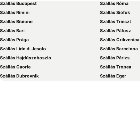
Szállás Budapest
Szállás Róma
Szállás Rimini
Szállás Siófok
Szállás Bibione
Szállás Trieszt
Szállás Bari
Szállás Páfosz
Szállás Prága
Szállás Crikvenica
Szállás Lido di Jesolo
Szállás Barcelona
Szállás Hajdúszoboszló
Szállás Párizs
Szállás Caorle
Szállás Tropea
Szállás Dubrovnik
Szállás Eger
Szállás Debrecen
Szállás Bécs
Szállás Balatonfüred
Szállás London
Szállás Portorož
Szállás Napospart
Szállás Alghero
Szállás Szeged
Szállás Athén
Szállás Gyula
Szállás Nyíregyháza
Szállás Sharm el-
Szállás Grado
Szállás Lignano S