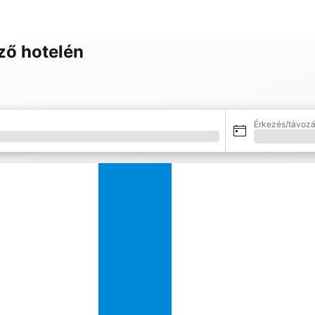
ző hotelén
Érkezés/távozá
Betöltés