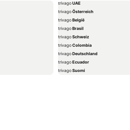
trivago
‏ UAE
trivago
‏ Österreich
trivago
‏ België
trivago
‏ Brasil
trivago
‏ Schweiz
trivago
‏ Colombia
trivago
‏ Deutschland
trivago
‏ Ecuador
trivago
‏ Suomi
trivago
‏ Ελλάδα
trivago
‏ Hrvatska
trivago
‏ Indonesia
trivago
‏ ישראל
trivago
‏ Italia
Sheikh
trivago
‏ 한국
abbiadoro
trivago
‏ Malaysia