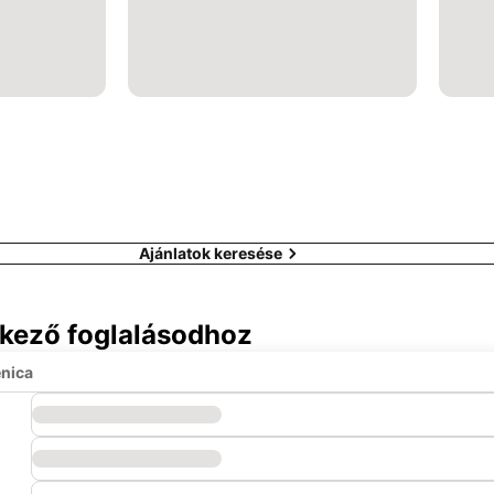
Ajánlatok keresése
tkező foglalásodhoz
enica