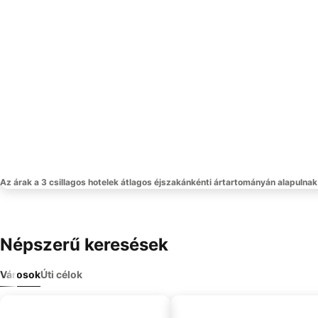
Az árak a 3 csillagos hotelek átlagos éjszakánkénti ártartományán alapulnak
Népszerű keresések
Városok
Úti célok