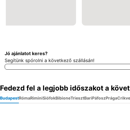
Jó ajánlatot keres?
Segítünk spórolni a következő szállásán!
Fedezd fel a legjobb időszakot a köve
Budapest
Róma
Rimini
Siófok
Bibione
Trieszt
Bari
Páfosz
Prága
Crikv