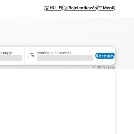
HU · Ft
Bejelentkezés
Menü
s napja
Vendégek és szobák
Keresés
Betöltés
+100 további