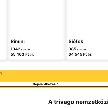
Rimini
Siófok
1342
385
szállás
szállás
55 463 Ft
64 545 Ft
átl.
átl.
z?
Bejelentkezés
A trivago nemzetközi