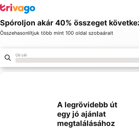
Spóroljon akár 40% összeget követke
Összehasonlítjuk több mint 100 oldal szobaárait
Úti cél
Hotel
Partnereink
A legrövidebb út
egy jó ajánlat
megtalálásához