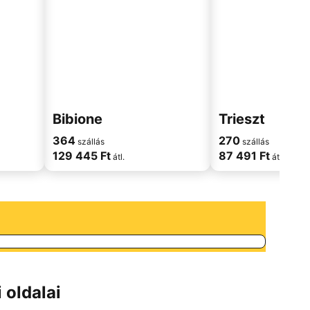
Bibione
Trieszt
364
270
szállás
szállás
129 445 Ft
87 491 Ft
átl.
átl.
 oldalai