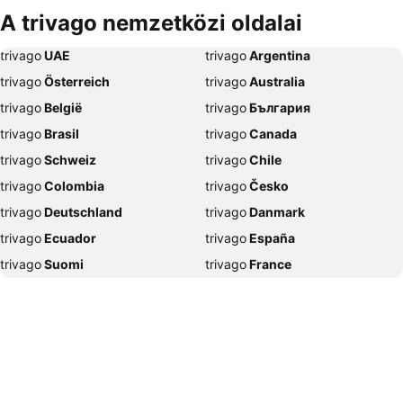
Szállás Debrecen
Szállás Bécs
A trivago nemzetközi oldalai
Szállás Balatonfüred
Szállás London
trivago
‏ UAE
trivago
‏ Argentina
Szállás Portorož
Szállás Napospart
trivago
‏ Österreich
trivago
‏ Australia
Szállás Alghero
Szállás Szeged
trivago
‏ België
trivago
‏ България
Szállás Athén
Szállás Gyula
trivago
‏ Brasil
trivago
‏ Canada
Szállás Nyíregyháza
Szállás Sharm el-Sheikh
trivago
‏ Schweiz
trivago
‏ Chile
Szállás Grado
Szállás Lignano Sabbiadoro
trivago
‏ Colombia
trivago
‏ Česko
Szállás Bled
Szállás Benidorm
trivago
‏ Deutschland
trivago
‏ Danmark
Szállás Abbázia
Szállás Nápoly
trivago
‏ Ecuador
trivago
‏ España
Szállás Selce
Szállás Alicante
trivago
‏ Suomi
trivago
‏ France
Szállás Trogir
Szállás Hévíz
trivago
‏ Ελλάδα
trivago
‏ 香港
Szállás Poreč
Szállás Mogán
trivago
‏ Hrvatska
trivago
‏ Magyarország
Szállás Velence
Szállás Zágráb
trivago
‏ Indonesia
trivago
‏ Ireland
Szállás Madrid
Szállás New York
trivago
‏ ישראל
trivago
‏ India
Szállás Pula
Szállás Unawatuna
trivago
‏ Italia
trivago
‏ 日本
Szállás Ljubljana
Szállás Jesolo