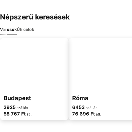
Népszerű keresések
Városok
Úti célok
Budapest
Róma
2925
6453
szállás
szállás
58 767 Ft
76 696 Ft
átl.
átl.