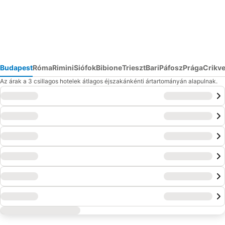
Budapest
Róma
Rimini
Siófok
Bibione
Trieszt
Bari
Páfosz
Prága
Crikv
Az árak a 3 csillagos hotelek átlagos éjszakánkénti ártartományán alapulnak.