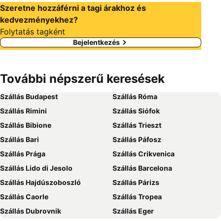
Szeretne hozzáférni a tagi árakhoz és
kedvezményekhez?
Folytatás tagként
Bejelentkezés
További népszerű keresések
Szállás Budapest
Szállás Róma
Szállás Rimini
Szállás Siófok
Szállás Bibione
Szállás Trieszt
Szállás Bari
Szállás Páfosz
Szállás Prága
Szállás Crikvenica
Szállás Lido di Jesolo
Szállás Barcelona
Szállás Hajdúszoboszló
Szállás Párizs
Szállás Caorle
Szállás Tropea
Szállás Dubrovnik
Szállás Eger