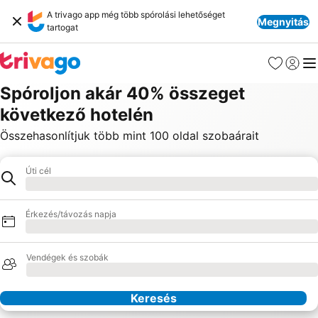
A trivago app még több spórolási lehetőséget
Megnyitás
tartogat
Kedvencek
Bejelen
Me
Spóroljon akár 40% összeget
következő hotelén
Összehasonlítjuk több mint 100 oldal szobaárait
Úti cél
Hotel
Betöltés
Érkezés/távozás napja
Betöltés
Vendégek és szobák
Betöltés
Keresés