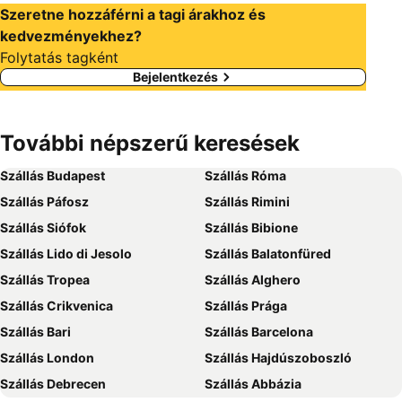
Szeretne hozzáférni a tagi árakhoz és
kedvezményekhez?
Folytatás tagként
Bejelentkezés
További népszerű keresések
Szállás Budapest
Szállás Róma
Szállás Páfosz
Szállás Rimini
Szállás Siófok
Szállás Bibione
Szállás Lido di Jesolo
Szállás Balatonfüred
Szállás Tropea
Szállás Alghero
Szállás Crikvenica
Szállás Prága
Szállás Bari
Szállás Barcelona
Szállás London
Szállás Hajdúszoboszló
Szállás Debrecen
Szállás Abbázia