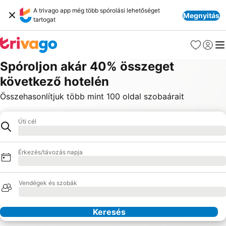
A trivago app még több spórolási lehetőséget
Megnyitás
tartogat
Kedvencek
Bejelen
Me
Spóroljon akár 40% összeget
következő hotelén
Összehasonlítjuk több mint 100 oldal szobaárait
Úti cél
Hotel
Betöltés
Érkezés/távozás napja
Betöltés
Vendégek és szobák
Betöltés
Keresés