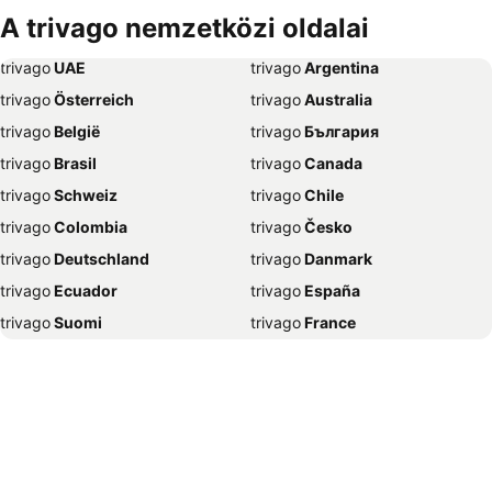
Szállás Bécs
Szállás Alicante
A trivago nemzetközi oldalai
Szállás Antalya
Szállás Sharm el-Sheikh
trivago
‏ UAE
trivago
‏ Argentina
Szállás Dubrovnik
Szállás Nizza
trivago
‏ Österreich
trivago
‏ Australia
Szállás Trieszt
Szállás New York
trivago
‏ België
trivago
‏ България
Szállás Nápoly
Szállás Grado
trivago
‏ Brasil
trivago
‏ Canada
Szállás Poreč
Szállás Caorle
trivago
‏ Schweiz
trivago
‏ Chile
Szállás Nyíregyháza
Szállás Lignano Sabbiadoro
trivago
‏ Colombia
trivago
‏ Česko
Szállás Portorož
Szállás Szeged
trivago
‏ Deutschland
trivago
‏ Danmark
Szállás Bled
Szállás Gyula
trivago
‏ Ecuador
trivago
‏ España
Szállás Mogán
Szállás Párizs
trivago
‏ Suomi
trivago
‏ France
Szállás Dubaj
Szállás Velence
trivago
‏ Ελλάδα
trivago
‏ 香港
Szállás Eger
Szállás Málaga
trivago
‏ Hrvatska
trivago
‏ Magyarország
Szállás Napospart
Szállás El-Gurdaka
trivago
‏ Indonesia
trivago
‏ Ireland
Szállás Zágráb
Szállás Split
trivago
‏ ישראל
trivago
‏ India
Szállás Zakopane
Szállás Amszterdam
trivago
‏ Italia
trivago
‏ 日本
Szállás Valencia
Szállás Benidorm