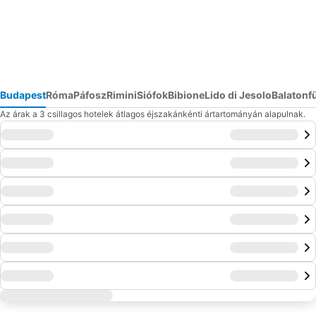
Budapest
Róma
Páfosz
Rimini
Siófok
Bibione
Lido di Jesolo
Balatonf
Az árak a 3 csillagos hotelek átlagos éjszakánkénti ártartományán alapulnak.