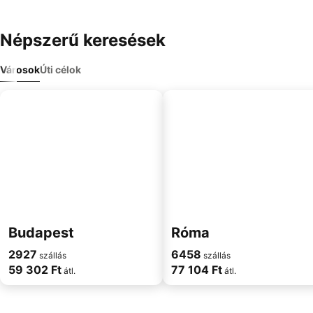
Népszerű keresések
Városok
Úti célok
Budapest
Róma
2927
6458
szállás
szállás
59 302 Ft
77 104 Ft
átl.
átl.