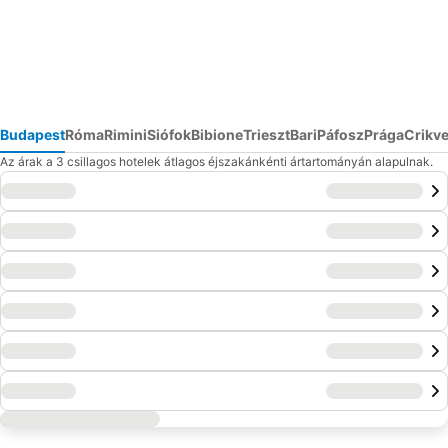
Budapest
Róma
Rimini
Siófok
Bibione
Trieszt
Bari
Páfosz
Prága
Crikv
Az árak a 3 csillagos hotelek átlagos éjszakánkénti ártartományán alapulnak.