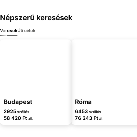
Népszerű keresések
Városok
Úti célok
Budapest
Róma
2925
6453
szállás
szállás
58 420 Ft
76 243 Ft
átl.
átl.