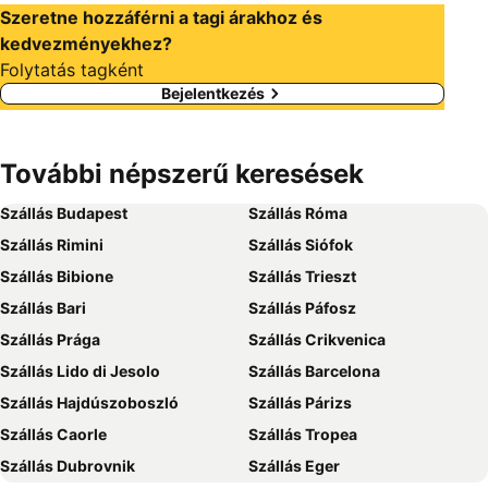
Szeretne hozzáférni a tagi árakhoz és
kedvezményekhez?
Folytatás tagként
Bejelentkezés
További népszerű keresések
Szállás Budapest
Szállás Róma
Szállás Rimini
Szállás Siófok
Szállás Bibione
Szállás Trieszt
Szállás Bari
Szállás Páfosz
Szállás Prága
Szállás Crikvenica
Szállás Lido di Jesolo
Szállás Barcelona
Szállás Hajdúszoboszló
Szállás Párizs
Szállás Caorle
Szállás Tropea
Szállás Dubrovnik
Szállás Eger