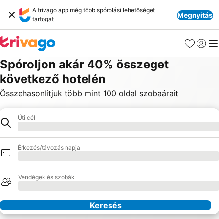
A trivago app még több spórolási lehetőséget
Megnyitás
tartogat
Kedvencek
Bejelen
Me
Spóroljon akár 40% összeget
következő hotelén
Összehasonlítjuk több mint 100 oldal szobaárait
Úti cél
Úti cél
Betöltés
Érkezés/távozás napja
Betöltés
Vendégek és szobák
Betöltés
Keresés