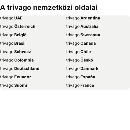
Szállás Debrecen
Szállás Bécs
A trivago nemzetközi oldalai
Szállás Balatonfüred
Szállás London
trivago
‏ UAE
trivago
‏ Argentina
Szállás Portorož
Szállás Napospart
trivago
‏ Österreich
trivago
‏ Australia
Szállás Alghero
Szállás Szeged
trivago
‏ België
trivago
‏ България
Szállás Athén
Szállás Gyula
trivago
‏ Brasil
trivago
‏ Canada
Szállás Nyíregyháza
Szállás Sharm el-Sheikh
trivago
‏ Schweiz
trivago
‏ Chile
Szállás Grado
Szállás Lignano Sabbiadoro
trivago
‏ Colombia
trivago
‏ Česko
Szállás Bled
Szállás Benidorm
trivago
‏ Deutschland
trivago
‏ Danmark
Szállás Abbázia
Szállás Nápoly
trivago
‏ Ecuador
trivago
‏ España
Szállás Selce
Szállás Alicante
trivago
‏ Suomi
trivago
‏ France
Szállás Trogir
Szállás Hévíz
trivago
‏ Ελλάδα
trivago
‏ 香港
Szállás Poreč
Szállás Mogán
trivago
‏ Hrvatska
trivago
‏ Magyarország
Szállás Velence
Szállás Zágráb
trivago
‏ Indonesia
trivago
‏ Ireland
Szállás Madrid
Szállás New York
trivago
‏ ישראל
trivago
‏ India
Szállás Pula
Szállás Unawatuna
trivago
‏ Italia
trivago
‏ 日本
Szállás Ljubljana
Szállás Jesolo