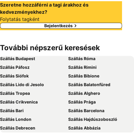
Szeretne hozzáférni a tagi árakhoz és
kedvezményekhez?
Folytatás tagként
Bejelentkezés
További népszerű keresések
Szállás Budapest
Szállás Róma
Szállás Páfosz
Szállás Rimini
Szállás Siófok
Szállás Bibione
Szállás Lido di Jesolo
Szállás Balatonfüred
Szállás Tropea
Szállás Alghero
Szállás Crikvenica
Szállás Prága
Szállás Bari
Szállás Barcelona
Szállás London
Szállás Hajdúszoboszló
Szállás Debrecen
Szállás Abbázia