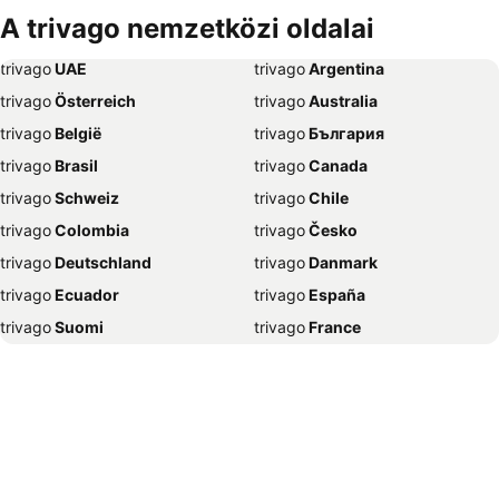
Szállás Bécs
Szállás Alicante
A trivago nemzetközi oldalai
Szállás Antalya
Szállás Sharm el-Sheikh
trivago
‏ UAE
trivago
‏ Argentina
Szállás Dubrovnik
Szállás Nizza
trivago
‏ Österreich
trivago
‏ Australia
Szállás Trieszt
Szállás New York
trivago
‏ België
trivago
‏ България
Szállás Nápoly
Szállás Grado
trivago
‏ Brasil
trivago
‏ Canada
Szállás Poreč
Szállás Caorle
trivago
‏ Schweiz
trivago
‏ Chile
Szállás Nyíregyháza
Szállás Lignano Sabbiadoro
trivago
‏ Colombia
trivago
‏ Česko
Szállás Portorož
Szállás Szeged
trivago
‏ Deutschland
trivago
‏ Danmark
Szállás Bled
Szállás Gyula
trivago
‏ Ecuador
trivago
‏ España
Szállás Mogán
Szállás Párizs
trivago
‏ Suomi
trivago
‏ France
Szállás Dubaj
Szállás Velence
trivago
‏ Ελλάδα
trivago
‏ 香港
Szállás Eger
Szállás Málaga
trivago
‏ Hrvatska
trivago
‏ Magyarország
Szállás Napospart
Szállás El-Gurdaka
trivago
‏ Indonesia
trivago
‏ Ireland
Szállás Zágráb
Szállás Split
trivago
‏ ישראל
trivago
‏ India
Szállás Zakopane
Szállás Amszterdam
trivago
‏ Italia
trivago
‏ 日本
Szállás Valencia
Szállás Benidorm