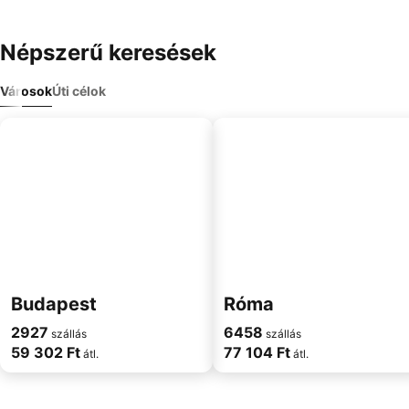
Népszerű keresések
Városok
Úti célok
Budapest
Róma
2927
6458
szállás
szállás
59 302 Ft
77 104 Ft
átl.
átl.