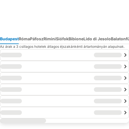
Budapest
Róma
Páfosz
Rimini
Siófok
Bibione
Lido di Jesolo
Balatonf
Az árak a 3 csillagos hotelek átlagos éjszakánkénti ártartományán alapulnak.