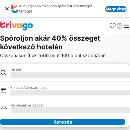
A trivago app még több spórolási lehetőséget
Megnyitás
tartogat
Kedvencek
Bejelen
Me
Spóroljon akár 40% összeget
következő hotelén
Összehasonlítjuk több mint 100 oldal szobaárait
Úti cél
Úti cél
Betöltés
Érkezés/távozás napja
Betöltés
Vendégek és szobák
Betöltés
Keresés