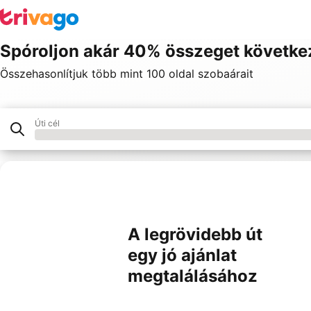
Spóroljon akár 40% összeget követke
Összehasonlítjuk több mint 100 oldal szobaárait
Úti cél
Hotel
Partnereink
A legrövidebb út
egy jó ajánlat
megtalálásához