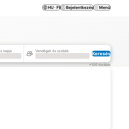
HU · Ft
Bejelentkezés
Menü
s napja
Vendégek és szobák
Keresés
Betöltés
+100 további