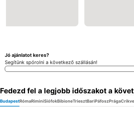
Jó ajánlatot keres?
Segítünk spórolni a következő szállásán!
Fedezd fel a legjobb időszakot a köve
Budapest
Róma
Rimini
Siófok
Bibione
Trieszt
Bari
Páfosz
Prága
Crikv