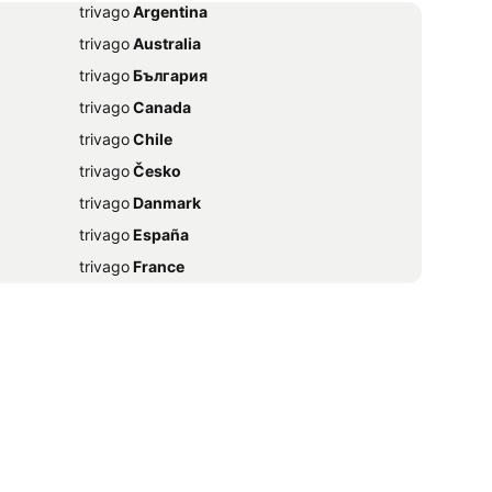
trivago
‏ Argentina
trivago
‏ Australia
trivago
‏ България
trivago
‏ Canada
trivago
‏ Chile
trivago
‏ Česko
trivago
‏ Danmark
trivago
‏ España
trivago
‏ France
trivago
‏ 香港
trivago
‏ Magyarország
trivago
‏ Ireland
trivago
‏ India
trivago
‏ 日本
trivago
‏ México
trivago
‏ Nederland