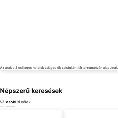
Az árak a 3 csillagos hotelek átlagos éjszakánkénti ártartományán alapulnak
Népszerű keresések
Városok
Úti célok