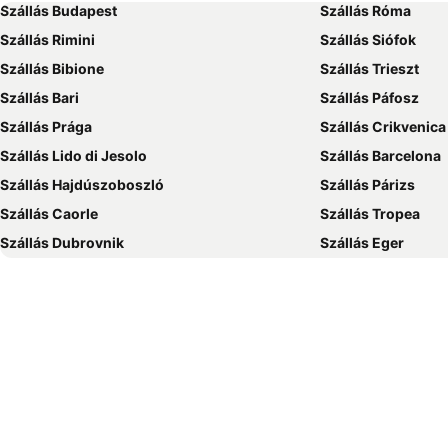
Szállás Budapest
Szállás Róma
Szállás Rimini
Szállás Siófok
Szállás Bibione
Szállás Trieszt
Szállás Bari
Szállás Páfosz
Szállás Prága
Szállás Crikvenica
Szállás Lido di Jesolo
Szállás Barcelona
Szállás Hajdúszoboszló
Szállás Párizs
Szállás Caorle
Szállás Tropea
Szállás Dubrovnik
Szállás Eger
Szállás Debrecen
Szállás Bécs
Szállás Balatonfüred
Szállás London
Szállás Portorož
Szállás Napospart
Szállás Alghero
Szállás Szeged
Szállás Athén
Szállás Gyula
Szállás Nyíregyháza
Szállás Sharm el-
Szállás Grado
Szállás Lignano S