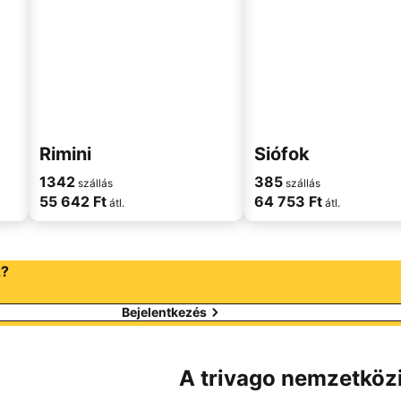
Rimini
Siófok
1342
385
szállás
szállás
55 642 Ft
64 753 Ft
átl.
átl.
z?
Bejelentkezés
A trivago nemzetközi