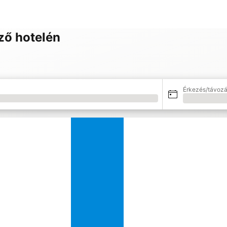
ző hotelén
Érkezés/távozá
Betöltés