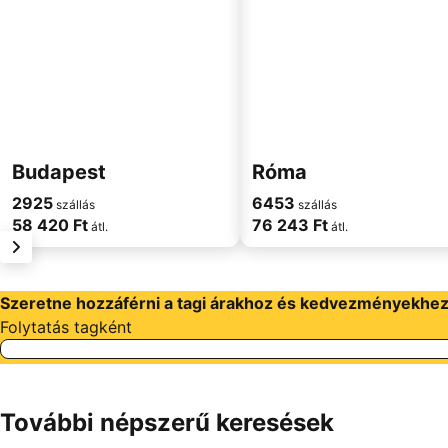
Budapest
Róma
2925
6453
szállás
szállás
58 420 Ft
76 243 Ft
átl.
átl.
következő
Szeretne hozzáférni a tagi árakhoz és kedvezményekhe
Folytatás tagként
További népszerű keresések