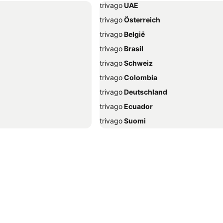
trivago
‏ UAE
trivago
‏ Österreich
trivago
‏ België
trivago
‏ Brasil
trivago
‏ Schweiz
trivago
‏ Colombia
trivago
‏ Deutschland
trivago
‏ Ecuador
trivago
‏ Suomi
trivago
‏ Ελλάδα
trivago
‏ Hrvatska
trivago
‏ Indonesia
trivago
‏ ישראל
trivago
‏ Italia
Sheikh
trivago
‏ 한국
abbiadoro
trivago
‏ Malaysia