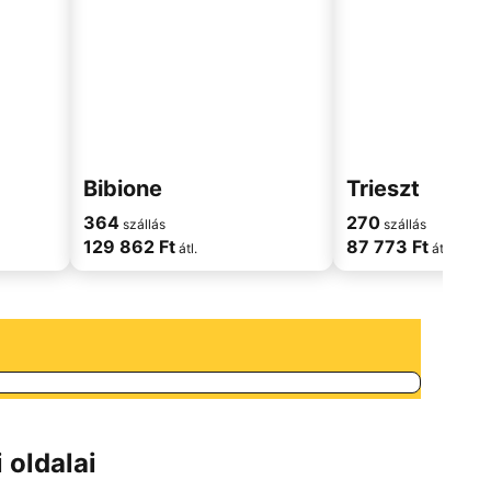
Bibione
Trieszt
364
270
szállás
szállás
129 862 Ft
87 773 Ft
átl.
átl.
 oldalai