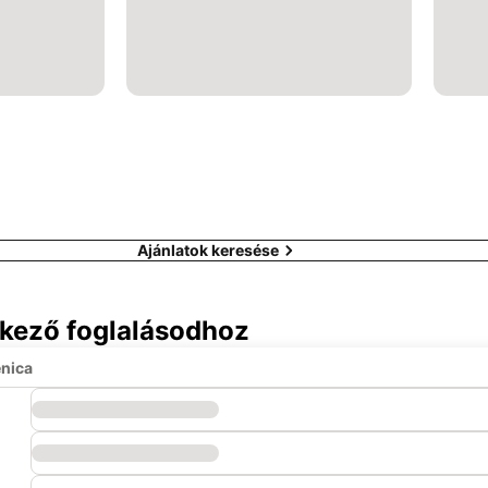
Ajánlatok keresése
tkező foglalásodhoz
enica