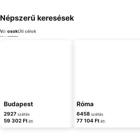
Népszerű keresések
Városok
Úti célok
Budapest
Róma
2927
6458
szállás
szállás
59 302 Ft
77 104 Ft
átl.
átl.