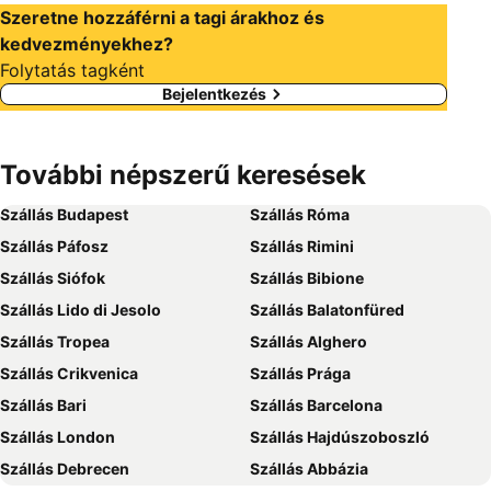
Szeretne hozzáférni a tagi árakhoz és
kedvezményekhez?
Folytatás tagként
Bejelentkezés
További népszerű keresések
Szállás Budapest
Szállás Róma
Szállás Páfosz
Szállás Rimini
Szállás Siófok
Szállás Bibione
Szállás Lido di Jesolo
Szállás Balatonfüred
Szállás Tropea
Szállás Alghero
Szállás Crikvenica
Szállás Prága
Szállás Bari
Szállás Barcelona
Szállás London
Szállás Hajdúszoboszló
Szállás Debrecen
Szállás Abbázia