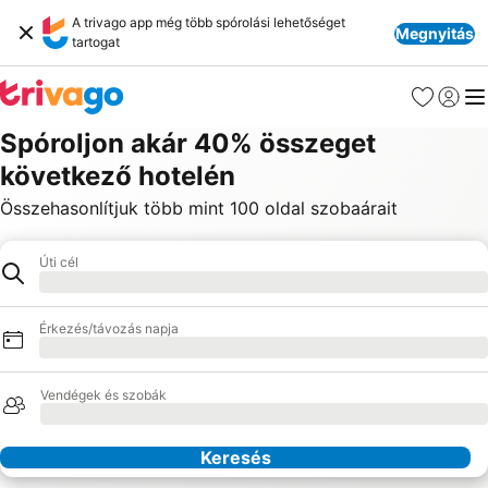
A trivago app még több spórolási lehetőséget
Megnyitás
tartogat
Kedvencek
Bejelen
Me
Spóroljon akár 40% összeget
következő hotelén
Összehasonlítjuk több mint 100 oldal szobaárait
Úti cél
Hotel
Betöltés
Érkezés/távozás napja
Betöltés
Vendégek és szobák
Betöltés
Keresés