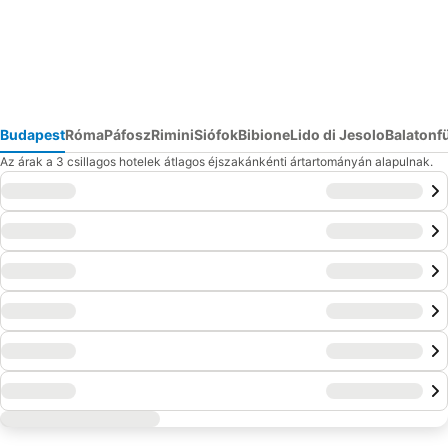
Budapest
Róma
Páfosz
Rimini
Siófok
Bibione
Lido di Jesolo
Balatonf
Az árak a 3 csillagos hotelek átlagos éjszakánkénti ártartományán alapulnak.