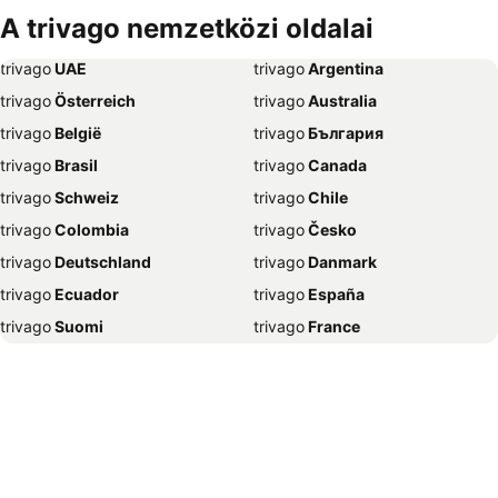
Szállás Bécs
Szállás Alicante
A trivago nemzetközi oldalai
Szállás Antalya
Szállás Sharm el-Sheikh
trivago
‏ UAE
trivago
‏ Argentina
Szállás Dubrovnik
Szállás Nizza
trivago
‏ Österreich
trivago
‏ Australia
Szállás Trieszt
Szállás New York
trivago
‏ België
trivago
‏ България
Szállás Nápoly
Szállás Grado
trivago
‏ Brasil
trivago
‏ Canada
Szállás Poreč
Szállás Caorle
trivago
‏ Schweiz
trivago
‏ Chile
Szállás Nyíregyháza
Szállás Lignano Sabbiadoro
trivago
‏ Colombia
trivago
‏ Česko
Szállás Portorož
Szállás Szeged
trivago
‏ Deutschland
trivago
‏ Danmark
Szállás Bled
Szállás Gyula
trivago
‏ Ecuador
trivago
‏ España
Szállás Mogán
Szállás Párizs
trivago
‏ Suomi
trivago
‏ France
Szállás Dubaj
Szállás Velence
trivago
‏ Ελλάδα
trivago
‏ 香港
Szállás Eger
Szállás Málaga
trivago
‏ Hrvatska
trivago
‏ Magyarország
Szállás Napospart
Szállás El-Gurdaka
trivago
‏ Indonesia
trivago
‏ Ireland
Szállás Zágráb
Szállás Split
trivago
‏ ישראל
trivago
‏ India
Szállás Zakopane
Szállás Amszterdam
trivago
‏ Italia
trivago
‏ 日本
Szállás Valencia
Szállás Benidorm